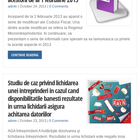
admin
|
October 24, 2013
|
0 Comments
Incepand de la 1 februarie 2013 au aparut o
serie de modificari ale Codului Fiscal. Una
dintre aceste modificari se refera la Regimul
Microintreprinderilor. In continuare, va
prezentam o serie de informatii care speram sa va lamureasca cu privire
la aceste aspecte in 2013
CONTINUE READING
Studiu de caz privind lichidarea
unei intreprinderi in cazul cand
disponibilitatile banesti rezultate
in urma lichidarii asigura
achitarea datoriilor
admin
|
October 23, 2013
|
0 Comments
AGA întreprinderii A hotărăşte dizolvarea şi
lichidarea întreprinderii. Rezultatul in urma lichidarii este negativ insa