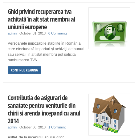
Ghid privind recuperarea tva
achitată în alt stat membru al
uniunii europene
admin
|
October 31, 2013
|
0 Comments
Persoanele impozabile stabilite în România
care efectuează importuri şi achiziţii de bunuri
sau servicii în alt stat membru pot solicita
rambursarea TVA
CONTINUE READING
Contributia de asigurari de
sanatate pentru veniturile din
chirii si arenda incepand cu anul
2014
admin
|
October 30, 2013
|
1 Comment
Astfel, de la inceputul anului viitor,