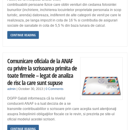
contribuabilii persoane fizice care obtin venituri din cedarea folosintei
bunurilor (inchiriere, inchirierea locuintelor proprietate personala in scop
turistic, arenda) datoreaza, indiferent de alte categorii de venit pe care le
realizeaza, pe langa impozit in cota de 16 % si contributia de asigurari
sociale de sanatate in cota de 5,5 % din baza lunara de calcul.
CONTINUE READING
Comunicare oficiala de la ANAF
cu privire la scrisoarea primita de
toate firmele – legat de analiza
de risc la care sunt supuse
admin
|
October 30, 2013
|
0 Comments
DGFP Galati informeaza că la nivelul
conducerii ANAF s-a luat decizia de a se
transmite contribuabililor o scrisoare prin care aceştia sunt atenţionaţi
asupra îndeplinirii obligaţiilor fiscale ce le revin, si prezinta pe site-ul
oficial modelul acestei scrisori.
CONTINUE READING