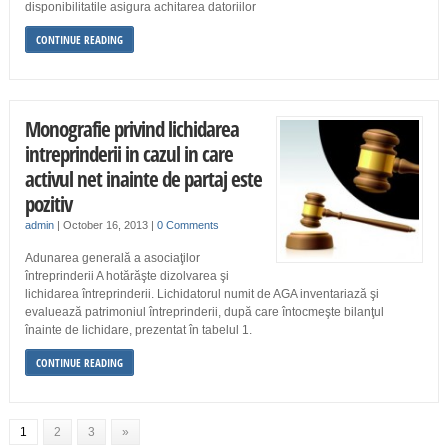
disponibilitatile asigura achitarea datoriilor
CONTINUE READING
Monografie privind lichidarea
intreprinderii in cazul in care
activul net inainte de partaj este
pozitiv
admin
|
October 16, 2013
|
0 Comments
Adunarea generală a asociaţilor
întreprinderii A hotărăşte dizolvarea şi
lichidarea întreprinderii. Lichidatorul numit de AGA inventariază şi
evaluează patrimoniul întreprinderii, după care întocmeşte bilanţul
înainte de lichidare, prezentat în tabelul 1.
CONTINUE READING
1
2
3
»