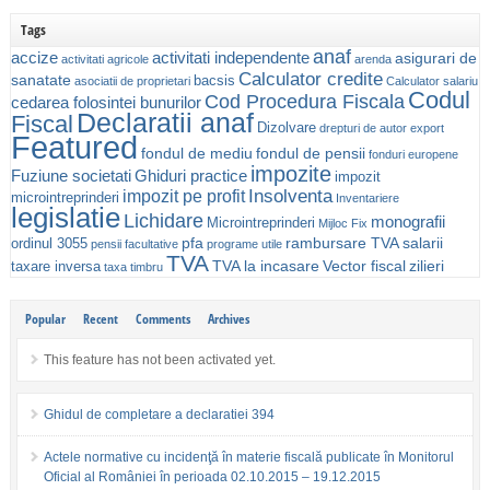
Tags
anaf
accize
activitati independente
asigurari de
activitati agricole
arenda
Calculator credite
sanatate
bacsis
asociatii de proprietari
Calculator salariu
Codul
Cod Procedura Fiscala
cedarea folosintei bunurilor
Declaratii anaf
Fiscal
Dizolvare
drepturi de autor
export
Featured
fondul de mediu
fondul de pensii
fonduri europene
impozite
Fuziune societati
Ghiduri practice
impozit
Insolventa
impozit pe profit
microintreprinderi
Inventariere
legislatie
Lichidare
monografii
Microintreprinderi
Mijloc Fix
pfa
rambursare TVA
salarii
ordinul 3055
pensii facultative
programe utile
TVA
TVA la incasare
Vector fiscal
zilieri
taxare inversa
taxa timbru
Popular
Recent
Comments
Archives
This feature has not been activated yet.
Ghidul de completare a declaratiei 394
Actele normative cu incidenţă în materie fiscală publicate în Monitorul
Oficial al României în perioada 02.10.2015 – 19.12.2015