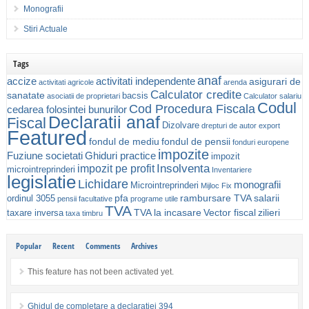
Monografii
Stiri Actuale
Tags
anaf
accize
activitati independente
asigurari de
activitati agricole
arenda
Calculator credite
sanatate
bacsis
asociatii de proprietari
Calculator salariu
Codul
Cod Procedura Fiscala
cedarea folosintei bunurilor
Declaratii anaf
Fiscal
Dizolvare
drepturi de autor
export
Featured
fondul de mediu
fondul de pensii
fonduri europene
impozite
Fuziune societati
Ghiduri practice
impozit
Insolventa
impozit pe profit
microintreprinderi
Inventariere
legislatie
Lichidare
monografii
Microintreprinderi
Mijloc Fix
pfa
rambursare TVA
salarii
ordinul 3055
pensii facultative
programe utile
TVA
TVA la incasare
Vector fiscal
zilieri
taxare inversa
taxa timbru
Popular
Recent
Comments
Archives
This feature has not been activated yet.
Ghidul de completare a declaratiei 394