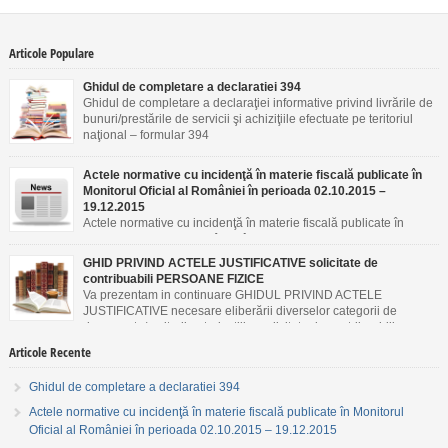
Articole Populare
Ghidul de completare a declaratiei 394
Ghidul de completare a declaraţiei informative privind livrările de
bunuri/prestările de servicii şi achiziţiile efectuate pe teritoriul
naţional – formular 394
Actele normative cu incidenţă în materie fiscală publicate în
Monitorul Oficial al României în perioada 02.10.2015 –
19.12.2015
Actele normative cu incidenţă în materie fiscală publicate în
Monitorul Oficial al României în perioada 02.10.2015 –
19.12.2015
GHID PRIVIND ACTELE JUSTIFICATIVE solicitate de
contribuabili PERSOANE FIZICE
Va prezentam in continuare GHIDUL PRIVIND ACTELE
JUSTIFICATIVE necesare eliberării diverselor categorii de
documente/emiterii autorizaţiilor solicitate de contribuabili
PERSOANE FIZICE.
Articole Recente
Ghidul de completare a declaratiei 394
Actele normative cu incidenţă în materie fiscală publicate în Monitorul
Oficial al României în perioada 02.10.2015 – 19.12.2015