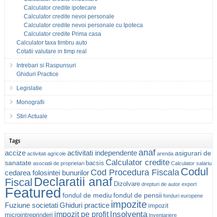
Calculator credite ipotecare
Calculator credite nevoi personale
Calculator credite nevoi personale cu Ipoteca
Calculator credite Prima casa
Calculator taxa timbru auto
Cotatii valutare in timp real
Intrebari si Raspunsuri
Ghiduri Practice
Legislatie
Monografii
Stiri Actuale
Tags
anaf
accize
activitati independente
asigurari de
activitati agricole
arenda
Calculator credite
sanatate
bacsis
asociatii de proprietari
Calculator salariu
Codul
Cod Procedura Fiscala
cedarea folosintei bunurilor
Declaratii anaf
Fiscal
Dizolvare
drepturi de autor
export
Featured
fondul de mediu
fondul de pensii
fonduri europene
impozite
Fuziune societati
Ghiduri practice
impozit
Insolventa
impozit pe profit
microintreprinderi
Inventariere