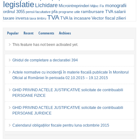
legislatie
Lichidare
monografii
Microintreprinderi
Mijloc Fix
pfa
rambursare TVA
salarii
ordinul 3055
pensii facultative
programe utile
TVA
TVA la incasare
Vector fiscal
zilieri
taxare inversa
taxa timbru
Popular
Recent
Comments
Archives
This feature has not been activated yet.
Ghidul de completare a declaratiei 394
Actele normative cu incidenţă în materie fiscală publicate în Monitorul
Oficial al României în perioada 02.10.2015 – 19.12.2015
GHID PRIVIND ACTELE JUSTIFICATIVE solicitate de contribuabili
PERSOANE FIZICE
GHID PRIVIND ACTELE JUSTIFICATIVE solicitate de contribuabili
PERSOANE JURIDICE
Calendarul obligațiilor fiscale pentru luna octombrie 2015