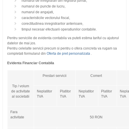
numarul de inregistrari din registrul jurnal,
numarul de puncte de lucru,
numarul de angajati,
caracteristicile vectorului fiscal,
corectitudinea inregistrarilor anterioare,
timpul necesar efectuarii operatiunilor contabile.
Pentru serviciile de evidenta contabila va puteti estima tariful cu ajutorul
datelor de mai jos.
Pentru celelalte servicii precum si pentru o ofera concreta va rugam sa
completati formularul din
Oferta de pret personalizata
.
Evidenta Financiar Contabila
Prestari servicii
Comert
Tip / volum
de activitate
Neplatitor
Platitor
Neplatitor
Platitor
Neplat
al societatii
TVA
TVA
TVA
TVA
TVA
Fara
activitate
50 RON