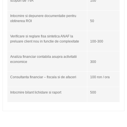
scopuri de TVA
100
Intocmire si depunere documentatie pentru
obtinerea ROI
50
Verificare si reglare fisa sintetica ANAF la
preluare client nou in functie de complexitate
100-300
Analiza financiar contabila asupra activitatii
economice
300
Consultanta financiar – fiscala si de afaceri
100 ron / ora
Intocmire bilant lichidare si raport
500