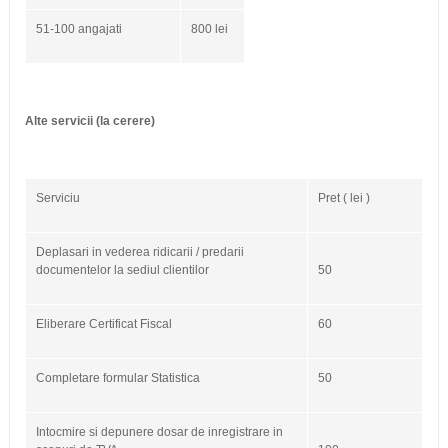
51-100 angajati
800 lei
Alte servicii (la cerere)
Serviciu
Pret ( lei )
Deplasari in vederea ridicarii / predarii
documentelor la sediul clientilor
50
Eliberare Certificat Fiscal
60
Completare formular Statistica
50
Intocmire si depunere dosar de inregistrare in