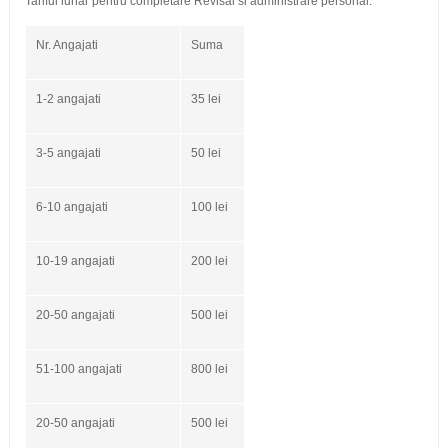
Tariful lunar pentru completare Revisal si administrare personal:
Nr. Angajati
Suma
1-2 angajati
35 lei
3-5 angajati
50 lei
6-10 angajati
100 lei
10-19 angajati
200 lei
20-50 angajati
500 lei
51-100 angajati
800 lei
20-50 angajati
500 lei