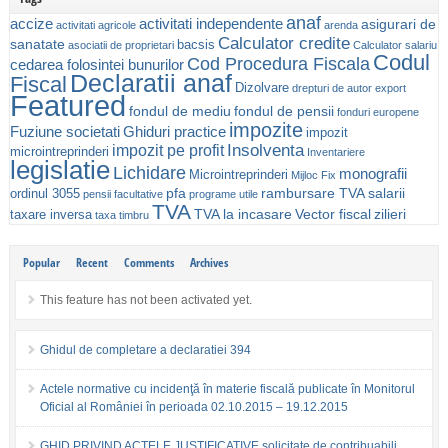
anaf
accize
activitati independente
asigurari de
activitati agricole
arenda
Calculator credite
sanatate
bacsis
asociatii de proprietari
Calculator salariu
Codul
Cod Procedura Fiscala
cedarea folosintei bunurilor
Declaratii anaf
Fiscal
Dizolvare
drepturi de autor
export
Featured
fondul de mediu
fondul de pensii
fonduri europene
impozite
Fuziune societati
Ghiduri practice
impozit
Insolventa
impozit pe profit
microintreprinderi
Inventariere
legislatie
Lichidare
monografii
Microintreprinderi
Mijloc Fix
pfa
rambursare TVA
salarii
ordinul 3055
pensii facultative
programe utile
TVA
TVA la incasare
Vector fiscal
zilieri
taxare inversa
taxa timbru
Popular
Recent
Comments
Archives
This feature has not been activated yet.
Ghidul de completare a declaratiei 394
Actele normative cu incidenţă în materie fiscală publicate în Monitorul
Oficial al României în perioada 02.10.2015 – 19.12.2015
GHID PRIVIND ACTELE JUSTIFICATIVE solicitate de contribuabili