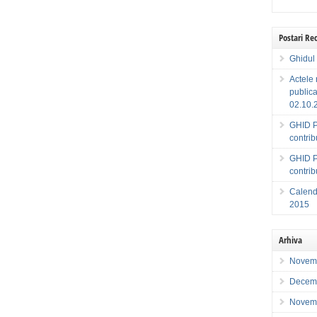
Postari Re
Ghidul 
Actele 
publica
02.10.
GHID P
contri
GHID P
contri
Calenda
2015
Arhiva
Novem
Decem
Novem