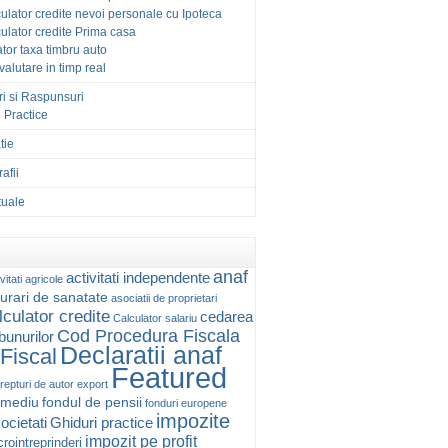
ulator credite nevoi personale cu Ipoteca
ulator credite Prima casa
tor taxa timbru auto
 valutare in timp real
ri si Raspunsuri
 Practice
tie
afii
ctuale
anaf
activitati independente
vitati agricole
urari de sanatate
asociatii de proprietari
lculator credite
cedarea
Calculator salariu
Cod Procedura Fiscala
 bunurilor
Declaratii anaf
Fiscal
Featured
repturi de autor
export
 mediu
fondul de pensii
fonduri europene
impozite
ocietati
Ghiduri practice
impozit pe profit
rointreprinderi