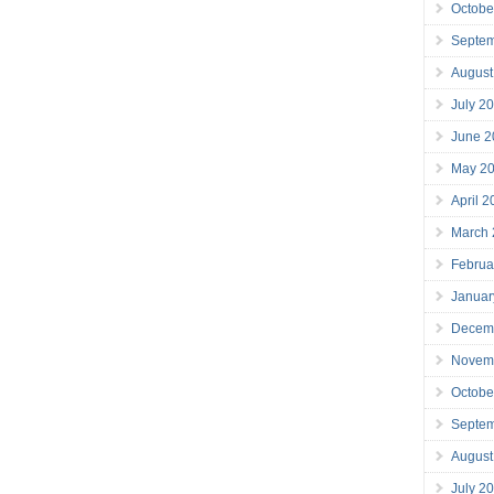
Octobe
Septe
August
July 2
June 2
May 2
April 
March
Februa
Januar
Decem
Novem
Octobe
Septe
August
July 2