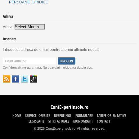
PERSOANE JURIDICE
Arhiva
Arhiva
Inscriere
Introduceti adresa de email pentru a primi ultimele noutati.
Confidentialitate garantata. Nu dezvaluim niciodata datele dvs.
ContExpertInsolv.ro
HOME
SERVICII OFERITE
DESPRE NOI
FORMULARE
TARIFE ORIENTATIVE
LEGISLATIE
STIRI ACTUALE
MONOGRAFII
CONTACT
© 2026 ContExpertInsolv.ro. All rights reserved.