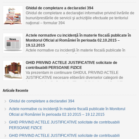
Ghidul de completare a declaratiei 394
Ghidul de completare a declaraţiei informative privind livrările de
bunuri/prestările de servicii şi achiziţiile efectuate pe teritoriul
naţional – formular 394
Actele normative cu incidenţă în materie fiscală publicate în
Monitorul Oficial al României în perioada 02.10.2015 –
19.12.2015
Actele normative cu incidenţă în materie fiscală publicate în
Monitorul Oficial al României în perioada 02.10.2015 –
19.12.2015
GHID PRIVIND ACTELE JUSTIFICATIVE solicitate de
contribuabili PERSOANE FIZICE
Va prezentam in continuare GHIDUL PRIVIND ACTELE
JUSTIFICATIVE necesare eliberării diverselor categorii de
documente/emiterii autorizaţiilor solicitate de contribuabili
PERSOANE FIZICE.
Articole Recente
Ghidul de completare a declaratiei 394
Actele normative cu incidenţă în materie fiscală publicate în Monitorul
Oficial al României în perioada 02.10.2015 – 19.12.2015
GHID PRIVIND ACTELE JUSTIFICATIVE solicitate de contribuabili
PERSOANE FIZICE
GHID PRIVIND ACTELE JUSTIFICATIVE solicitate de contribuabili