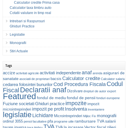
Calculator credite Prima casa
Calculator taxa timbru auto
Cotatii valutare in timp real
Intrebari si Raspunsuri
Ghiduri Practice
Legislatie
Monografii
Stiri Actuale
Tags
anaf
accize
activitati independente
asigurari de
activitati agricole
arenda
Calculator credite
sanatate
bacsis
asociatii de proprietari
Calculator salariu
Codul
Cod Procedura Fiscala
cedarea folosintei bunurilor
Declaratii anaf
Fiscal
Dizolvare
drepturi de autor
export
Featured
fondul de mediu
fondul de pensii
fonduri europene
impozite
Fuziune societati
Ghiduri practice
impozit
Insolventa
impozit pe profit
microintreprinderi
Inventariere
legislatie
Lichidare
monografii
Microintreprinderi
Mijloc Fix
pfa
rambursare TVA
salarii
ordinul 3055
pensii facultative
programe utile
TVA
TVA la incasare
Vector fiscal
zilieri
taxare inversa
taxa timbru