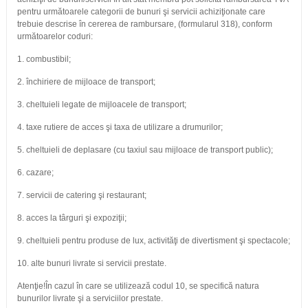
pentru următoarele categorii de bunuri şi servicii achiziţionate care
trebuie descrise în cererea de rambursare, (formularul 318), conform
următoarelor coduri:
1. combustibil;
2. închiriere de mijloace de transport;
3. cheltuieli legate de mijloacele de transport;
4. taxe rutiere de acces şi taxa de utilizare a drumurilor;
5. cheltuieli de deplasare (cu taxiul sau mijloace de transport public);
6. cazare;
7. servicii de catering şi restaurant;
8. acces la târguri şi expoziţii;
9. cheltuieli pentru produse de lux, activităţi de divertisment şi spectacole;
10. alte bunuri livrate si servicii prestate.
Atenţie!În cazul în care se utilizează codul 10, se specifică natura
bunurilor livrate şi a serviciilor prestate.