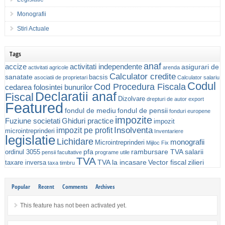
Monografii
Stiri Actuale
Tags
anaf
accize
activitati independente
asigurari de
activitati agricole
arenda
Calculator credite
sanatate
bacsis
asociatii de proprietari
Calculator salariu
Codul
Cod Procedura Fiscala
cedarea folosintei bunurilor
Declaratii anaf
Fiscal
Dizolvare
drepturi de autor
export
Featured
fondul de mediu
fondul de pensii
fonduri europene
impozite
Fuziune societati
Ghiduri practice
impozit
Insolventa
impozit pe profit
microintreprinderi
Inventariere
legislatie
Lichidare
monografii
Microintreprinderi
Mijloc Fix
pfa
rambursare TVA
salarii
ordinul 3055
pensii facultative
programe utile
TVA
TVA la incasare
Vector fiscal
zilieri
taxare inversa
taxa timbru
Popular
Recent
Comments
Archives
This feature has not been activated yet.