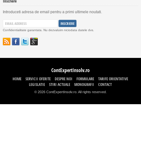
Inscriere
Introduceti adresa de email pentru a primi ultimele noutati.
Confidentialitate garantata. Nu dezvaluim niciodata datele dvs.
ContExpertInsolv.ro
HOME
SERVICII OFERITE
DESPRE NOI
FORMULARE
TARIFE ORIENTATIVE
LEGISLATIE
STIRI ACTUALE
MONOGRAFII
CONTACT
© 2026 ContExpertInsolv.ro. All rights reserved.