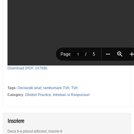
Download (PDF, 147KB)
Tags:
Declaratii anaf
,
rambursare TVA
,
TVA
Category
:
Ghiduri Practice
,
Intrebari si Raspunsuri
Inscriere
Daca ti-a placut articolul, inscrie-ti