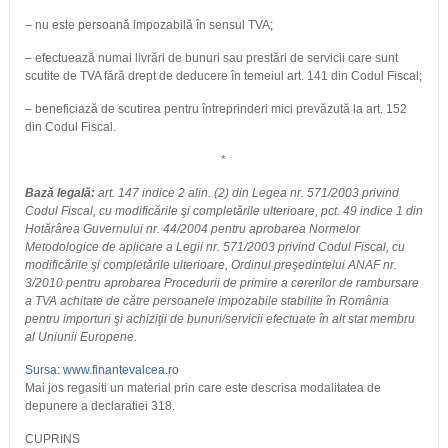
– nu este persoană impozabilă în sensul TVA;
– efectuează numai livrări de bunuri sau prestări de servicii care sunt
scutite de TVA fără drept de deducere în temeiul art. 141 din Codul Fiscal;
– beneficiază de scutirea pentru întreprinderi mici prevăzută la art. 152
din Codul Fiscal.
*
Bază legală:
art. 147 indice 2 alin. (2) din Legea nr. 571/2003 privind
Codul Fiscal, cu modificările şi completările ulterioare, pct. 49 indice 1 din
Hotărârea Guvernului nr. 44/2004 pentru aprobarea Normelor
Metodologice de aplicare a Legii nr. 571/2003 privind Codul Fiscal, cu
modificările şi completările ulterioare, Ordinul preşedintelui ANAF nr.
3/2010 pentru aprobarea Procedurii de primire a cererilor de rambursare
a TVA achitate de către persoanele impozabile stabilite în România
pentru importuri şi achiziţii de bunuri/servicii efectuate în alt stat membru
al Uniunii Europene.
Sursa: www.finantevalcea.ro
Mai jos regasiti un material prin care este descrisa modalitatea de
depunere a declaratiei 318.
CUPRINS