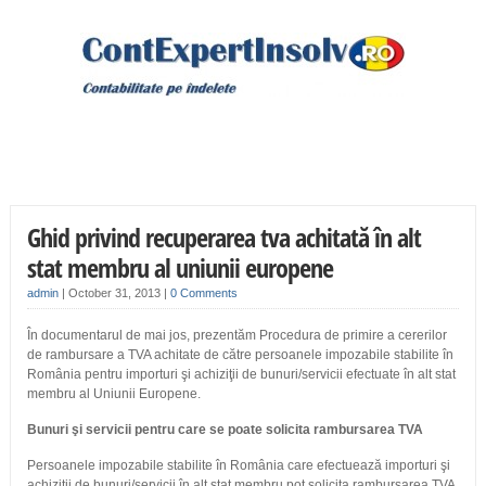
Ghid privind recuperarea tva achitată în alt
stat membru al uniunii europene
admin
|
October 31, 2013
|
0 Comments
În documentarul de mai jos, prezentăm Procedura de primire a cererilor
de rambursare a TVA achitate de către persoanele impozabile stabilite în
România pentru importuri şi achiziţii de bunuri/servicii efectuate în alt stat
membru al Uniunii Europene.
Bunuri şi servicii pentru care se poate solicita rambursarea TVA
Persoanele impozabile stabilite în România care efectuează importuri şi
achiziţii de bunuri/servicii în alt stat membru pot solicita rambursarea TVA