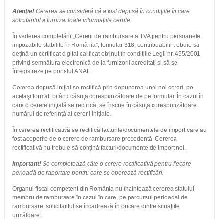
Atenţie!
Cererea se consideră că a fost depusă în condiţiile în care
solicitantul a furnizat toate informaţiile cerute.
În vederea completării „Cererii de rambursare a TVA pentru persoanele
impozabile stabilite în România”, formular 318, contribuabilii trebuie să
deţină un certificat digital calificat obţinut în condiţiile Legii nr. 455/2001
privind semnătura electronică de la furnizorii acreditaţi şi să se
înregistreze pe portalul ANAF.
Cererea depusă iniţial se rectifică prin depunerea unei noi cereri, pe
acelaşi format, bifând căsuţa corespunzătoare de pe formular. În cazul în
care o cerere iniţială se rectifică, se înscrie în căsuţa corespunzătoare
numărul de referinţă al cererii iniţiale.
În cererea rectificativă se rectifică facturile/documentele de import care au
fost acoperite de o cerere de rambursare precedentă. Cererea
rectificativă nu trebuie să conţină facturi/documente de import noi.
Important!
Se completează câte o cerere rectificativă pentru fiecare
perioadă de raportare pentru care se operează rectificări.
Organul fiscal competent din România nu înaintează cererea statului
membru de rambursare în cazul în care, pe parcursul perioadei de
rambursare, solicitantul se încadrează în oricare dintre situaţiile
următoare: