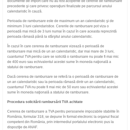
documente de import care nu au fost acoperite de cererile de rambursare
precedente şi care privesc operaţiuni finalizate pe parcursul anului
calendaristic în cauză.
Perioada de rambursare este de maximum un an calendaristic şi de
minimum 3 luni calendaristice. Cererile de rambursare pot viza o
perioadă mai mică de 3 luni numai în cazul în care aceasta reprezintă
perioada rămasă până la sfârşitul anului calendaristic.
În cazul în care cererea de rambursare vizează o perioadă de
rambursare mai mică de un an calendaristic, dar mai mare de 3 luni,
cuantumul TVA pentru care se solicită o rambursare nu poate fi mai mic
de 400 euro sau echivalentul acestei sume în moneda naţională a
statului de rambursare.
Dacă cererea de rambursare se referă la o perioadă de rambursare de
un an calendaristic sau la perioada rămasă dintr-un an calendaristic,
cuantumul TVA nu poate fi mai mic de 50 euro sau echivalentul acestei
sume în moneda naţională a statului de rambursare.
Procedura solicitării rambursării TVA achitate
Cererea de rambursare a TVA pentru persoanele impozabile stabilite în
România, formular 318, se depune în format electronic la organul fiscal
competent din România, prin intermediul portalului electronic pus la
dispoziţie de ANAF.