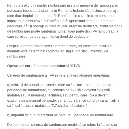
Pentru a fi eligibilă pentru rambursare în statul membru de rambursare,
persoana impozabilă stabilită în România trebuie să efectueze operaţiuni
care dau dreptul de deducere în România. În cazul în care persoana
impozabilă efectuează în România atât operaţiuni care dau drept de
deducere, cât şi operaţiuni care nu dau drept de deducere, statul membru
de rambursare poate rambursa numai acea parte din TVA rambursabilă
care corespunde operaţiunilor cu drept de deducere.
Dreptul la rambursarea taxei aferente achiziţiilor efectuate în alt stat
membru este determinat conform legislaţiei din statul membru de
rambursare.
Operaţiuni care fac obiectul rambursării TVA
Cererea de rambursare a TVA se referă la următoarele operaţiuni:
a) achiziţii de bunuri sau servicii care au fost facturate pe parcursul
perioadei de rambursare, cu condiţia ca TVA să fi devenit exigibilă
înaintea sau la momentul facturării, sau pentru care TVA a devenit
exigibilă pe parcursul perioadei de rambursare, cu condiţia ca achiziţiile
să fi fost facturate înainte ca TVA să devină exigibilă;
b) importul de bunuri efectuat pe parcursul perioadei de rambursare.
De asemenea, cererea de rambursare poate să se refere la facturi sau