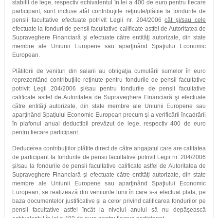
stabilit de lege, respectiv echivalentul în lei a 400 de euro pentru fiecare
participant, sunt incluse atât contribuţiile reţinute/plătite la fondurile de
pensii facultative efectuate potrivit Legii nr. 204/2006
cât şi/sau cele
efectuate la fonduri de pensii facultative calificate astfel de Autoritatea de
Supraveghere Financiară şi efectuate către entităţi autorizate, din state
membre ale Uniunii Europene sau aparţinând Spaţiului Economic
European.
Plătitorii de venituri din salarii au obligaţia cumulării sumelor în euro
reprezentând contribuţiile reţinute pentru fondurile de pensii facultative
potrivit Legii 204/2006 şi/sau pentru fondurile de pensii facultative
calificate astfel de Autoritatea de Supraveghere Financiară şi efectuate
către entităţi autorizate, din state membre ale Uniunii Europene sau
aparţinând Spaţiului Economic European precum şi a verificării încadrării
în plafonul anual deductibil prevăzut de lege, respectiv 400 de euro
pentru fiecare participant.
Deducerea contribuţiilor plătite direct de către angajatul care are calitatea
de participant la fondurile de pensii facultative potrivit Legii nr. 204/2006
şi/sau la fondurile de pensii facultative calificate astfel de Autoritatea de
Supraveghere Financiară şi efectuate către entităţi autorizate, din state
membre ale Uniunii Europene sau aparţinând Spaţiului Economic
European, se realizează din veniturile lunii în care s-a efectuat plata, pe
baza documentelor justificative şi a celor privind calificarea fondurilor pe
pensii facultative astfel încât la nivelul anului să nu depăşească