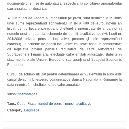
documentelor emise de autoritatea respectivă, la solicitarea angajatorului
sau angajatului, după caz.
► Din punct de vedere al impozitului pe profit, sunt deductibile în limita
unei sume reprezentând echivalentul în lei a 400 de euro, într-un an
fiscal, pentru fiecare participant, cheltuielile înregistrate de angajator în
numele unui angajat, la schemele de pensii facultative, potrivit Legii nr.
204/2006 privind pensiile facultative, precum şi cele reprezentând
contribuţii la scheme de pensii facultative calificate astfel în conformitate
cu legislaţia privind pensiile facultative de către Autoritatea de
Supraveghere Financiară, efectuate către entităţi autorizate, stabilite în
state membre ale Uniunii Europene sau aparţinând Spaţiului Economic
European.
Cursul de schimb utilizat pentru determinarea echivalentului în euro este
cursul de schimb leu/euro comunicat de Banca Naţională a României la
data înregistrării cheltuielilor de către angajator.
sursa:
finantearges
Tags:
Codul Fiscal
,
fondul de pensii
,
pensii facultative
Category
:
Legislatie