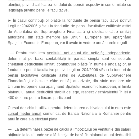
atenţiei, privind calificarea fondului de pensii respectiv în conformitate cu
legislaţia privind pensiile facultative.
► În cazul contribuţiilor plătite la fondurile de pensii facultative potrivit
Legii nr.204/2006 şi/sau la fondurile de pensii facultative calificate astfel
de Autoritatea de Supraveghere Financiară şi efectuate către entităţi
autorizate, din state membre ale Uniunii Europene sau aparţinând
Spaţiului Economic European, vor fi avute în vedere următoarele reguli :
— Pentru stabilirea
venitului net anual din activităţi independente
,
determinat pe baza contabilităţii în partidă simplă sunt considerate
cheltuieli deductibile limitat, contribuţiile plătite în numele angajaţilor, la
fonduri de pensii facultative potrivit Legii nr. 204/2006 şi/sau la fonduri de
pensii facultative calificate astfel de Autoritatea de Supraveghere
Financiară şi efectuate către entităţi autorizate, din state membre ale
Uniunii Europene sau aparţinând Spaţiului Economic European, în limita
plafonului anual deductibil stabilit de lege, respectiv echivalentul în lei a
400 de euro pentru fiecare participant.
Cursul de schimb utilizat pentru determinarea echivalentului în euro este
cursul mediu anual
comunicat de Banca Naţională a României pentru
anul în care s-a efectuat plata.
— La determinarea bazei de calcul a impozitului pe
veniturile din salarii
obţinute la locul unde se află funcţia de bază, în plafonul anual deductibil