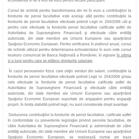
echivalentul în lei a 400 de euro pentru fiecare participant.
Cursul de schimb pentru transformarea din lei în euro a contribuţiilor la
fondurile de pensii facultative este acelaşi atât pentru contribuţiile la
fondurile de pensii facultative efectuate potrivit Legii nr. 204/2006 cât şi
pentru cele efectuate la fondurile pensii facultative calificate astfel de
Autoritatea de Supraveghere Financiară şi efectuate către entităţi
autorizate, din state membre ale Uniunii Europene sau aparţinând
Spaţiului Economic European. Pentru verificarea în plafonul anual, cursul
de schimb utilizat pentru determinarea echivalentului în euro este cursul
leu/euro comunicat de Banca Naţională a României, în vigoare
în ultima
zi a lunii pentru care se plătesc drepturile salariale
.
În cazul persoanelor fizice care obţin venituri din salarii, contribuţiile la
fondurile de pensii facultative efectuate potrivit Legii nr. 204/2006 şi/sau
cele efectuate la fondurile de pensii facultative calificate astfel de
Autoritatea de Supraveghere Financiară şi efectuate către entităţi
autorizate, din state membre ale Uniunii Europene sau aparţinând
Spaţiului Economic European suportate de angajatori pentru angajaţii
proprii, în limita stabilită potrivit legii, nu sunt considerate drept avantaje.
Deducerea contribuţiilor la fondurile de pensii facultative, calificate astfel
în conformitate cu prevederile legislaţiei privind pensiile facultative, de
către Autoritatea de Supraveghere Financiară şi administrate de către
entităţi autorizate, din state membre ale Uniunii Europene sau aparţinând
Spaţiului Economic European, se realizează numai pe baza