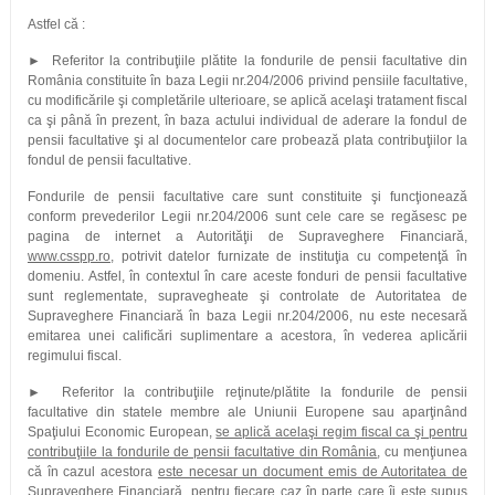
Astfel că :
► Referitor la contribuţiile plătite la fondurile de pensii facultative din
România constituite în baza Legii nr.204/2006 privind pensiile facultative,
cu modificările şi completările ulterioare, se aplică acelaşi tratament fiscal
ca şi până în prezent, în baza actului individual de aderare la fondul de
pensii facultative şi al documentelor care probează plata contribuţiilor la
fondul de pensii facultative.
Fondurile de pensii facultative care sunt constituite şi funcţionează
conform prevederilor Legii nr.204/2006 sunt cele care se regăsesc pe
pagina de internet a Autorităţii de Supraveghere Financiară,
www.csspp.ro
, potrivit datelor furnizate de instituţia cu competenţă în
domeniu. Astfel, în contextul în care aceste fonduri de pensii facultative
sunt reglementate, supravegheate şi controlate de Autoritatea de
Supraveghere Financiară în baza Legii nr.204/2006, nu este necesară
emitarea unei calificări suplimentare a acestora, în vederea aplicării
regimului fiscal.
► Referitor la contribuţiile reţinute/plătite la fondurile de pensii
facultative din statele membre ale Uniunii Europene sau aparţinând
Spaţiului Economic European,
se aplică acelaşi regim fiscal ca şi pentru
contribuţiile la fondurile de pensii facultative din România
, cu menţiunea
că în cazul acestora
este necesar un document emis de Autoritatea de
Supraveghere Financiară,
pentru fiecare caz în parte care îi este supus