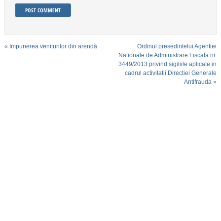
«
Impunerea veniturilor din arendă
Ordinul presedintelui Agentiei
Nationale de Administrare Fiscala nr.
3449/2013 privind sigiliile aplicate in
cadrul activitatii Directiei Generale
Antifrauda
»