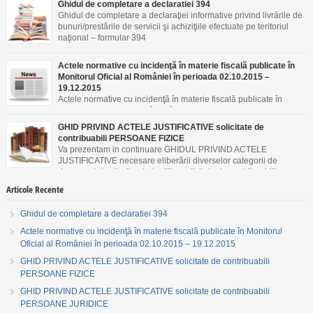
Ghidul de completare a declaratiei 394
Ghidul de completare a declaraţiei informative privind livrările de
bunuri/prestările de servicii şi achiziţiile efectuate pe teritoriul
naţional – formular 394
Actele normative cu incidenţă în materie fiscală publicate în
Monitorul Oficial al României în perioada 02.10.2015 –
19.12.2015
Actele normative cu incidenţă în materie fiscală publicate în
Monitorul Oficial al României în perioada 02.10.2015 –
19.12.2015
GHID PRIVIND ACTELE JUSTIFICATIVE solicitate de
contribuabili PERSOANE FIZICE
Va prezentam in continuare GHIDUL PRIVIND ACTELE
JUSTIFICATIVE necesare eliberării diverselor categorii de
documente/emiterii autorizaţiilor solicitate de contribuabili
PERSOANE FIZICE.
Articole Recente
Ghidul de completare a declaratiei 394
Actele normative cu incidenţă în materie fiscală publicate în Monitorul
Oficial al României în perioada 02.10.2015 – 19.12.2015
GHID PRIVIND ACTELE JUSTIFICATIVE solicitate de contribuabili
PERSOANE FIZICE
GHID PRIVIND ACTELE JUSTIFICATIVE solicitate de contribuabili
PERSOANE JURIDICE