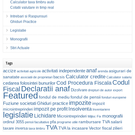
Calculator taxa timbru auto
Cotatii valutare in timp real
Intrebari si Raspunsuri
Ghiduri Practice
Legislatie
Monografii
Stiri Actuale
Tags
anaf
accize
activitati independente
asigurari de
activitati agricole
arenda
Calculator credite
sanatate
bacsis
asociatii de proprietari
Calculator salariu
Codul
Cod Procedura Fiscala
cedarea folosintei bunurilor
Declaratii anaf
Fiscal
Dizolvare
drepturi de autor
export
Featured
fondul de mediu
fondul de pensii
fonduri europene
impozite
Fuziune societati
Ghiduri practice
impozit
Insolventa
impozit pe profit
microintreprinderi
Inventariere
legislatie
Lichidare
monografii
Microintreprinderi
Mijloc Fix
pfa
rambursare TVA
salarii
ordinul 3055
pensii facultative
programe utile
TVA
TVA la incasare
Vector fiscal
zilieri
taxare inversa
taxa timbru