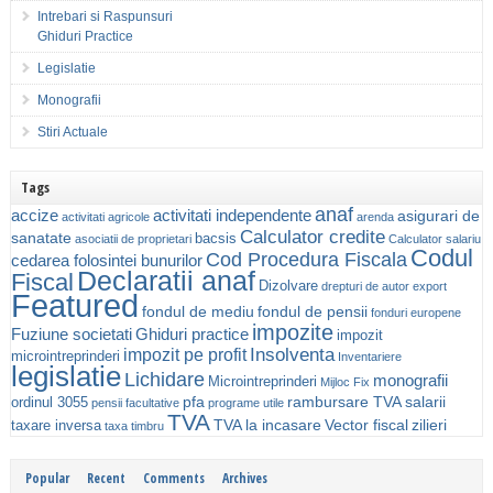
Intrebari si Raspunsuri
Ghiduri Practice
Legislatie
Monografii
Stiri Actuale
Tags
anaf
accize
activitati independente
asigurari de
activitati agricole
arenda
Calculator credite
sanatate
bacsis
asociatii de proprietari
Calculator salariu
Codul
Cod Procedura Fiscala
cedarea folosintei bunurilor
Declaratii anaf
Fiscal
Dizolvare
drepturi de autor
export
Featured
fondul de mediu
fondul de pensii
fonduri europene
impozite
Fuziune societati
Ghiduri practice
impozit
Insolventa
impozit pe profit
microintreprinderi
Inventariere
legislatie
Lichidare
monografii
Microintreprinderi
Mijloc Fix
pfa
rambursare TVA
salarii
ordinul 3055
pensii facultative
programe utile
TVA
TVA la incasare
Vector fiscal
zilieri
taxare inversa
taxa timbru
Popular
Recent
Comments
Archives