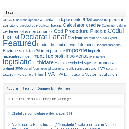
Tags
anaf
accize
activitati independente
asigurari de
activitati agricole
arenda
Calculator credite
sanatate
bacsis
asociatii de proprietari
Calculator salariu
Codul
Cod Procedura Fiscala
cedarea folosintei bunurilor
Declaratii anaf
Fiscal
Dizolvare
drepturi de autor
export
Featured
fondul de mediu
fondul de pensii
fonduri europene
impozite
Fuziune societati
Ghiduri practice
impozit
Insolventa
impozit pe profit
microintreprinderi
Inventariere
legislatie
Lichidare
monografii
Microintreprinderi
Mijloc Fix
pfa
rambursare TVA
salarii
ordinul 3055
pensii facultative
programe utile
TVA
TVA la incasare
Vector fiscal
zilieri
taxare inversa
taxa timbru
Popular
Recent
Comments
Archives
This feature has not been activated yet.
Ghidul de completare a declaratiei 394
Actele normative cu incidenţă în materie fiscală publicate în Monitorul