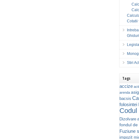
Calc
Calc
Calcula
Cotatii
Intreba
Ghiduri
Legisla
Monogr
Stiri A
Tags
accize
acti
asig
arenda
Ca
bacsis
folosintei
Codul 
Dizolvare
d
fondul de
Fuziune s
impozit mic