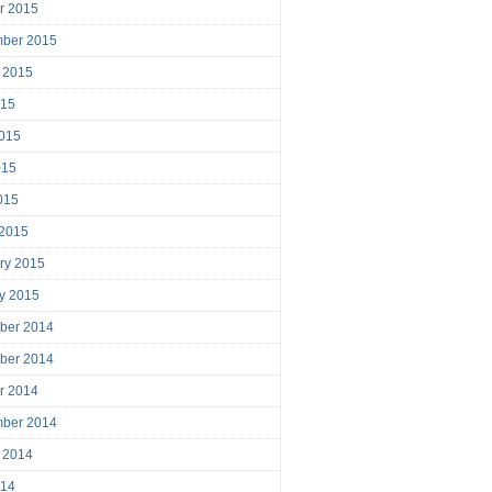
r 2015
mber 2015
 2015
015
015
015
2015
 2015
ry 2015
y 2015
ber 2014
ber 2014
r 2014
mber 2014
 2014
014