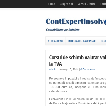
Home
Despre Noi
Servicii Oferite
Tari
STIRI ACTUALE
INTREBARI SI RASPUNSURI
LEG
Cursul de schimb valutar val
la TVA
admin
|
January 16, 2014
|
0 Comments
Persoanele impozabile înregistrate în scop
ca perioadă fiscală trimestrul calendaristic
100.000 euro că, începând cu luna ianua
calendaristică.
Echivalentul în lei al plafonului de 100.0
de Banca Naţională a României valabil pent