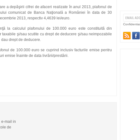
e a depăşirii cifrei de afaceri realizate în anul 2013, plafonul de
sului comunicat de Banca Naţională a României în data de 30
ecembrie 2013, respectiv 4,4639 lei/euro.
Confidentia
inţă la calculul plafonului de 100.000 euro este constituită din
or taxabile şi/sau scutite cu drept de deducere şi/sau neimpozabile
e dau drept de deducere.
afonul de 100.000 euro se cuprind inclusiv facturile emise pentru
i emise înainte de data livrării/prestării.
e e-mail in
cole de