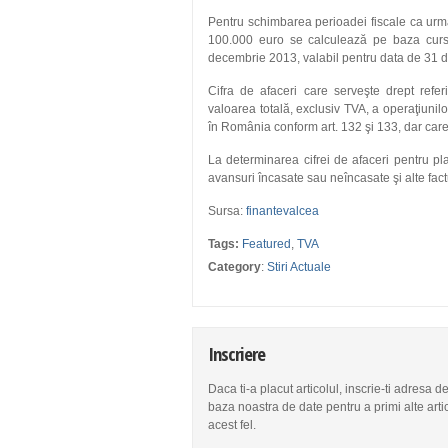
Pentru schimbarea perioadei fiscale ca urmar
100.000 euro se calculează pe baza cur
decembrie 2013, valabil pentru data de 31 d
Cifra de afaceri care serveşte drept refer
valoarea totală, exclusiv TVA, a operaţiunil
în România conform art. 132 şi 133, dar car
La determinarea cifrei de afaceri pentru pl
avansuri încasate sau neîncasate şi alte factur
Sursa:
finantevalcea
Tags:
Featured
,
TVA
Category
:
Stiri Actuale
Inscriere
Daca ti-a placut articolul, inscrie-ti adresa d
baza noastra de date pentru a primi alte arti
acest fel.