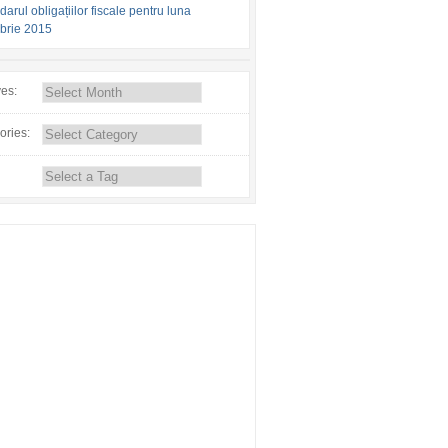
arul obligațiilor fiscale pentru luna
brie 2015
ves:
ories: