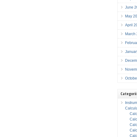
June 2
May 2
April 
March
Februa
Januar
Decem
Novem
Octobe
Categorii
Instrum
Calcula
Calc
Calc
Calc
Calc
Calc