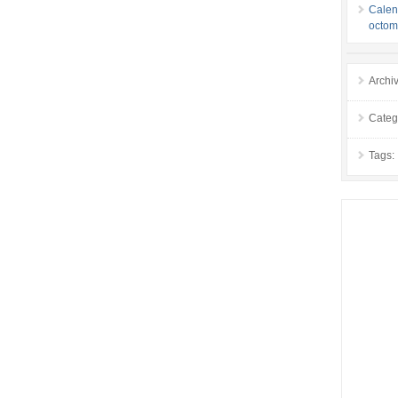
Calend
octom
Archi
Categ
Tags: