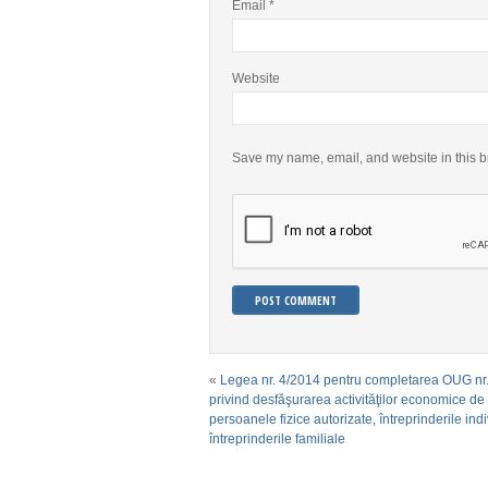
Email
*
Website
Save my name, email, and website in this b
«
Legea nr. 4/2014 pentru completarea OUG nr
privind desfăşurarea activităţilor economice de
persoanele fizice autorizate, întreprinderile indi
întreprinderile familiale