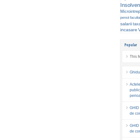
Insolven
Microintrep
pensii faculta
salarii
tax
incasare
V
Popular
This f
Ghidu
Actele
public
perio
GHID 
de co
GHID 
de co