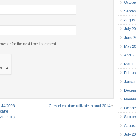
Octobe
Septe
August
July 2
June 2
rowser for the next time I comment.
May 2
April 
March
Februa
Januar
Decem
Novem
. 44/2008
Cursuri valutare utilizate in anul 2014
»
Octobe
 către
viduale şi
Septe
August
July 2