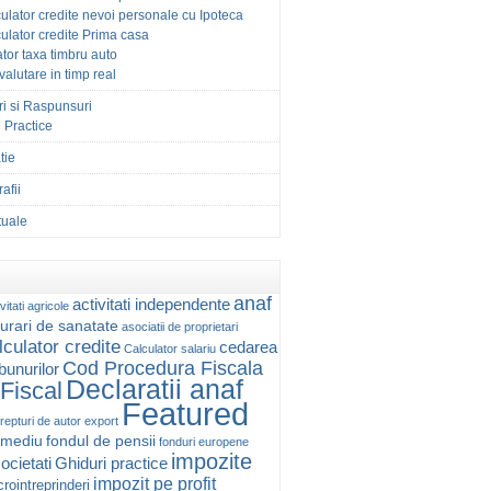
ulator credite nevoi personale cu Ipoteca
ulator credite Prima casa
tor taxa timbru auto
 valutare in timp real
ri si Raspunsuri
 Practice
tie
afii
ctuale
anaf
activitati independente
vitati agricole
urari de sanatate
asociatii de proprietari
lculator credite
cedarea
Calculator salariu
Cod Procedura Fiscala
 bunurilor
Declaratii anaf
Fiscal
Featured
repturi de autor
export
 mediu
fondul de pensii
fonduri europene
impozite
ocietati
Ghiduri practice
impozit pe profit
rointreprinderi