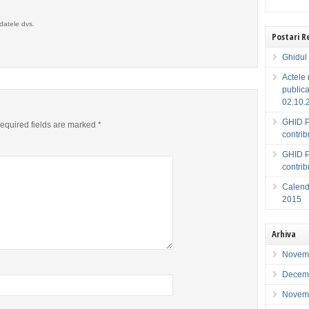
datele dvs.
Postari 
Ghidul 
Actele 
publica
02.10.
GHID P
equired fields are marked
*
contri
GHID P
contri
Calenda
2015
Arhiva
Novem
Decem
Novem