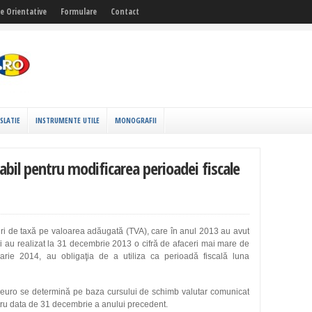
fe Orientative
Formulare
Contact
ISLATIE
INSTRUMENTE UTILE
MONOGRAFII
abil pentru modificarea perioadei fiscale
uri de taxă pe valoarea adăugată (TVA), care în anul 2013 au avut
 şi au realizat la 31 decembrie 2013 o cifră de afaceri mai mare de
rie 2014, au obligaţia de a utiliza ca perioadă fiscală luna
00 euro se determină pe baza cursului de schimb valutar comunicat
ru data de 31 decembrie a anului precedent.