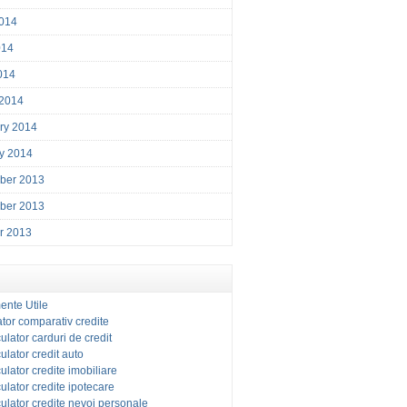
014
014
2014
 2014
ry 2014
y 2014
ber 2013
ber 2013
r 2013
ente Utile
tor comparativ credite
ulator carduri de credit
ulator credit auto
ulator credite imobiliare
ulator credite ipotecare
ulator credite nevoi personale