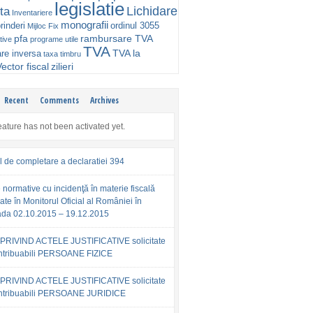
legislatie
Lichidare
ta
Inventariere
monografii
rinderi
ordinul 3055
Mijloc Fix
pfa
rambursare TVA
tive
programe utile
TVA
TVA la
are inversa
taxa timbru
ector fiscal
zilieri
Recent
Comments
Archives
eature has not been activated yet.
l de completare a declaratiei 394
 normative cu incidenţă în materie fiscală
ate în Monitorul Oficial al României în
ada 02.10.2015 – 19.12.2015
PRIVIND ACTELE JUSTIFICATIVE solicitate
ntribuabili PERSOANE FIZICE
PRIVIND ACTELE JUSTIFICATIVE solicitate
ntribuabili PERSOANE JURIDICE