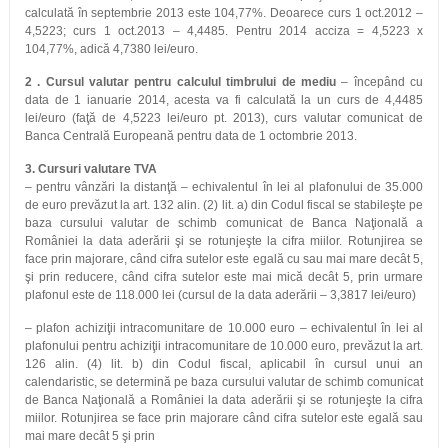
calculată în septembrie 2013 este 104,77%. Deoarece curs 1 oct.2012 –
4,5223; curs 1 oct.2013 – 4,4485. Pentru 2014 acciza = 4,5223 x
104,77%, adică 4,7380 lei/euro.
2 . Cursul valutar pentru calculul timbrului de mediu
– începând cu
data de 1 ianuarie 2014, acesta va fi calculată la un curs de 4,4485
lei/euro (faţă de 4,5223 lei/euro pt. 2013), curs valutar comunicat de
Banca Centrală Europeană pentru data de 1 octombrie 2013.
3. Cursuri valutare TVA
– pentru vânzări la distanţă – echivalentul în lei al plafonului de 35.000
de euro prevăzut la art. 132 alin. (2) lit. a) din Codul fiscal se stabileşte pe
baza cursului valutar de schimb comunicat de Banca Naţională a
României la data aderării şi se rotunjeşte la cifra miilor. Rotunjirea se
face prin majorare, când cifra sutelor este egală cu sau mai mare decât 5,
şi prin reducere, când cifra sutelor este mai mică decât 5, prin urmare
plafonul este de 118.000 lei (cursul de la data aderării – 3,3817 lei/euro)
– plafon achiziţii intracomunitare de 10.000 euro – echivalentul în lei al
plafonului pentru achiziţii intracomunitare de 10.000 euro, prevăzut la art.
126 alin. (4) lit. b) din Codul fiscal, aplicabil în cursul unui an
calendaristic, se determină pe baza cursului valutar de schimb comunicat
de Banca Naţională a României la data aderării şi se rotunjeşte la cifra
miilor. Rotunjirea se face prin majorare când cifra sutelor este egală sau
mai mare decât 5 şi prin