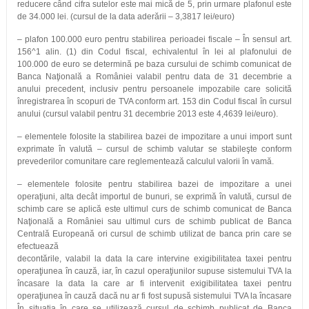
reducere când cifra sutelor este mai mică de 5, prin urmare plafonul este
de 34.000 lei. (cursul de la data aderării – 3,3817 lei/euro)
– plafon 100.000 euro pentru stabilirea perioadei fiscale – În sensul art.
156^1 alin. (1) din Codul fiscal, echivalentul în lei al plafonului de
100.000 de euro se determină pe baza cursului de schimb comunicat de
Banca Naţională a României valabil pentru data de 31 decembrie a
anului precedent, inclusiv pentru persoanele impozabile care solicită
înregistrarea în scopuri de TVA conform art. 153 din Codul fiscal în cursul
anului (cursul valabil pentru 31 decembrie 2013 este 4,4639 lei/euro).
– elementele folosite la stabilirea bazei de impozitare a unui import sunt
exprimate în valută – cursul de schimb valutar se stabileşte conform
prevederilor comunitare care reglementează calculul valorii în vamă.
– elementele folosite pentru stabilirea bazei de impozitare a unei
operaţiuni, alta decât importul de bunuri, se exprimă în valută, cursul de
schimb care se aplică este ultimul curs de schimb comunicat de Banca
Naţională a României sau ultimul curs de schimb publicat de Banca
Centrală Europeană ori cursul de schimb utilizat de banca prin care se
efectuează
decontările, valabil la data la care intervine exigibilitatea taxei pentru
operaţiunea în cauză, iar, în cazul operaţiunilor supuse sistemului TVA la
încasare la data la care ar fi intervenit exigibilitatea taxei pentru
operaţiunea în cauză dacă nu ar fi fost supusă sistemului TVA la încasare
În situaţia în care se utilizează cursul de schimb publicat de Banca