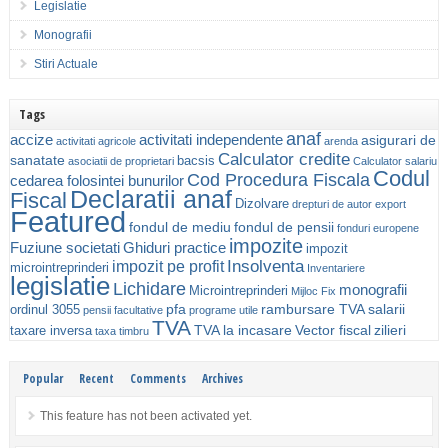
Legislatie
Monografii
Stiri Actuale
Tags
anaf
accize
activitati independente
asigurari de
activitati agricole
arenda
Calculator credite
sanatate
bacsis
asociatii de proprietari
Calculator salariu
Codul
Cod Procedura Fiscala
cedarea folosintei bunurilor
Declaratii anaf
Fiscal
Dizolvare
drepturi de autor
export
Featured
fondul de mediu
fondul de pensii
fonduri europene
impozite
Fuziune societati
Ghiduri practice
impozit
Insolventa
impozit pe profit
microintreprinderi
Inventariere
legislatie
Lichidare
monografii
Microintreprinderi
Mijloc Fix
pfa
rambursare TVA
salarii
ordinul 3055
pensii facultative
programe utile
TVA
TVA la incasare
Vector fiscal
zilieri
taxare inversa
taxa timbru
Popular
Recent
Comments
Archives
This feature has not been activated yet.