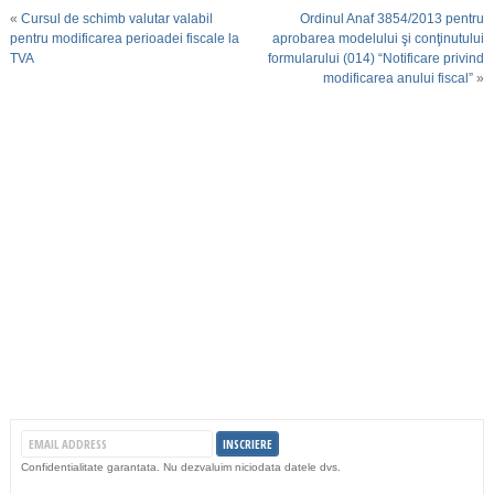
«
Cursul de schimb valutar valabil
Ordinul Anaf 3854/2013 pentru
pentru modificarea perioadei fiscale la
aprobarea modelului şi conţinutului
TVA
formularului (014) “Notificare privind
modificarea anului fiscal”
»
Confidentialitate garantata. Nu dezvaluim niciodata datele dvs.