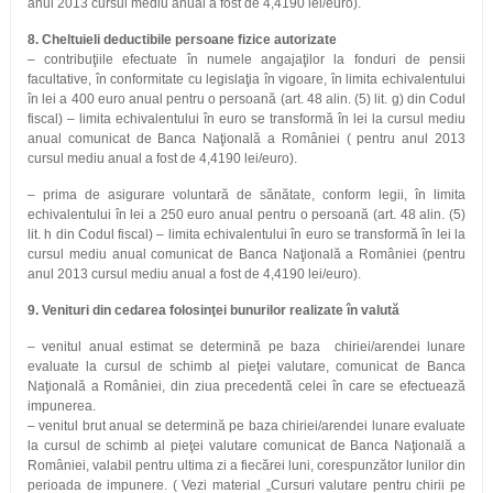
anul 2013 cursul mediu anual a fost de 4,4190 lei/euro).
8. Cheltuieli deductibile persoane fizice autorizate
– contribuţiile efectuate în numele angajaţilor la fonduri de pensii
facultative, în conformitate cu legislaţia în vigoare, în limita echivalentului
în lei a 400 euro anual pentru o persoană (art. 48 alin. (5) lit. g) din Codul
fiscal) – limita echivalentului în euro se transformă în lei la cursul mediu
anual comunicat de Banca Naţională a României ( pentru anul 2013
cursul mediu anual a fost de 4,4190 lei/euro).
– prima de asigurare voluntară de sănătate, conform legii, în limita
echivalentului în lei a 250 euro anual pentru o persoană (art. 48 alin. (5)
lit. h din Codul fiscal) – limita echivalentului în euro se transformă în lei la
cursul mediu anual comunicat de Banca Naţională a României (pentru
anul 2013 cursul mediu anual a fost de 4,4190 lei/euro).
9. Venituri din cedarea folosinţei bunurilor realizate în valută
– venitul anual estimat se determină pe baza chiriei/arendei lunare
evaluate la cursul de schimb al pieţei valutare, comunicat de Banca
Naţională a României, din ziua precedentă celei în care se efectuează
impunerea.
– venitul brut anual se determină pe baza chiriei/arendei lunare evaluate
la cursul de schimb al pieţei valutare comunicat de Banca Naţională a
României, valabil pentru ultima zi a fiecărei luni, corespunzător lunilor din
perioada de impunere. ( Vezi material „Cursuri valutare pentru chirii pe