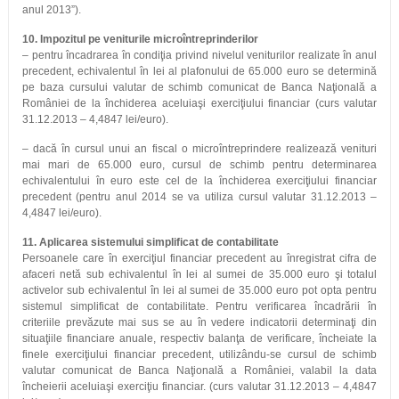
anul 2013”).
10. Impozitul pe veniturile microîntreprinderilor
– pentru încadrarea în condiţia privind nivelul veniturilor realizate în anul
precedent, echivalentul în lei al plafonului de 65.000 euro se determină
pe baza cursului valutar de schimb comunicat de Banca Naţională a
României de la închiderea aceluiaşi exerciţiului financiar (curs valutar
31.12.2013 – 4,4847 lei/euro).
– dacă în cursul unui an fiscal o microîntreprindere realizează venituri
mai mari de 65.000 euro, cursul de schimb pentru determinarea
echivalentului în euro este cel de la închiderea exerciţiului financiar
precedent (pentru anul 2014 se va utiliza cursul valutar 31.12.2013 –
4,4847 lei/euro).
11. Aplicarea sistemului simplificat de contabilitate
Persoanele care în exerciţiul financiar precedent au înregistrat cifra de
afaceri netă sub echivalentul în lei al sumei de 35.000 euro şi totalul
activelor sub echivalentul în lei al sumei de 35.000 euro pot opta pentru
sistemul simplificat de contabilitate. Pentru verificarea încadrării în
criteriile prevăzute mai sus se au în vedere indicatorii determinaţi din
situaţiile financiare anuale, respectiv balanţa de verificare, încheiate la
finele exerciţiului financiar precedent, utilizându-se cursul de schimb
valutar comunicat de Banca Naţională a României, valabil la data
încheierii aceluiaşi exerciţiu financiar. (curs valutar 31.12.2013 – 4,4847