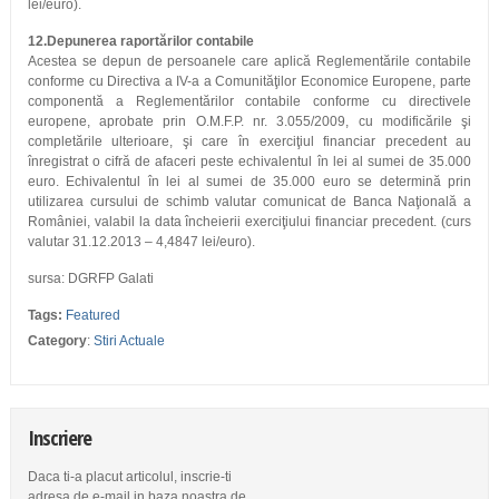
lei/euro).
12.Depunerea raportărilor contabile
Acestea se depun de persoanele care aplică Reglementările contabile
conforme cu Directiva a IV-a a Comunităţilor Economice Europene, parte
componentă a Reglementărilor contabile conforme cu directivele
europene, aprobate prin O.M.F.P. nr. 3.055/2009, cu modificările şi
completările ulterioare, şi care în exerciţiul financiar precedent au
înregistrat o cifră de afaceri peste echivalentul în lei al sumei de 35.000
euro. Echivalentul în lei al sumei de 35.000 euro se determină prin
utilizarea cursului de schimb valutar comunicat de Banca Naţională a
României, valabil la data încheierii exerciţiului financiar precedent. (curs
valutar 31.12.2013 – 4,4847 lei/euro).
sursa: DGRFP Galati
Tags:
Featured
Category
:
Stiri Actuale
Inscriere
Daca ti-a placut articolul, inscrie-ti
adresa de e-mail in baza noastra de