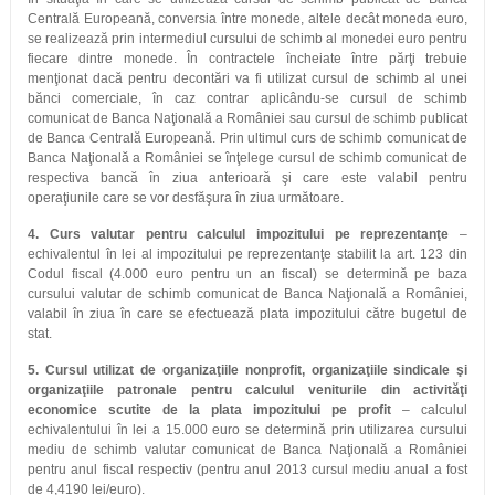
Centrală Europeană, conversia între monede, altele decât moneda euro,
se realizează prin intermediul cursului de schimb al monedei euro pentru
fiecare dintre monede. În contractele încheiate între părţi trebuie
menţionat dacă pentru decontări va fi utilizat cursul de schimb al unei
bănci comerciale, în caz contrar aplicându-se cursul de schimb
comunicat de Banca Naţională a României sau cursul de schimb publicat
de Banca Centrală Europeană. Prin ultimul curs de schimb comunicat de
Banca Naţională a României se înţelege cursul de schimb comunicat de
respectiva bancă în ziua anterioară şi care este valabil pentru
operaţiunile care se vor desfăşura în ziua următoare.
4. Curs valutar pentru calculul impozitului pe reprezentanţe
–
echivalentul în lei al impozitului pe reprezentanţe stabilit la art. 123 din
Codul fiscal (4.000 euro pentru un an fiscal) se determină pe baza
cursului valutar de schimb comunicat de Banca Naţională a României,
valabil în ziua în care se efectuează plata impozitului către bugetul de
stat.
5. Cursul utilizat de organizaţiile nonprofit, organizaţiile sindicale şi
organizaţiile patronale pentru calculul veniturile din activităţi
economice scutite de la plata impozitului pe profit
– calculul
echivalentului în lei a 15.000 euro se determină prin utilizarea cursului
mediu de schimb valutar comunicat de Banca Naţională a României
pentru anul fiscal respectiv (pentru anul 2013 cursul mediu anual a fost
de 4,4190 lei/euro).