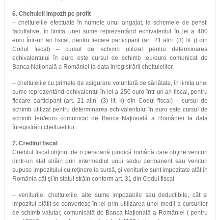
6. Cheltuieli impozit pe profit
– cheltuielile efectuate în numele unui angajat, la schemele de pensii
facultative, în limita unei sume reprezentând echivalentul în lei a 400
euro într-un an fiscal, pentru fiecare participant (art. 21 alin. (3) lit. j) din
Codul fiscal) – cursul de schimb utilizat pentru determinarea
echivalentului în euro este cursul de schimb leu/euro comunicat de
Banca Naţională a României la data înregistrării cheltuielilor.
– cheltuielile cu primele de asigurare voluntară de sănătate, în limita unei
sume reprezentând echivalentul în lei a 250 euro într-un an fiscal, pentru
fiecare participant (art. 21 alin. (3) lit. k) din Codul fiscal) – cursul de
schimb utilizat pentru determinarea echivalentului în euro este cursul de
schimb leu/euro comunicat de Banca Naţională a României la data
înregistrării cheltuielilor.
7. Creditul fiscal
Creditul fiscal obţinut de o persoană juridică română care obţine venituri
dintr-un stat străin prin intermediul unui sediu permanent sau venituri
supuse impozitului cu reţinere la sursă, şi veniturile sunt impozitate atât în
România cât şi în statul străin conform art. 31 din Codul fiscal
– veniturile, cheltuielile, alte sume impozabile sau deductibile, cât şi
impozitul plătit se convertesc în lei prin utilizarea unei medii a cursurilor
de schimb valutar, comunicată de Banca Naţională a României ( pentru