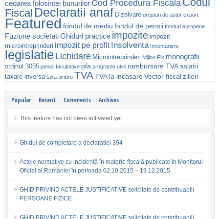
Codul
Cod Procedura Fiscala
cedarea folosintei bunurilor
Declaratii anaf
Fiscal
Dizolvare
drepturi de autor
export
Featured
fondul de mediu
fondul de pensii
fonduri europene
impozite
Fuziune societati
Ghiduri practice
impozit
Insolventa
impozit pe profit
microintreprinderi
Inventariere
legislatie
Lichidare
monografii
Microintreprinderi
Mijloc Fix
pfa
rambursare TVA
salarii
ordinul 3055
pensii facultative
programe utile
TVA
TVA la incasare
Vector fiscal
zilieri
taxare inversa
taxa timbru
Popular
Recent
Comments
Archives
This feature has not been activated yet.
Ghidul de completare a declaratiei 394
Actele normative cu incidenţă în materie fiscală publicate în Monitorul
Oficial al României în perioada 02.10.2015 – 19.12.2015
GHID PRIVIND ACTELE JUSTIFICATIVE solicitate de contribuabili
PERSOANE FIZICE
GHID PRIVIND ACTELE JUSTIFICATIVE solicitate de contribuabili