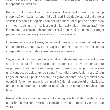
întreprinderile familiale.
Potrivit noilor modificări, persoanele fizice autorizate precum şi
întreprinzătorii titulari ai unei întreprinderi individuale au obligaţia de a
solicita înscrierea în registrul comerţului a menţiunilor privind participarea
în mod obişnuit a soţiei/soţului la activitatea desfăşurată de
întreprinderea individuală/persoana fizică autorizată, pe baza declaraţiei
pe propria răspundere şi a certificatului de căsătorie
Încetarea activităţii soţiei/soţului se menţionează în registrul comerţului în
termen de 15 zile, pe baza declaraţiei pe propria răspundere a titularului
întreprinderii individuale/persoanei fizice autorizate.
Soţia/Soţul titularului întreprinderii individuale/persoanei fizice autorizate
se poate asigura în sistemul public de pensii pe bază de contract de
asigurare sociala, în sistemul asigurărilor pentru şomaj, prin încheierea
unui contract de asigurare de şomaj în condiţiile prevăzute la art. 22 din
Legea nr. 76/2002 privind sistemul asigurărilor pentru şomaj şi stimularea
ocupării forţei de muncă, cu modificările şi completările ulterioare,
precum şi în sistemul asigurărilor de sănătate, în condiţiile prevăzute de
lege.
Prevederile acestui act normativ intră în vigoare la 30 de zile de la data
publicării în Monitorul Oficial al României, Partea I, respectiv 9 februarie
2014.