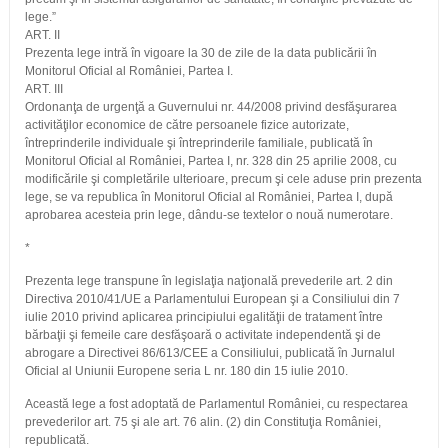
lege.”
ART. II
Prezenta lege intră în vigoare la 30 de zile de la data publicării în
Monitorul Oficial al României, Partea I.
ART. III
Ordonanţa de urgenţă a Guvernului nr. 44/2008 privind desfăşurarea
activităţilor economice de către persoanele fizice autorizate,
întreprinderile individuale şi întreprinderile familiale, publicată în
Monitorul Oficial al României, Partea I, nr. 328 din 25 aprilie 2008, cu
modificările şi completările ulterioare, precum şi cele aduse prin prezenta
lege, se va republica în Monitorul Oficial al României, Partea I, după
aprobarea acesteia prin lege, dându-se textelor o nouă numerotare.
*
Prezenta lege transpune în legislaţia naţională prevederile art. 2 din
Directiva 2010/41/UE a Parlamentului European şi a Consiliului din 7
iulie 2010 privind aplicarea principiului egalităţii de tratament între
bărbaţii şi femeile care desfăşoară o activitate independentă şi de
abrogare a Directivei 86/613/CEE a Consiliului, publicată în Jurnalul
Oficial al Uniunii Europene seria L nr. 180 din 15 iulie 2010.
Această lege a fost adoptată de Parlamentul României, cu respectarea
prevederilor art. 75 şi ale art. 76 alin. (2) din Constituţia României,
republicată.