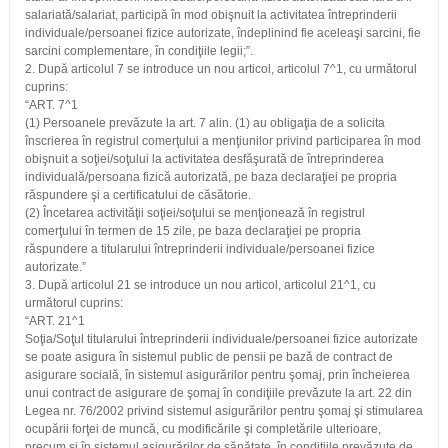
salariată/salariat, participă în mod obişnuit la activitatea întreprinderii
individuale/persoanei fizice autorizate, îndeplinind fie aceleaşi sarcini, fie
sarcini complementare, în condiţiile legii;”.
2. După articolul 7 se introduce un nou articol, articolul 7^1, cu următorul
cuprins:
“ART. 7^1
(1) Persoanele prevăzute la art. 7 alin. (1) au obligaţia de a solicita
înscrierea în registrul comerţului a menţiunilor privind participarea în mod
obişnuit a soţiei/soţului la activitatea desfăşurată de întreprinderea
individuală/persoana fizică autorizată, pe baza declaraţiei pe propria
răspundere şi a certificatului de căsătorie.
(2) Încetarea activităţii soţiei/soţului se menţionează în registrul
comerţului în termen de 15 zile, pe baza declaraţiei pe propria
răspundere a titularului întreprinderii individuale/persoanei fizice
autorizate.”
3. După articolul 21 se introduce un nou articol, articolul 21^1, cu
următorul cuprins:
“ART. 21^1
Soţia/Soţul titularului întreprinderii individuale/persoanei fizice autorizate
se poate asigura în sistemul public de pensii pe bază de contract de
asigurare socială, în sistemul asigurărilor pentru şomaj, prin încheierea
unui contract de asigurare de şomaj în condiţiile prevăzute la art. 22 din
Legea nr. 76/2002 privind sistemul asigurărilor pentru şomaj şi stimularea
ocupării forţei de muncă, cu modificările şi completările ulterioare,
precum şi în sistemul asigurărilor de sănătate, în condiţiile prevăzute de