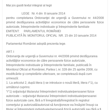
Mai jos gasiti textul integral al legii
LEGE Nr. 4 din 8 ianuarie 2014
pentru completarea Ordonanţei de urgenţă a Guvernului nr. 44/2008
privind desfăşurarea activităţilor economice de către persoanele fizice
autorizate, întreprinderile individuale şi întreprinderile familiale
EMITENT: PARLAMENTUL ROMÂNIEI
PUBLICATĂ ÎN: MONITORUL OFICIAL NR. 15 din 10 ianuarie 2014
Parlamentul României adoptă prezenta lege.
ART. I
Ordonanţa de urgenţă a Guvernului nr. 44/2008 privind desfăşurarea
activităţilor economice de către persoanele fizice autorizate,
întreprinderile individuale şi întreprinderile familiale, publicată în
Monitorul Oficial al României, Partea I, nr. 328 din 25 aprilie 2008, cu
modificările şi completările ulterioare, se completează după cum
urmează:
1. La articolul 2, după litera i) se introduce o nouă literă, litera i^1), cu
următorul cuprins:
“i^1) soţia/soţul titularului întreprinderii individuale/persoanei fizice
autorizate – soţia/soţul titularului întreprinderii individuale/persoanei
fizice autorizate care, fără a fi înregistrată/înregistrat în registrul
comerţului şi autorizată/autorizat să funcţioneze ea însăşi/el însuşi ca
titular al întreprinderii individuale/persoană fizică autorizată sau fără a fi