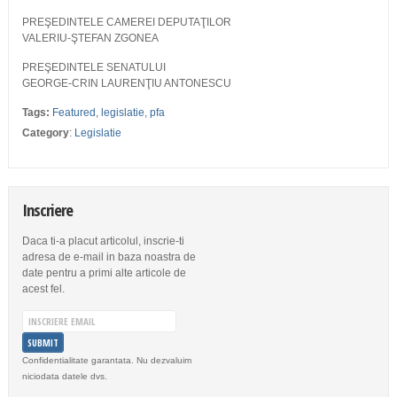
PREŞEDINTELE CAMEREI DEPUTAŢILOR
VALERIU-ŞTEFAN ZGONEA
PREŞEDINTELE SENATULUI
GEORGE-CRIN LAURENŢIU ANTONESCU
Tags:
Featured
,
legislatie
,
pfa
Category
:
Legislatie
Inscriere
Daca ti-a placut articolul, inscrie-ti
adresa de e-mail in baza noastra de
date pentru a primi alte articole de
acest fel.
Confidentialitate garantata. Nu dezvaluim
niciodata datele dvs.