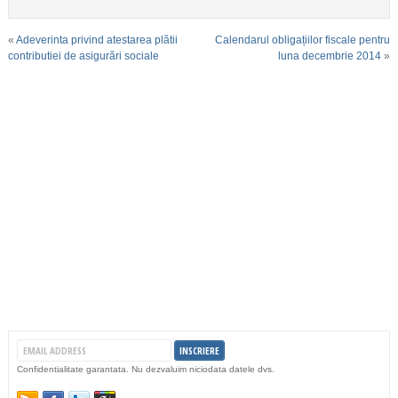
«
Adeverinta privind atestarea plătii
Calendarul obligațiilor fiscale pentru
contributiei de asigurări sociale
luna decembrie 2014
»
Confidentialitate garantata. Nu dezvaluim niciodata datele dvs.