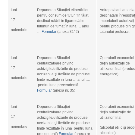
luni
Depunerea Situaţiei eliberărilor
Antrepozitarii autoriza
pentru consum de tutun fin tăiat,
destinatarii înregistra
17
destinat rulării în ţigarete/alte
importatorii autorizaţi
tutunuri de fumat în luna … anul
pentru produse din g
noiembrie
…
Formular
(anexa 31^2)
tutunului prelucrat
luni
Depunerea Situaţiei
Operatorii economici
centralizatoare privind
deţin autorizaţii de
17
achiziţiile/utilizările de produse
utilizator final (produ
accizabile şi livrările de produse
energetice)
noiembrie
finite rezultate în luna ….anul ….
pentru luna precendentă
Formular
(anexa nr. 35)
luni
Depunerea Situaţiei
Operatorii economici
centralizatoare privind
deţin autorizaţie de
17
achiziţiile/utilizările de produse
utilizator final.
accizabile şi livrările de produse
noiembrie
(alcoolul etilic şi pro
finite rezultate în luna pentru luna
alcoolice)
precendentă
Formular
(anexa nr.