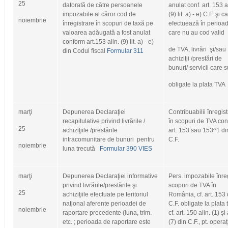
25
datorată de către persoanele
anulat conf. art. 153 a
impozabile al căror cod de
(9) lit. a) ‐ e) C.F. şi c
noiembrie
înregistrare în scopuri de taxă pe
efectuează în perioad
valoarea adăugată a fost anulat
care nu au cod valid
conform art.153 alin. (9) lit. a) ‐ e)
de TVA, livrări şi/sau
din Codul fiscal
Formular 311
achiziţii /prestări de
bunuri/ servicii care s
obligate la plata TVA
marţi
Depunerea Declaraţiei
Contribuabilii înregist
recapitulative privind livrările /
în scopuri de TVA co
25
achiziţiile /prestările
art. 153 sau 153^1 di
intracomunitare de bunuri pentru
C.F.
noiembrie
luna trecută
Formular 390 VIES
marţi
Depunerea Declaraţiei informative
Pers. impozabile înreg
privind livrările/prestările şi
scopuri de TVA în
25
achiziţiile efectuate pe teritoriul
România, cf. art. 153 
naţional aferente perioadei de
C.F. obligate la plata 
noiembrie
raportare precedente (luna, trim.
cf. art. 150 alin. (1) și 
etc. ; perioada de raportare este
(7) din C.F., pt. operaț