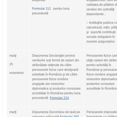
asigurate
angajatorului, care a
calitatea de plătitori 
Formular 112
pentru luna
venituri din activităţi
precedentă
dependente ;
– Instituţiile publice c
calculează, reţin, plă
şi suportă contribuţii
sociale obligatorii în
numele asiguratului
marţi
Depunerea Declaraţiei privind
Persoanele fizice car
veniturile sub formă de salarii din
obţin salarii din străi
25
străinătate obţinute de către
pentru activităţi în
persoanele fizice care desfşoară
România şi persoane
noiembrie
activitate în România şi de către
fizice române angajat
persoanele fizice române
misiunilor diplomatice
angajate ale misiunilor
posturilor consulare
diplomatice şi posturilor consulare
acreditate în Români
acreditate în România pentru luna
precedentă
Formular 224
marţi
Depunerea Decontului de taxă pe
Persoanele impozabi
valoarea adăugată
Formular 300
înregistrate ca plătito