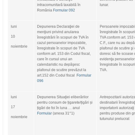
intracomunitară taxabilă în
lunar.
România
Formular 092
luni
Depunerea Declaraţiei de
Persoanele impozabi
menţiuni privind anularea
înregistrate în scopur
10
înregistrării în scopuri de TVA în
TVA conform art. 153 
cazul persoanelor impozabile,
C.F., care nu au depă
noiembrie
înregistrate în scopuri de TVA
plafonul de scutire şi
conform art. 153 din Codul fiscal,
doresc să fie scoase 
care în cursul unui an
evidenţa persoanelor
calendaristic nu depăşesc
înregistrate în scopur
plafonul de scutire prevăzut la
TVA.
art.152 din Codul fiscal
Formular
096
luni
Depunerea Situaţiei eliberărilor
Antrepozitarii autoriza
pentru consum de țigarete/țigări și
destinatarii înregistra
17
țigări de foi în luna … anul
importatorii autorizaţi
Formular
(anexa 31^1)
pentru produse din g
noiembrie
tutunului prelucrat