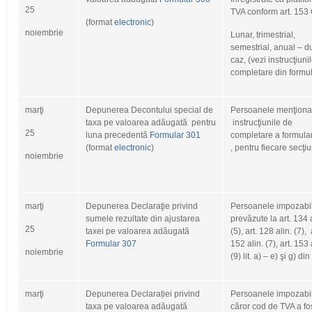
25
TVA conform art. 153 
(format
electronic
)
noiembrie
Lunar, trimestrial,
semestrial, anual – 
caz, (vezi instrucţiuni
completare din formul
marţi
Depunerea Decontului special de
Persoanele menţionat
taxa pe valoarea adăugată pentru
instrucţiunile de
25
luna precedentă
Formular 301
completare a formular
(format
electronic
)
, pentru fiecare secţi
noiembrie
marţi
Depunerea Declaraţie privind
Persoanele impozabi
sumele rezultate din ajustarea
prevăzute la art. 134 a
25
taxei pe valoarea adăugată
(5), art. 128 alin. (7), 
Formular 307
152 alin. (7), art. 153 
noiembrie
(9) lit. a) – e) şi g) din
marţi
Depunerea Declarației privind
Persoanele impozabil
taxa pe valoarea adăugată
căror cod de TVA a fo