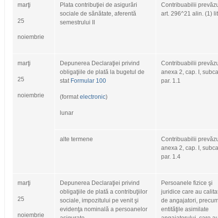
marţi
Plata contribuţiei de asigurări
Contribuabilii prevăzu
sociale de sănătate, aferentă
art. 296^21 alin. (1) lit
25
semestrului II
noiembrie
marţi
Depunerea Declaraţiei privind
Contribuabilii prevăzu
obligaţiile de plată la bugetul de
anexa 2, cap. I, subca
25
stat
Formular 100
par. 1.1
noiembrie
(format
electronic
)
lunar
alte termene
Contribuabilii prevăzu
anexa 2, cap. I, subca
par. 1.4
marţi
Depunerea Declaraţiei privind
Persoanele fizice şi
obligaţiile de plată a contribuţiilor
juridice care au calit
25
sociale, impozitului pe venit şi
de angajatori, precum
evidenţa nominală a persoanelor
entităţile asimilate
noiembrie