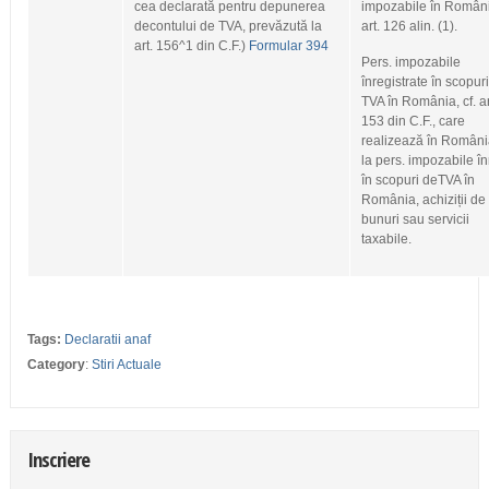
cea declarată pentru depunerea
impozabile în România
decontului de TVA, prevăzută la
art. 126 alin. (1).
art. 156^1 din C.F.)
Formular 394
Pers. impozabile
înregistrate în scopur
TVA în România, cf. ar
153 din C.F., care
realizează în Români
la pers. impozabile în
în scopuri deTVA în
România, achiziții de
bunuri sau servicii
taxabile.
Tags:
Declaratii anaf
Category
:
Stiri Actuale
Inscriere