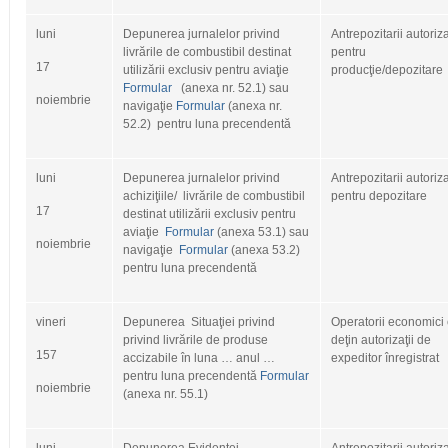
luni
Depunerea jurnalelor privind
Antrepozitarii autoriza
livrările de combustibil destinat
pentru
17
utilizării exclusiv pentru aviaţie
producţie/depozitare
Formular
(anexa nr. 52.1) sau
noiembrie
navigaţie
Formular
(anexa nr.
52.2) pentru luna precendentă
luni
Depunerea jurnalelor privind
Antrepozitarii autoriza
achiziţiile/ livrările de combustibil
pentru depozitare
17
destinat utilizării exclusiv pentru
aviaţie
Formular
(anexa 53.1) sau
noiembrie
navigaţie
Formular
(anexa 53.2)
pentru luna precendentă
vineri
Depunerea Situaţiei privind
Operatorii economici
privind livrările de produse
deţin autorizaţii de
157
accizabile în luna … anul …
expeditor înregistrat
pentru luna precendentă
Formular
noiembrie
(anexa nr. 55.1)