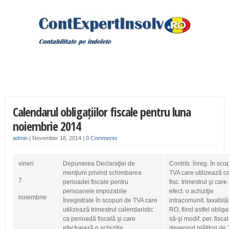
Calendarul obligațiilor fiscale pentru luna
noiembrie 2014
admin
|
November 18, 2014
|
0 Comments
vineri
Depunerea Declaraţiei de
Contrib. înreg. în sco
menţiuni privind schimbarea
TVA care utilizează ca
7
perioadei fiscale pentru
fisc. trimestrul şi care
persoanele impozabile
efect. o achiziţie
noiembrie
înregistrate în scopuri de TVA care
intracomunit. taxabilă
utilizează trimestrul calendaristic
RO, fiind astfel obliga
ca perioadă fiscală şi care
să‑şi modif. per. fiscal
efectuează o achiziţie
devenind plătitori de