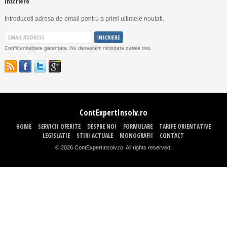
Inscriere
Introduceti adresa de email pentru a primi ultimele noutati.
Confidentialitate garantata. Nu dezvaluim niciodata datele dvs.
ContExpertInsolv.ro
HOME
SERVICII OFERITE
DESPRE NOI
FORMULARE
TARIFE ORIENTATIVE
LEGISLATIE
STIRI ACTUALE
MONOGRAFII
CONTACT
© 2026 ContExpertInsolv.ro. All rights reserved.