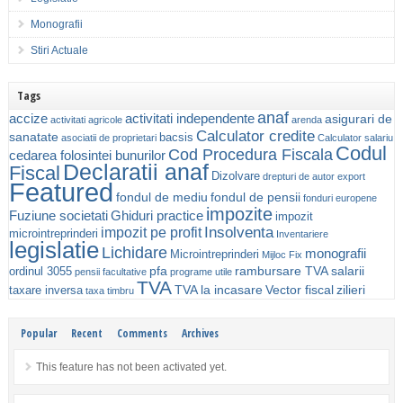
Monografii
Stiri Actuale
Tags
anaf
accize
activitati independente
asigurari de
activitati agricole
arenda
Calculator credite
sanatate
bacsis
asociatii de proprietari
Calculator salariu
Codul
Cod Procedura Fiscala
cedarea folosintei bunurilor
Declaratii anaf
Fiscal
Dizolvare
drepturi de autor
export
Featured
fondul de mediu
fondul de pensii
fonduri europene
impozite
Fuziune societati
Ghiduri practice
impozit
Insolventa
impozit pe profit
microintreprinderi
Inventariere
legislatie
Lichidare
monografii
Microintreprinderi
Mijloc Fix
pfa
rambursare TVA
salarii
ordinul 3055
pensii facultative
programe utile
TVA
TVA la incasare
Vector fiscal
zilieri
taxare inversa
taxa timbru
Popular
Recent
Comments
Archives
This feature has not been activated yet.