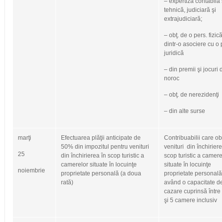
– expertiză contabilă 
tehnică, judiciară şi
extrajudiciară;
– obţ. de o pers. fizic
dintr-o asociere cu o 
juridică
– din premii şi jocuri 
noroc
– obţ. de nerezidenţi
– din alte surse
marţi
Efectuarea plăţii anticipate de
Contribuabilii care ob
50% din impozitul pentru venituri
venituri din închiriere
25
din închirierea în scop turistic a
scop turistic a camer
camerelor situate în locuinţe
situate în locuinţe
noiembrie
proprietate personală (a doua
proprietate personală
rată)
având o capacitate d
cazare cuprinsă între
şi 5 camere inclusiv