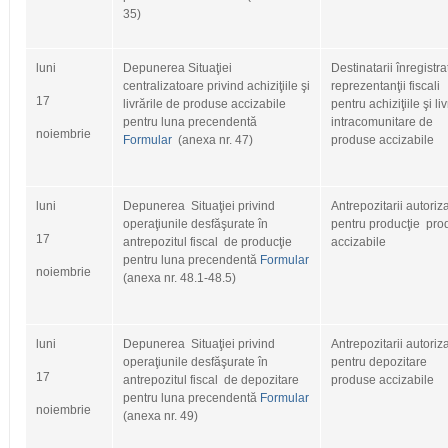
35)
luni
Depunerea Situaţiei
Destinatarii înregistraţ
centralizatoare privind achiziţiile şi
reprezentanţii fiscali
17
livrările de produse accizabile
pentru achiziţiile şi liv
pentru luna precendentă
intracomunitare de
noiembrie
Formular
(anexa nr. 47)
produse accizabile
luni
Depunerea Situaţiei privind
Antrepozitarii autoriza
operaţiunile desfăşurate în
pentru producţie pro
17
antrepozitul fiscal de producţie
accizabile
pentru luna precendentă
Formular
noiembrie
(anexa nr. 48.1-48.5)
luni
Depunerea Situaţiei privind
Antrepozitarii autoriza
operaţiunile desfăşurate în
pentru depozitare
17
antrepozitul fiscal de depozitare
produse accizabile
pentru luna precendentă
Formular
noiembrie
(anexa nr. 49)