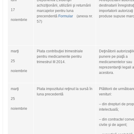
luni
Depunerea Evidenţei
Antrepozitarii autoriza
achiziţionării, utilizării şi returnării
destinatarii înregistraţ
17
marcajelor pentru luna
importatorii autorizaţi
precendentă
Formular
(anexa nr.
produse supuse marc
noiembrie
57)
marţi
Plata contribuţiei trimestriale
Deţinătorii autorizaţii
pentru medicamente pentru
punere pe piaţă a
25
trimestrul III 2014.
medicamentelor sau
reprezentanţii legali a
noiembrie
acestora.
marţi
Plata impozitului reţinut la sursă în
Plătitorii de următoar
luna precedentă
venituri:
25
– din drepturi de prop
noiembrie
intelectuală;
– din contracte/ conve
civile şi de agent;