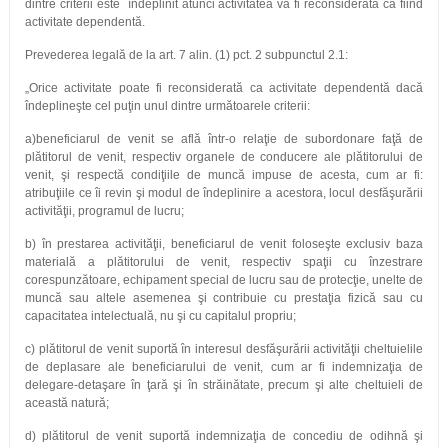
dintre criterii este îndeplinit atunci activitatea va fi reconsiderată ca fiind
activitate dependentă.
Prevederea legală de la art. 7 alin. (1) pct. 2 subpunctul 2.1:
„Orice activitate poate fi reconsiderată ca activitate dependentă dacă
îndeplineşte cel puţin unul dintre următoarele criterii:
a)beneficiarul de venit se află într-o relaţie de subordonare faţă de
plătitorul de venit, respectiv organele de conducere ale plătitorului de
venit, şi respectă condiţiile de muncă impuse de acesta, cum ar fi:
atribuţiile ce îi revin şi modul de îndeplinire a acestora, locul desfăşurării
activităţii, programul de lucru;
b) în prestarea activităţii, beneficiarul de venit foloseşte exclusiv baza
materială a plătitorului de venit, respectiv spaţii cu înzestrare
corespunzătoare, echipament special de lucru sau de protecţie, unelte de
muncă sau altele asemenea şi contribuie cu prestaţia fizică sau cu
capacitatea intelectuală, nu şi cu capitalul propriu;
c) plătitorul de venit suportă în interesul desfăşurării activităţii cheltuielile
de deplasare ale beneficiarului de venit, cum ar fi indemnizaţia de
delegare-detaşare în ţară şi în străinătate, precum şi alte cheltuieli de
această natură;
d) plătitorul de venit suportă indemnizaţia de concediu de odihnă şi