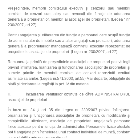
Preşedintele, membrii comitetului executiv şi cenzorul sau membrii
comisiei de cenzori sunt aleşi sau revocaţi din funcţie de adunarea
generală a proprietarilor, membri ai asociaţiei de proprietari. (Legea ‘ nr.
230/2007, art.27)
Pentru angajarea şi eliberarea din funcţie a persoanei care ocupă funcţia
de administrator de imobile sau a altor angajaţi sau prestatori, adunarea
generală a proprietarilor mandatează comitetul executiv reprezentat de
preşedintele asociaţiei de proprietari. (Legea nr. 230/2007, art.27)
Remuneraţia primită de preşedintele asociaţiei de proprietari potrivit legii
privind înfiinţarea, rganizarea şi funcţionarea asociaţiilor de proprietari şi
sumele primite de membrii comisiei de cenzori reprezintă venituri
asimilate salariilor. (Legea nr.571/2003, art.55) Mai departe, obligaţiile de
plată şi declarare le regăsiţi la pct. IV din material.
II. Încadrarea veniturilor obţinute de către ADMINISTRATORUL
asociaţiei de proprietari
În baza art. 34 şi art. 35 din Legea nr. 230/2007 privind înfiinţarea,
organizarea şi funcţionarea asociaţiilor de proprietari, cu modificările şi
completările ulterioare, asociaţia de proprietari angajează persoane
fizice atestate pentru funcţia de administrator. Persoanele fizice atestate
pot fi angajate prin încheierea unui contract individual de muncă, conform
celor stabilite prin negociere directă.