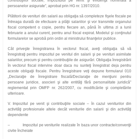
contribuţiilor sociale, impozitului pe venit şi evidenţa nominală a
persoanelor asigurate”, aprobat prin HG nr. 1397/2010.
Plătitorii de venituri din salarii au obligaţia să completeze fişele fiscale pe
întreaga durată de efectuare a plăţii salariilor şi vor transmite organului
fiscal competent o copie, pentru fiecare an, până în ultima zi a lunii
februarie a anului curent, pentru anul fiscal expirat. Modelul şi conţinutul
formularelor se aprobă prin ordin al ministrului finanţelor publice.
Cât priveşte înregistrarea în vectorul fiscal, aveţi obligaţia să vă
înregistraţi pentru impozitul pe venitul din salarii şi pe venituri asimilate
salariilor, precum şi pentru contribuţiile de asigurări. Obligaţia înregistrării
în vectorul fiscal intervine doar daca nu sunteţi înregistrat deja pentru
aceste obligaţii fiscale. Pentru înregistrare veţi depune formularul 010
„Declaraţie de înregistrare fiscală/Declaraţie de menţiuni pentru
persoane juridice, asocieri şi alte entităţi fără personalitate juridică”
reglementat prin OMFP nr. 262/2007, cu modificările şi completările
ulterioare.
V. Impozitul pe venit şi contribuţiile sociale – în cazul veniturilor din
activităţi profesionale altele decât veniturile din salarii şi din activităţi
dependente
– Impozitul pe veniturile realizate în baza unor contracte/convenţii
civile încheiate