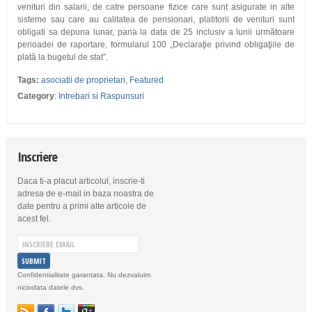
venituri din salarii, de catre persoane fizice care sunt asigurate in alte
sisteme sau care au calitatea de pensionari, platitorii de venituri sunt
obligati sa depuna lunar, pana la data de 25 inclusiv a lunii următoare
perioadei de raportare, formularul 100 „Declaraţie privind obligaţiile de
plată la bugetul de stat”.
Tags:
asociatii de proprietari
,
Featured
Category
:
Intrebari si Raspunsuri
Inscriere
Daca ti-a placut articolul, inscrie-ti
adresa de e-mail in baza noastra de
date pentru a primi alte articole de
acest fel.
Confidentialitate garantata. Nu dezvaluim
niciodata datele dvs.