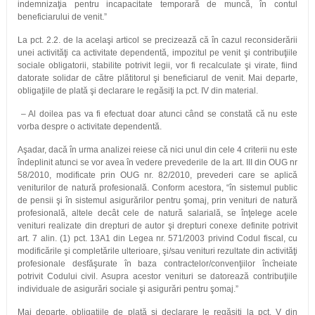
indemnizaţia pentru incapacitate temporară de muncă, în contul
beneficiarului de venit.”
La pct. 2.2. de la acelaşi articol se precizează că în cazul reconsiderării
unei activităţi ca activitate dependentă, impozitul pe venit şi contribuţiile
sociale obligatorii, stabilite potrivit legii, vor fi recalculate şi virate, fiind
datorate solidar de către plătitorul şi beneficiarul de venit. Mai departe,
obligaţiile de plată şi declarare le regăsiţi la pct. IV din material.
– Al doilea pas va fi efectuat doar atunci când se constată că nu este
vorba despre o activitate dependentă.
Aşadar, dacă în urma analizei reiese că nici unul din cele 4 criterii nu este
îndeplinit atunci se vor avea în vedere prevederile de la art. III din OUG nr
58/2010, modificate prin OUG nr. 82/2010, prevederi care se aplică
veniturilor de natură profesională. Conform acestora, “în sistemul public
de pensii şi în sistemul asigurărilor pentru şomaj, prin venituri de natură
profesională, altele decât cele de natură salarială, se înţelege acele
venituri realizate din drepturi de autor şi drepturi conexe definite potrivit
art. 7 alin. (1) pct. 13A1 din Legea nr. 571/2003 privind Codul fiscal, cu
modificările şi completările ulterioare, şi/sau venituri rezultate din activităţi
profesionale desfăşurate în baza contractelor/convenţiilor încheiate
potrivit Codului civil. Asupra acestor venituri se datorează contribuţiile
individuale de asigurări sociale şi asigurări pentru şomaj.”
Mai departe, obligaţiile de plată şi declarare le regăsiţi la pct. V din