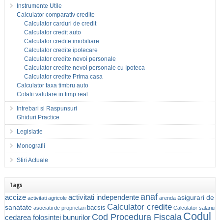
Instrumente Utile
Calculator comparativ credite
Calculator carduri de credit
Calculator credit auto
Calculator credite imobiliare
Calculator credite ipotecare
Calculator credite nevoi personale
Calculator credite nevoi personale cu Ipoteca
Calculator credite Prima casa
Calculator taxa timbru auto
Cotatii valutare in timp real
Intrebari si Raspunsuri
Ghiduri Practice
Legislatie
Monografii
Stiri Actuale
Tags
anaf
accize
activitati independente
asigurari de
activitati agricole
arenda
Calculator credite
sanatate
bacsis
asociatii de proprietari
Calculator salariu
Codul
Cod Procedura Fiscala
cedarea folosintei bunurilor