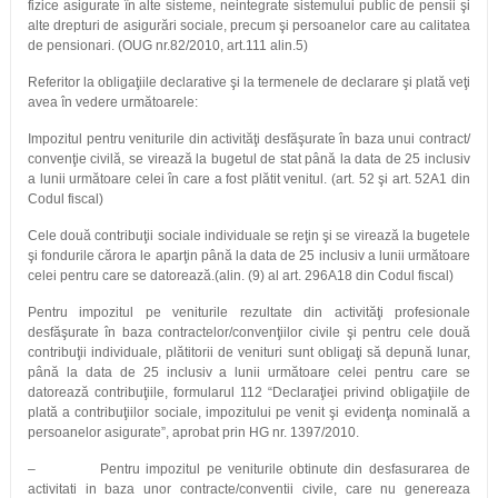
fizice asigurate în alte sisteme, neintegrate sistemului public de pensii şi
alte drepturi de asigurări sociale, precum şi persoanelor care au calitatea
de pensionari. (OUG nr.82/2010, art.111 alin.5)
Referitor la obligaţiile declarative şi la termenele de declarare şi plată veţi
avea în vedere următoarele:
Impozitul pentru veniturile din activităţi desfăşurate în baza unui contract/
convenţie civilă, se virează la bugetul de stat până la data de 25 inclusiv
a lunii următoare celei în care a fost plătit venitul. (art. 52 şi art. 52A1 din
Codul fiscal)
Cele două contribuţii sociale individuale se reţin şi se virează la bugetele
şi fondurile cărora le aparţin până la data de 25 inclusiv a lunii următoare
celei pentru care se datorează.(alin. (9) al art. 296A18 din Codul fiscal)
Pentru impozitul pe veniturile rezultate din activităţi profesionale
desfăşurate în baza contractelor/convenţiilor civile şi pentru cele două
contribuţii individuale, plătitorii de venituri sunt obligaţi să depună lunar,
până la data de 25 inclusiv a lunii următoare celei pentru care se
datorează contribuţiile, formularul 112 “Declaraţiei privind obligaţiile de
plată a contribuţiilor sociale, impozitului pe venit şi evidenţa nominală a
persoanelor asigurate”, aprobat prin HG nr. 1397/2010.
– Pentru impozitul pe veniturile obtinute din desfasurarea de
activitati in baza unor contracte/conventii civile, care nu genereaza