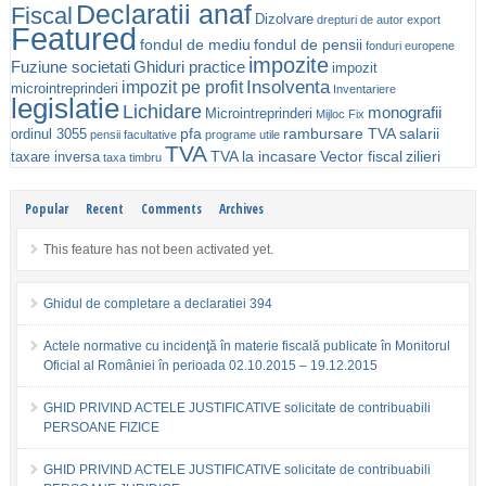
Declaratii anaf
Fiscal
Dizolvare
drepturi de autor
export
Featured
fondul de mediu
fondul de pensii
fonduri europene
impozite
Fuziune societati
Ghiduri practice
impozit
Insolventa
impozit pe profit
microintreprinderi
Inventariere
legislatie
Lichidare
monografii
Microintreprinderi
Mijloc Fix
pfa
rambursare TVA
salarii
ordinul 3055
pensii facultative
programe utile
TVA
TVA la incasare
Vector fiscal
zilieri
taxare inversa
taxa timbru
Popular
Recent
Comments
Archives
This feature has not been activated yet.
Ghidul de completare a declaratiei 394
Actele normative cu incidenţă în materie fiscală publicate în Monitorul
Oficial al României în perioada 02.10.2015 – 19.12.2015
GHID PRIVIND ACTELE JUSTIFICATIVE solicitate de contribuabili
PERSOANE FIZICE
GHID PRIVIND ACTELE JUSTIFICATIVE solicitate de contribuabili