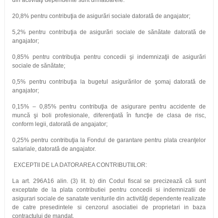
din activităţi dependente sunt următoarele:
20,8% pentru contribuţia de asigurări sociale datorată de angajator;
5,2% pentru contribuţia de asigurări sociale de sănătate datorată de
angajator;
0,85% pentru contribuţia pentru concedii şi indemnizaţii de asigurări
sociale de sănătate;
0,5% pentru contribuţia la bugetul asigurărilor de şomaj datorată de
angajator;
0,15% – 0,85% pentru contribuţia de asigurare pentru accidente de
muncă şi boli profesionale, diferenţiată în funcţie de clasa de risc,
conform legii, datorată de angajator;
0,25% pentru contribuţia la Fondul de garantare pentru plata creanţelor
salariale, datorată de angajator.
EXCEPTII DE LA DATORAREA CONTRIBUTIILOR:
La art. 296A16 alin. (3) lit. b) din Codul fiscal se precizează că sunt
exceptate de la plata contributiei pentru concedii si indemnizatii de
asigurari sociale de sanatate veniturile din activităţi dependente realizate
de catre presedintele si cenzorul asociatiei de proprietari in baza
contractului de mandat.