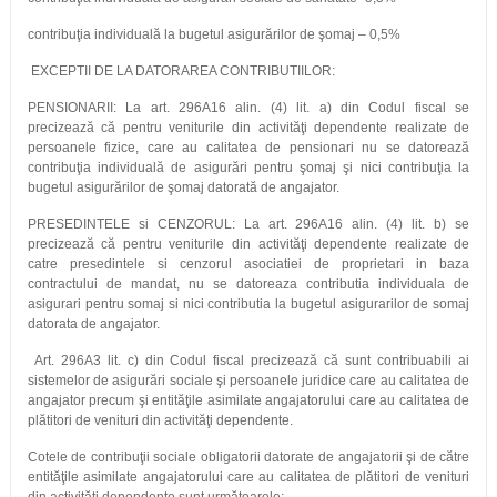
contribuţia individuală la bugetul asigurărilor de şomaj – 0,5%
EXCEPTII DE LA DATORAREA CONTRIBUTIILOR:
PENSIONARII: La art. 296A16 alin. (4) lit. a) din Codul fiscal se
precizează că pentru veniturile din activităţi dependente realizate de
persoanele fizice, care au calitatea de pensionari nu se datorează
contribuţia individuală de asigurări pentru şomaj şi nici contribuţia la
bugetul asigurărilor de şomaj datorată de angajator.
PRESEDINTELE si CENZORUL: La art. 296A16 alin. (4) lit. b) se
precizează că pentru veniturile din activităţi dependente realizate de
catre presedintele si cenzorul asociatiei de proprietari in baza
contractului de mandat, nu se datoreaza contributia individuala de
asigurari pentru somaj si nici contributia la bugetul asigurarilor de somaj
datorata de angajator.
Art. 296A3 lit. c) din Codul fiscal precizează că sunt contribuabili ai
sistemelor de asigurări sociale şi persoanele juridice care au calitatea de
angajator precum şi entităţile asimilate angajatorului care au calitatea de
plătitori de venituri din activităţi dependente.
Cotele de contribuţii sociale obligatorii datorate de angajatorii şi de către
entităţile asimilate angajatorului care au calitatea de plătitori de venituri