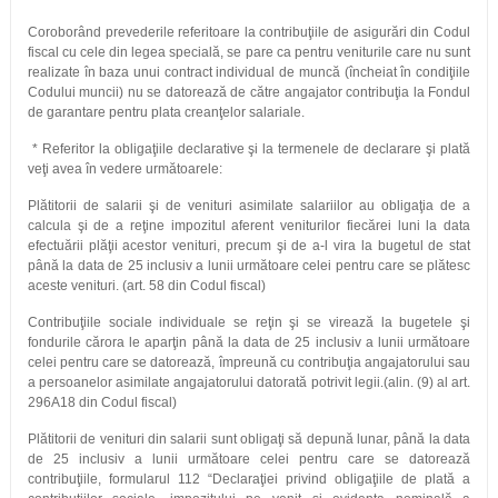
Coroborând prevederile referitoare la contribuţiile de asigurări din Codul
fiscal cu cele din legea specială, se pare ca pentru veniturile care nu sunt
realizate în baza unui contract individual de muncă (încheiat în condiţiile
Codului muncii) nu se datorează de către angajator contribuţia la Fondul
de garantare pentru plata creanţelor salariale.
* Referitor la obligaţiile declarative şi la termenele de declarare şi plată
veţi avea în vedere următoarele:
Plătitorii de salarii şi de venituri asimilate salariilor au obligaţia de a
calcula şi de a reţine impozitul aferent veniturilor fiecărei luni la data
efectuării plăţii acestor venituri, precum şi de a-l vira la bugetul de stat
până la data de 25 inclusiv a lunii următoare celei pentru care se plătesc
aceste venituri. (art. 58 din Codul fiscal)
Contribuţiile sociale individuale se reţin şi se virează la bugetele şi
fondurile cărora le aparţin până la data de 25 inclusiv a lunii următoare
celei pentru care se datorează, împreună cu contribuţia angajatorului sau
a persoanelor asimilate angajatorului datorată potrivit legii.(alin. (9) al art.
296A18 din Codul fiscal)
Plătitorii de venituri din salarii sunt obligaţi să depună lunar, până la data
de 25 inclusiv a lunii următoare celei pentru care se datorează
contribuţiile, formularul 112 “Declaraţiei privind obligaţiile de plată a