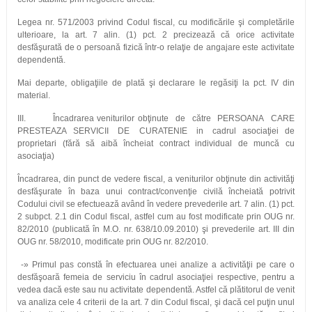
Legea nr. 571/2003 privind Codul fiscal, cu modificările şi completările
ulterioare, la art. 7 alin. (1) pct. 2 precizează că orice activitate
desfăşurată de o persoană fizică într-o relaţie de angajare este activitate
dependentă.
Mai departe, obligaţiile de plată şi declarare le regăsiţi la pct. IV din
material.
III. Încadrarea veniturilor obţinute de către PERSOANA CARE
PRESTEAZA SERVICII DE CURATENIE in cadrul asociaţiei de
proprietari (fără să aibă încheiat contract individual de muncă cu
asociaţia)
Încadrarea, din punct de vedere fiscal, a veniturilor obţinute din activităţi
desfăşurate în baza unui contract/convenţie civilă încheiată potrivit
Codului civil se efectuează având în vedere prevederile art. 7 alin. (1) pct.
2 subpct. 2.1 din Codul fiscal, astfel cum au fost modificate prin OUG nr.
82/2010 (publicată în M.O. nr. 638/10.09.2010) şi prevederile art. III din
OUG nr. 58/2010, modificate prin OUG nr. 82/2010.
-» Primul pas constă în efectuarea unei analize a activităţii pe care o
desfăşoară femeia de serviciu în cadrul asociaţiei respective, pentru a
vedea dacă este sau nu activitate dependentă. Astfel că plătitorul de venit
va analiza cele 4 criterii de la art. 7 din Codul fiscal, şi dacă cel puţin unul