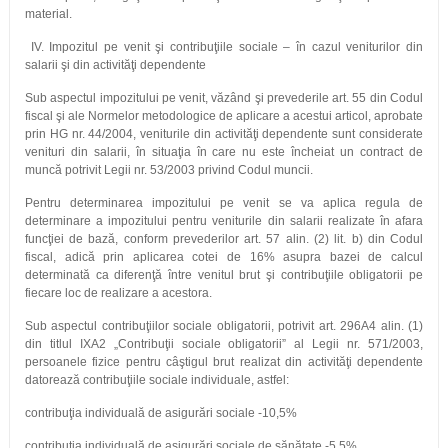
material.
IV. Impozitul pe venit şi contribuţiile sociale – în cazul veniturilor din
salarii şi din activităţi dependente
Sub aspectul impozitului pe venit, văzând şi prevederile art. 55 din Codul
fiscal şi ale Normelor metodologice de aplicare a acestui articol, aprobate
prin HG nr. 44/2004, veniturile din activităţi dependente sunt considerate
venituri din salarii, în situaţia în care nu este încheiat un contract de
muncă potrivit Legii nr. 53/2003 privind Codul muncii.
Pentru determinarea impozitului pe venit se va aplica regula de
determinare a impozitului pentru veniturile din salarii realizate în afara
funcţiei de bază, conform prevederilor art. 57 alin. (2) lit. b) din Codul
fiscal, adică prin aplicarea cotei de 16% asupra bazei de calcul
determinată ca diferenţă între venitul brut şi contribuţiile obligatorii pe
fiecare loc de realizare a acestora.
Sub aspectul contribuţiilor sociale obligatorii, potrivit art. 296A4 alin. (1)
din titlul IXA2 „Contribuţii sociale obligatorii” al Legii nr. 571/2003,
persoanele fizice pentru câştigul brut realizat din activităţi dependente
datorează contribuţiile sociale individuale, astfel:
contribuţia individuală de asigurări sociale -10,5%
contribuţia individuală de asigurări sociale de sănătate -5,5%