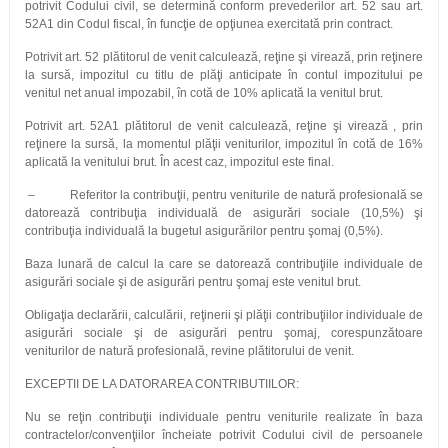
potrivit Codului civil, se determină conform prevederilor art. 52 sau art.
52A1 din Codul fiscal, în funcţie de opţiunea exercitată prin contract.
Potrivit art. 52 plătitorul de venit calculează, reţine şi virează, prin reţinere
la sursă, impozitul cu titlu de plăţi anticipate în contul impozitului pe
venitul net anual impozabil, în cotă de 10% aplicată la venitul brut.
Potrivit art. 52A1 plătitorul de venit calculează, reţine şi virează , prin
reţinere la sursă, la momentul plăţii veniturilor, impozitul în cotă de 16%
aplicată la venitului brut. În acest caz, impozitul este final.
– Referitor la contribuţii, pentru veniturile de natură profesională se
datorează contribuţia individuală de asigurări sociale (10,5%) şi
contribuţia individuală la bugetul asigurărilor pentru şomaj (0,5%).
Baza lunară de calcul la care se datorează contribuţiile individuale de
asigurări sociale şi de asigurări pentru şomaj este venitul brut.
Obligaţia declarării, calculării, reţinerii şi plăţii contribuţiilor individuale de
asigurări sociale şi de asigurări pentru şomaj, corespunzătoare
veniturilor de natură profesională, revine plătitorului de venit.
EXCEPTII DE LA DATORAREA CONTRIBUTIILOR:
Nu se reţin contribuţii individuale pentru veniturile realizate în baza
contractelor/convenţiilor încheiate potrivit Codului civil de persoanele