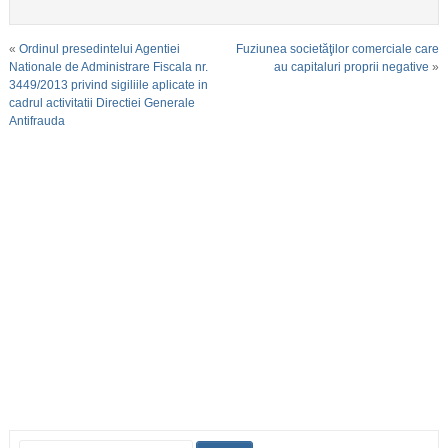
«
Ordinul presedintelui Agentiei
Fuziunea societăţilor comerciale care
Nationale de Administrare Fiscala nr.
au capitaluri proprii negative
»
3449/2013 privind sigiliile aplicate in
cadrul activitatii Directiei Generale
Antifrauda