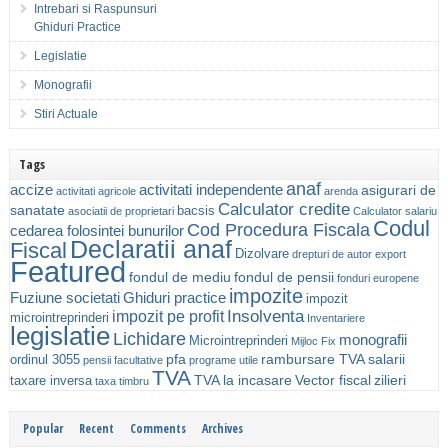
Intrebari si Raspunsuri
Ghiduri Practice
Legislatie
Monografii
Stiri Actuale
Tags
anaf
accize
activitati independente
asigurari de
activitati agricole
arenda
Calculator credite
sanatate
bacsis
asociatii de proprietari
Calculator salariu
Codul
Cod Procedura Fiscala
cedarea folosintei bunurilor
Declaratii anaf
Fiscal
Dizolvare
drepturi de autor
export
Featured
fondul de mediu
fondul de pensii
fonduri europene
impozite
Fuziune societati
Ghiduri practice
impozit
Insolventa
impozit pe profit
microintreprinderi
Inventariere
legislatie
Lichidare
monografii
Microintreprinderi
Mijloc Fix
pfa
rambursare TVA
salarii
ordinul 3055
pensii facultative
programe utile
TVA
TVA la incasare
Vector fiscal
zilieri
taxare inversa
taxa timbru
Popular
Recent
Comments
Archives