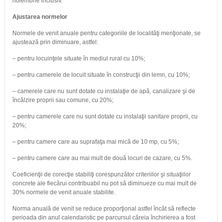
noiembrie inclusiv.
Ajustarea normelor
Normele de venit anuale pentru categoriile de localităţi menţionate, se
ajustează prin diminuare, astfel:
– pentru locuinţele situate în mediul rural cu 10%;
– pentru camerele de locuit situate în construcţii din lemn, cu 10%;
– camerele care nu sunt dotate cu instalaţie de apă, canalizare şi de
încălzire proprii sau comune, cu 20%;
– pentru camerele care nu sunt dotate cu instalaţii sanitare proprii, cu
20%;
– pentru camere care au suprafaţa mai mică de 10 mp, cu 5%;
– pentru camere care au mai mult de două locuri de cazare, cu 5%.
Coeficienţii de corecţie stabiliţi corespunzător criteriilor şi situaţiilor
concrete ale fiecărui contribuabil nu pot să diminueze cu mai mult de
30% normele de venit anuale stabilite.
Norma anuală de venit se reduce proporţional astfel încât să reflecte
perioada din anul calendaristic pe parcursul căreia închirierea a fost