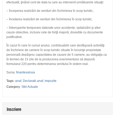
efectuată, ţinând cont de data la care au intervenit următoarele situaţii:
– începerea realizării de venituri din închirierea în scop turistic;
– încetarea realizării de venituri din închirierea în scop turistic;
– întreruperile temporare datorate unor accidente, spitalizării şi altor
cauze obiective, inclusiv cele de forţă majoră, dovedite cu documente
justificative.
În cazul în care în cursul anului, contribuabilii care desfăşoară activităţi
de închiriere de camere în scop turistic situate în locuinţe proprietate
personală depăşesc capacitatea de cazare de 5 camere, au obligaţia ca
în termen de 15 zile de la producerea evenimentului să depună
formularul 220 pentru determinarea venitului în sistem real.
Sursa:
finantevalcea
Tags:
anaf
,
Declaratii anaf
,
impozite
Category
:
Stiri Actuale
Inscriere