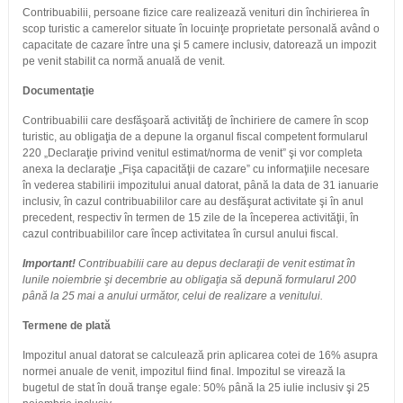
Contribuabilii, persoane fizice care realizează venituri din închirierea în
scop turistic a camerelor situate în locuinţe proprietate personală având o
capacitate de cazare între una şi 5 camere inclusiv, datorează un impozit
pe venit stabilit ca normă anuală de venit.
Documentaţie
Contribuabilii care desfăşoară activităţi de închiriere de camere în scop
turistic, au obligaţia de a depune la organul fiscal competent formularul
220 „Declaraţie privind venitul estimat/norma de venit” şi vor completa
anexa la declaraţie „Fişa capacităţii de cazare” cu informaţiile necesare
în vederea stabilirii impozitului anual datorat, până la data de 31 ianuarie
inclusiv, în cazul contribuabililor care au desfăşurat activitate şi în anul
precedent, respectiv în termen de 15 zile de la începerea activităţii, în
cazul contribuabililor care încep activitatea în cursul anului fiscal.
Important!
Contribuabilii care au depus declaraţii de venit estimat în
lunile noiembrie şi decembrie au obligaţia să depună formularul 200
până la 25 mai a anului următor, celui de realizare a venitului.
Termene de plată
Impozitul anual datorat se calculează prin aplicarea cotei de 16% asupra
normei anuale de venit, impozitul fiind final. Impozitul se virează la
bugetul de stat în două tranşe egale: 50% până la 25 iulie inclusiv şi 25