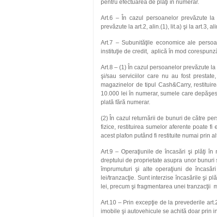
pentru efectuarea de plăţi în numerar.
Art.6 – În cazul persoanelor prevăzute la 
prevăzute la art.2, alin.(1), lit.a) şi la art.3, 
Art.7 – Subunităţile economice ale persoan
instituţie de credit, aplică în mod corespunz
Art.8 – (1) În cazul persoanelor prevăzute la a
şi/sau serviciilor care nu au fost prestat
magazinelor de tipul Cash&Carry, restituirea
10.000 lei în numerar, sumele care depăşesc 
plată fără numerar.
(2) În cazul returnării de bunuri de către per
fizice, restituirea sumelor aferente poate f
acest plafon putând fi restituite numai prin a
Art.9 – Operaţiunile de încasări şi plăţi în
dreptului de proprietate asupra unor bunuri 
împrumuturi şi alte operaţiuni de încasări
lei/tranzacţie. Sunt interzise încasările şi 
lei, precum şi fragmentarea unei tranzacţii m
Art.10 – Prin excepţie de la prevederile art.2
imobile şi autovehicule se achită doar prin 