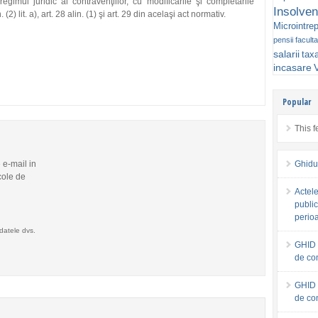
gimul juridic al contravenţiilor, cu modificările şi completările
Insolven
(2) lit. a), art. 28 alin. (1) şi art. 29 din acelaşi act normativ.
Microintrep
pensii faculta
salarii
tax
incasare
V
Popular
This f
e e-mail in
Ghidu
cole de
Actele
public
perio
datele dvs.
GHID 
de co
GHID 
de co