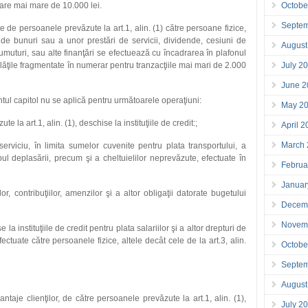
oare mai mare de 10.000 lei.
Octobe
Septe
e de persoanele prevăzute la art.1, alin. (1) către persoane fizice,
 de bunuri sau a unor prestări de servicii, dividende, cesiuni de
August
prumuturi, sau alte finanţări se efectuează cu încadrarea în plafonul
plăţile fragmentate în numerar pentru tranzacţiile mai mari de 2.000
July 2
June 2
tul capitol nu se aplică pentru următoarele operaţiuni:
May 2
 la art.1, alin. (1), deschise la instituţiile de credit:;
April 
March
serviciu, în limita sumelor cuvenite pentru plata transportului, a
pul deplasării, precum şi a cheltuielilor neprevăzute, efectuate în
Februa
Januar
r, contribuţiilor, amenzilor şi a altor obligaţii datorate bugetului
Decem
Novem
la instituţiile de credit pentru plata salariilor şi a altor drepturi de
ectuate către persoanele fizice, altele decât cele de la art.3, alin.
Octobe
Septe
August
ntaje clienţilor, de către persoanele prevăzute la art.1, alin. (1),
July 2