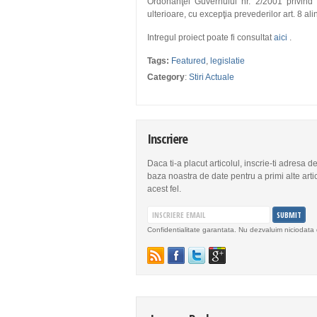
Ordonanţei Guvernului nr. 2/2001 privind re
ulterioare, cu excepţia prevederilor art. 8 alin. 
Intregul proiect poate fi consultat
aici
.
Tags:
Featured
,
legislatie
Category
:
Stiri Actuale
Inscriere
Daca ti-a placut articolul, inscrie-ti adresa d
baza noastra de date pentru a primi alte arti
acest fel.
Confidentialitate garantata. Nu dezvaluim niciodata 