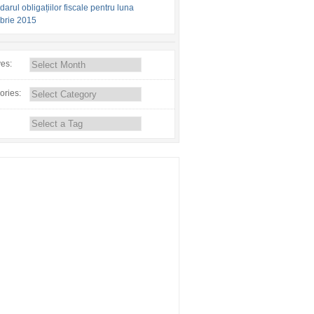
arul obligațiilor fiscale pentru luna
brie 2015
ves:
ories: