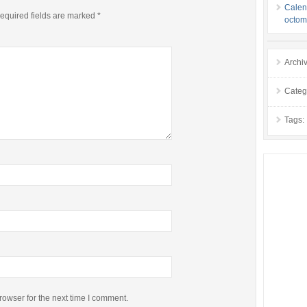
Calend
equired fields are marked
*
octom
Archi
Categ
Tags:
rowser for the next time I comment.