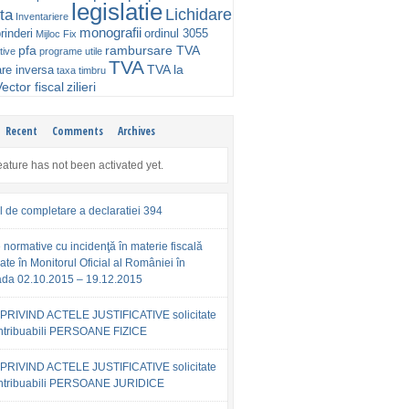
legislatie
Lichidare
ta
Inventariere
monografii
rinderi
ordinul 3055
Mijloc Fix
pfa
rambursare TVA
tive
programe utile
TVA
TVA la
are inversa
taxa timbru
ector fiscal
zilieri
Recent
Comments
Archives
eature has not been activated yet.
l de completare a declaratiei 394
 normative cu incidenţă în materie fiscală
ate în Monitorul Oficial al României în
ada 02.10.2015 – 19.12.2015
PRIVIND ACTELE JUSTIFICATIVE solicitate
ntribuabili PERSOANE FIZICE
PRIVIND ACTELE JUSTIFICATIVE solicitate
ntribuabili PERSOANE JURIDICE