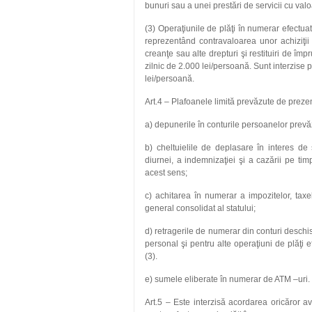
bunuri sau a unei prestări de servicii cu val
(3) Operaţiunile de plăţi în numerar efectuat
reprezentând contravaloarea unor achiziţii
creanţe sau alte drepturi şi restituiri de îm
zilnic de 2.000 lei/persoană. Sunt interzise 
lei/persoană.
Art.4 – Plafoanele limită prevăzute de prezen
a) depunerile în conturile persoanelor prevăzute
b) cheltuielile de deplasare în interes de 
diurnei, a indemnizaţiei şi a cazării pe tim
acest sens;
c) achitarea în numerar a impozitelor, taxelo
general consolidat al statului;
d) retragerile de numerar din conturi deschise 
personal şi pentru alte operaţiuni de plăţi ef
(3).
e) sumele eliberate în numerar de ATM –uri.
Art.5 – Este interzisă acordarea oricăror ava