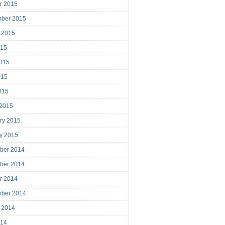
r 2015
mber 2015
 2015
015
015
015
2015
 2015
ry 2015
y 2015
ber 2014
ber 2014
r 2014
mber 2014
 2014
014