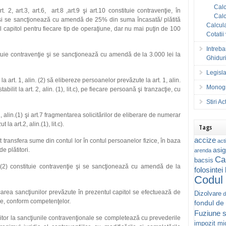
Calc
 2, art.3, art.6, art.8 ,art.9 şi art.10 constituie contravenţie, în
Calc
e, şi se sancţionează cu amendă de 25% din suma încasată/ plătită
Calcula
l capitol pentru fiecare tip de operaţiune, dar nu mai puţin de 100
Cotatii
Intreba
ituie contravenţie şi se sancţionează cu amendă de la 3.000 lei la
Ghiduri
Legisla
 la art. 1, alin. (2) să elibereze persoanelor prevăzute la art. 1, alin.
Monogr
bilit la art. 2, alin. (1), lit.c), pe fiecare persoană şi tranzacţie, cu
Stiri A
.1, alin.(1) şi art.7 fragmentarea solicitărilor de eliberare de numerar
a art.2, alin.(1), lit.c).
Tags
accize
t transfera sume din contul lor în contul persoanelor fizice, în baza
acti
asig
e plătitori.
arenda
Ca
bacsis
i (2) constituie contravenţie şi se sancţionează cu amendă de la
folosintei
Codul 
icarea sancţiunilor prevăzute în prezentul capitol se efectuează de
Dizolvare
d
ce, conform competenţelor.
fondul de
Fuziune s
feritor la sancţiunile contravenţionale se completează cu prevederile
impozit mic