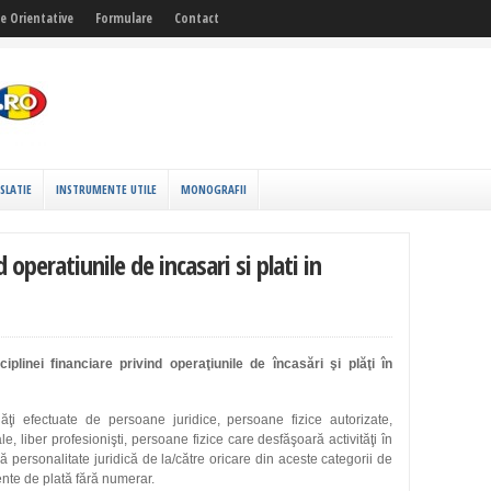
fe Orientative
Formulare
Contact
ISLATIE
INSTRUMENTE UTILE
MONOGRAFII
operatiunile de incasari si plati in
iplinei financiare privind operaţiunile de încasări şi plăţi în
lăţi efectuate de persoane juridice, persoane fizice autorizate,
ale, liber profesionişti, persoane fizice care desfăşoară activităţi în
ră personalitate juridică de la/către oricare din aceste categorii de
nte de plată fără numerar.