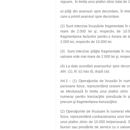
vigoare, în limita unui plafon zilnic total de 1
e) plăţi din avansuri spre decontare, în lim
care a primit avansuri spre decontare.
(2) Sunt interzise încasările fragmentate în
mare de 2.000 lei şi, respectiv, de 10.
fragmentarea facturilor pentru o livrare de 
2.000 lei, respectiv de 10.000 lei.
(3) Sunt interzise plăţile fragmentate în num
valoare este mai mare de 2.000 lei şi, respe
(4) La data acordării avansurilor spre decont
alin. (1), lit. (c) sau d), după caz.
Art.3 – (1) Operaţiunile de încasări în num
persoane fizice, reprezentând cesiuni de cr
se efectuează în limita unui plafon zilnic
numerar pentru tranzacţiile prevăzute în 
precum şi fragmentarea tranzacţiilor.
(2) Operaţiunile de încasare în numerar efe
fizice, reprezentând contravaloarea unor livră
unui plafon zilnic de 10.000 lei/persoană. S
bunuri sau prestările de servicii cu o valo