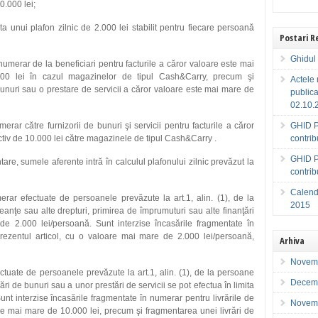
0.000 lei;
ita unui plafon zilnic de 2.000 lei stabilit pentru fiecare persoană
Postari 
Ghidul 
 numerar de la beneficiari pentru facturile a căror valoare este mai
000 lei în cazul magazinelor de tipul Cash&Carry, precum şi
Actele 
bunuri sau o prestare de servicii a căror valoare este mai mare de
publica
02.10.
erar către furnizorii de bunuri şi servicii pentru facturile a căror
GHID P
ctiv de 10.000 lei către magazinele de tipul Cash&Carry .
contri
GHID P
are, sumele aferente intră în calculul plafonului zilnic prevăzut la
contri
Calenda
erar efectuate de persoanele prevăzute la art.1, alin. (1), de la
2015
eanţe sau alte drepturi, primirea de împrumuturi
sau alte finanţări
 de 2.000 lei/persoană. Sunt interzise încasările fragmentate în
prezentul articol, cu o valoare mai mare de 2.000 lei/persoană,
Arhiva
Novem
ctuate de persoanele prevăzute la art.1, alin. (1), de la persoane
Decem
ri de bunuri sau a unor prestări de servicii se pot efectua în limita
unt interzise încasările fragmentate în numerar pentru livrările de
Novem
are mai mare de 10.000 lei, precum şi fragmentarea unei livrări de