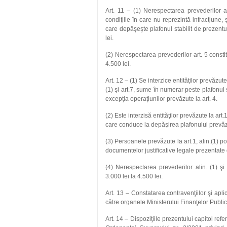
Art. 11 – (1) Nerespectarea prevederilor art.
condiţiile în care nu reprezintă infracţiun
care depăşeşte plafonul stabilit de prezentu
lei.
(2) Nerespectarea prevederilor art. 5 const
4.500 lei.
Art. 12 – (1)
Se interzice entităţilor prevăzute
(1) şi art.7, sume în numerar peste plafonul sta
excepţia operaţiunilor prevăzute la art. 4.
(2) Este interzisă entităţilor prevăzute la art
care conduce la depăşirea plafonului prevăzut l
(3) Persoanele prevăzute la art.1, alin.(1) po
documentelor justificative legale prezentate d
(4) Nerespectarea prevederilor alin. (1) ş
3.000 lei la 4.500 lei.
Art. 13 – Constatarea contravenţiilor şi apl
către organele Ministerului Finanţelor Publi
Art. 14 – Dispoziţiile prezentului capitol re