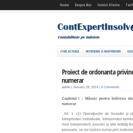
Home
Despre Noi
Servicii Oferite
Tari
STIRI ACTUALE
INTREBARI SI RASPUNSURI
LEG
Proiect de ordonanta privind 
numerar
admin
|
January 28, 2014
|
0 Comments
Capitolul I – Măsuri pentru întărirea disc
numerar
Art. 1 -(1) Operaţiunile de încasări şi p
întreprinderi individuale, întreprinderi famili
mod independent, asocieri şi alte entităţi fa
persoane, se vor realiza numai prin instrume