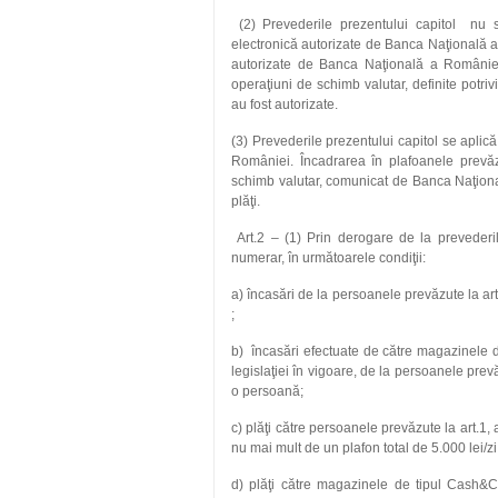
(2) Prevederile prezentului capitol nu se 
electronică autorizate de Banca Naţională a R
autorizate de Banca Naţională a României, 
operaţiuni de schimb valutar, definite potrivi
au fost autorizate.
(3) Prevederile prezentului capitol se aplică 
României. Încadrarea în plafoanele prevăz
schimb valutar, comunicat de Banca Naţional
plăţi.
Art.2 – (1) Prin derogare de la prevederile 
numerar, în următoarele condiţii:
a) încasări de la persoanele prevăzute la art.
;
b) încasări efectuate de către magazinele 
legislaţiei în vigoare, de la persoanele prevăz
o persoană;
c) plăţi către persoanele prevăzute la art.1, a
nu mai mult de un plafon total de 5.000 lei/zi 
d) plăţi către magazinele de tipul Cash&Ca