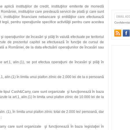
aplică instituţiilor de credit, instituţiilor emitente de monedă
omâniei, instituţiilor care prestează servicii de plată şi care sunt
instituţiilor financiare nebancare şi entităţilor care efectuează
t legii, pentru operaţiunile specifice activităţii pentru care acestea
Confidentia
şi operaţiunilor de încasări şi plăţi în valută efectuate pe teritoriul
ute de prezentul capitol se efectuează în funcţie de cursul de
ă a României, de la data efectuării operaţiunilor de încasări sau
art.1, alin.(1), se pot efectua operaţiuni de încasări şi plăţi în
1, alin.(1) în limita unui plafon zilnic de 2.000 lei de la o persoană
de tipul Cash&Carry, care sunt organizate şi funcţionează în baza
ute la art.1, alin.(1) în limita unui plafon zilnic de 10.000 lei de la
lin. (1), în limita unui plafon zilnic total de 2.000 lei/ persoană, dar
;
rry care sunt organizate şi funcţionează în baza legislaţiei în