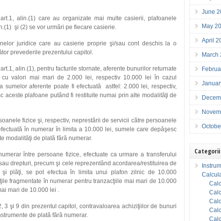
June 2
art.1, alin.(1) care au organizate mai multe casierii, plafoanele
May 2
alin.(1) şi (2) se vor urmări pe fiecare casierie.
April 
elor juridice care au casierie proprie şi/sau cont deschis la o
ător prevederile prezentului capitol.
March
rt.1, alin.(1), pentru facturile stornate, aferente bunurilor returnate
Februa
e, cu valori mai mari de 2.000 lei, respectiv 10.000 lei în cazul
Januar
 sumelor aferente poate fi efectuată astfel: 2.000 lei, respectiv,
aceste plafoane putând fi restituite numai prin alte modalităţi de
Decem
Novem
soanele fizice şi, respectiv, neprestării de servicii către persoanele
Octobe
i efectuată în numerar în limita a 10.000 lei, sumele care depăşesc
lte modalităţi de plată fără numerar.
Categorii
 numerar între persoane fizice, efectuate ca urmare a transferului
sau drepturi, precum şi cele reprezentând acordarea/restituirea de
Instrum
 şi plăţi, se pot efectua în limita unui plafon zilnic de 10.000
Calcula
plăţile fragmentate în numerar pentru tranzacţiile mai mari de 10.000
Calc
ai mari de 10.000 lei .
Calc
Calc
, 3 şi 9 din prezentul capitol, contravaloarea achiziţiilor de bunuri
Calc
instrumente de plată fără numerar.
Calc