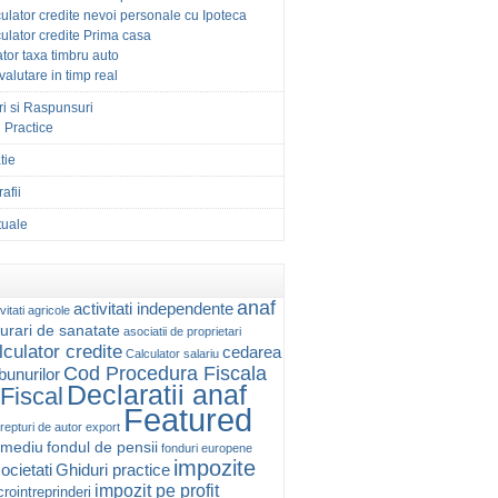
ulator credite nevoi personale cu Ipoteca
ulator credite Prima casa
tor taxa timbru auto
 valutare in timp real
ri si Raspunsuri
 Practice
tie
afii
ctuale
anaf
activitati independente
vitati agricole
urari de sanatate
asociatii de proprietari
lculator credite
cedarea
Calculator salariu
Cod Procedura Fiscala
 bunurilor
Declaratii anaf
Fiscal
Featured
repturi de autor
export
 mediu
fondul de pensii
fonduri europene
impozite
ocietati
Ghiduri practice
impozit pe profit
rointreprinderi