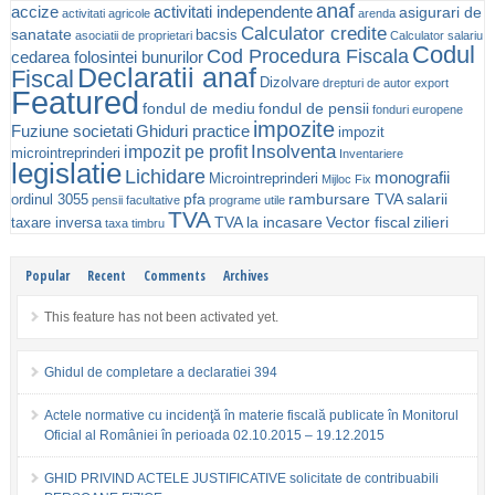
anaf
accize
activitati independente
asigurari de
activitati agricole
arenda
Calculator credite
sanatate
bacsis
asociatii de proprietari
Calculator salariu
Codul
Cod Procedura Fiscala
cedarea folosintei bunurilor
Declaratii anaf
Fiscal
Dizolvare
drepturi de autor
export
Featured
fondul de mediu
fondul de pensii
fonduri europene
impozite
Fuziune societati
Ghiduri practice
impozit
Insolventa
impozit pe profit
microintreprinderi
Inventariere
legislatie
Lichidare
monografii
Microintreprinderi
Mijloc Fix
pfa
rambursare TVA
salarii
ordinul 3055
pensii facultative
programe utile
TVA
TVA la incasare
Vector fiscal
zilieri
taxare inversa
taxa timbru
Popular
Recent
Comments
Archives
This feature has not been activated yet.
Ghidul de completare a declaratiei 394
Actele normative cu incidenţă în materie fiscală publicate în Monitorul
Oficial al României în perioada 02.10.2015 – 19.12.2015
GHID PRIVIND ACTELE JUSTIFICATIVE solicitate de contribuabili