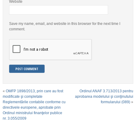
Website
Save my name, email, and website in this browser for the next time I
comment.
«
OMFP 1898/2013, prin care au fost
Ordinul ANAF 3.713/2013 pentru
modificate şi completate
aprobarea modelului şi conţinutului
Reglementările contabile conforme cu
formularului (089)
»
directivele europene, aprobate prin
Ordinul ministrului finanţelor publice
nr. 3.055/2009