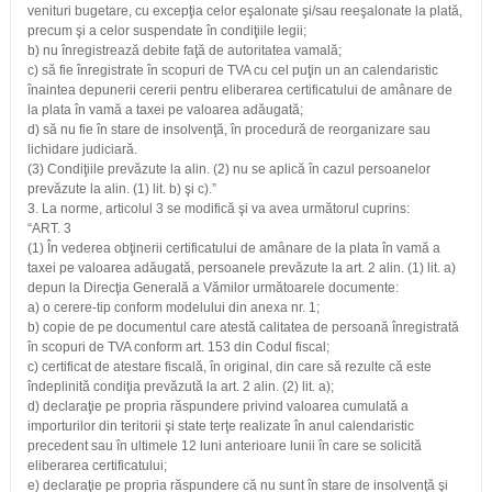
venituri bugetare, cu excepţia celor eşalonate şi/sau reeşalonate la plată,
precum şi a celor suspendate în condiţiile legii;
b) nu înregistrează debite faţă de autoritatea vamală;
c) să fie înregistrate în scopuri de TVA cu cel puţin un an calendaristic
înaintea depunerii cererii pentru eliberarea certificatului de amânare de
la plata în vamă a taxei pe valoarea adăugată;
d) să nu fie în stare de insolvenţă, în procedură de reorganizare sau
lichidare judiciară.
(3) Condiţiile prevăzute la alin. (2) nu se aplică în cazul persoanelor
prevăzute la alin. (1) lit. b) şi c).”
3. La norme, articolul 3 se modifică şi va avea următorul cuprins:
“ART. 3
(1) În vederea obţinerii certificatului de amânare de la plata în vamă a
taxei pe valoarea adăugată, persoanele prevăzute la art. 2 alin. (1) lit. a)
depun la Direcţia Generală a Vămilor următoarele documente:
a) o cerere-tip conform modelului din anexa nr. 1;
b) copie de pe documentul care atestă calitatea de persoană înregistrată
în scopuri de TVA conform art. 153 din Codul fiscal;
c) certificat de atestare fiscală, în original, din care să rezulte că este
îndeplinită condiţia prevăzută la art. 2 alin. (2) lit. a);
d) declaraţie pe propria răspundere privind valoarea cumulată a
importurilor din teritorii şi state terţe realizate în anul calendaristic
precedent sau în ultimele 12 luni anterioare lunii în care se solicită
eliberarea certificatului;
e) declaraţie pe propria răspundere că nu sunt în stare de insolvenţă şi