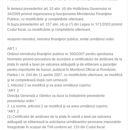
În temeiul prevederilor art. 10 alin. (4) din Hotărârea Guvernului nr.
34/2009 privind organizarea şi funcţionarea Ministerului Finanţelor
Publice, cu modificările şi completările ulterioare,
în baza prevederilor art. 157 alin. (4) şi (7) din Legea nr. 571/2003 privind
Codul fiscal, cu modificările şi completările ulterioare,
viceprim-ministrul, ministrul finanţelor publice, emite următorul ordin:
ART. I
Ordinul ministrului finanţelor publice nr. 500/2007 pentru aprobarea
Normelor privind procedura de acordare a certificatului de amânare de la
plata în vamă a taxei pe valoarea adăugată şi de eliberare a garanţiei
pentru importurile de bunuri, publicat în Monitorul Oficial al României,
Partea I, nr. 244 din 11 aprilie 2007, cu modificările ulterioare, se modifică
şi se completează după cum urmează:
1. Articolul 2 se modifică şi va avea următorul cuprins:
“ART. 2
Direcţia Generală a Vămilor va duce la îndeplinire prevederile
prezentului ordin.”
2. La norme, articolul 2 se modifică şi va avea următorul cuprins:
“ART. 2
(1) Certificatul de amânare de la plata în vamă a taxei pe valoarea
adăugată se eliberează la solicitarea următoarelor persoane impozabile
înregistrate în scopuri de TVA conform art. 153 din Codul fiscal: