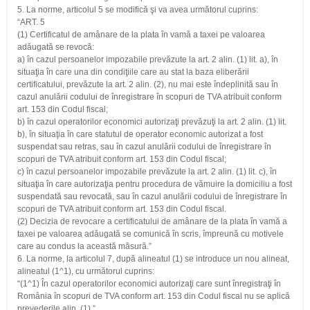
5. La norme, articolul 5 se modifică şi va avea următorul cuprins:
“ART. 5
(1) Certificatul de amânare de la plata în vamă a taxei pe valoarea
adăugată se revocă:
a) în cazul persoanelor impozabile prevăzute la art. 2 alin. (1) lit. a), în
situaţia în care una din condiţiile care au stat la baza eliberării
certificatului, prevăzute la art. 2 alin. (2), nu mai este îndeplinită sau în
cazul anulării codului de înregistrare în scopuri de TVA atribuit conform
art. 153 din Codul fiscal;
b) în cazul operatorilor economici autorizaţi prevăzuţi la art. 2 alin. (1) lit.
b), în situaţia în care statutul de operator economic autorizat a fost
suspendat sau retras, sau în cazul anulării codului de înregistrare în
scopuri de TVA atribuit conform art. 153 din Codul fiscal;
c) în cazul persoanelor impozabile prevăzute la art. 2 alin. (1) lit. c), în
situaţia în care autorizaţia pentru procedura de vămuire la domiciliu a fost
suspendată sau revocată, sau în cazul anulării codului de înregistrare în
scopuri de TVA atribuit conform art. 153 din Codul fiscal.
(2) Decizia de revocare a certificatului de amânare de la plata în vamă a
taxei pe valoarea adăugată se comunică în scris, împreună cu motivele
care au condus la această măsură.”
6. La norme, la articolul 7, după alineatul (1) se introduce un nou alineat,
alineatul (1^1), cu următorul cuprins:
“(1^1) În cazul operatorilor economici autorizaţi care sunt înregistraţi în
România în scopuri de TVA conform art. 153 din Codul fiscal nu se aplică
prevederile alin. (1).”