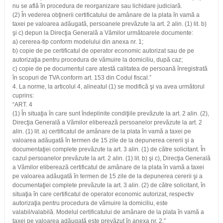
nu se află în procedura de reorganizare sau lichidare judiciară.
(2) În vederea obţinerii certificatului de amânare de la plata în vamă a
taxei pe valoarea adăugată, persoanele prevăzute la art. 2 alin. (1) lit. b)
şi c) depun la Direcţia Generală a Vămilor următoarele documente:
a) cererea-tip conform modelului din anexa nr. 1;
b) copie de pe certificatul de operator economic autorizat sau de pe
autorizaţia pentru procedura de vămuire la domiciliu, după caz;
c) copie de pe documentul care atestă calitatea de persoană înregistrată
în scopuri de TVA conform art. 153 din Codul fiscal.”
4. La norme, la articolul 4, alineatul (1) se modifică şi va avea următorul
cuprins:
“ART. 4
(1) În situaţia în care sunt îndeplinite condiţiile prevăzute la art. 2 alin. (2),
Direcţia Generală a Vămilor eliberează persoanelor prevăzute la art. 2
alin. (1) lit. a) certificatul de amânare de la plata în vamă a taxei pe
valoarea adăugată în termen de 15 zile de la depunerea cererii şi a
documentaţiei complete prevăzute la art. 3 alin. (1) de către solicitant. În
cazul persoanelor prevăzute la art. 2 alin. (1) lit. b) şi c), Direcţia Generală
a Vămilor eliberează certificatul de amânare de la plata în vamă a taxei
pe valoarea adăugată în termen de 15 zile de la depunerea cererii şi a
documentaţiei complete prevăzute la art. 3 alin. (2) de către solicitant, în
situaţia în care certificatul de operator economic autorizat, respectiv
autorizaţia pentru procedura de vămuire la domiciliu, este
valabil/valabilă. Modelul certificatului de amânare de la plata în vamă a
taxei pe valoarea adăugată este prevăzut în anexa nr. 2.”