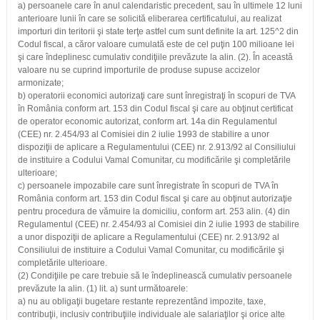
a) persoanele care în anul calendaristic precedent, sau în ultimele 12 luni
anterioare lunii în care se solicită eliberarea certificatului, au realizat
importuri din teritorii şi state terţe astfel cum sunt definite la art. 125^2 din
Codul fiscal, a căror valoare cumulată este de cel puţin 100 milioane lei
şi care îndeplinesc cumulativ condiţiile prevăzute la alin. (2). În această
valoare nu se cuprind importurile de produse supuse accizelor
armonizate;
b) operatorii economici autorizaţi care sunt înregistraţi în scopuri de TVA
în România conform art. 153 din Codul fiscal şi care au obţinut certificat
de operator economic autorizat, conform art. 14a din Regulamentul
(CEE) nr. 2.454/93 al Comisiei din 2 iulie 1993 de stabilire a unor
dispoziţii de aplicare a Regulamentului (CEE) nr. 2.913/92 al Consiliului
de instituire a Codului Vamal Comunitar, cu modificările şi completările
ulterioare;
c) persoanele impozabile care sunt înregistrate în scopuri de TVA în
România conform art. 153 din Codul fiscal şi care au obţinut autorizaţie
pentru procedura de vămuire la domiciliu, conform art. 253 alin. (4) din
Regulamentul (CEE) nr. 2.454/93 al Comisiei din 2 iulie 1993 de stabilire
a unor dispoziţii de aplicare a Regulamentului (CEE) nr. 2.913/92 al
Consiliului de instituire a Codului Vamal Comunitar, cu modificările şi
completările ulterioare.
(2) Condiţiile pe care trebuie să le îndeplinească cumulativ persoanele
prevăzute la alin. (1) lit. a) sunt următoarele:
a) nu au obligaţii bugetare restante reprezentând impozite, taxe,
contribuţii, inclusiv contribuţiile individuale ale salariaţilor şi orice alte