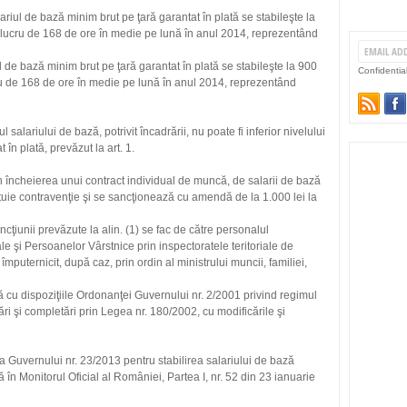
riul de bază minim brut pe ţară garantat în plată se stabileşte la
 lucru de 168 de ore în medie pe lună în anul 2014, reprezentând
l de bază minim brut pe ţară garantat în plată se stabileşte la 900
Confidentia
ru de 168 de ore în medie pe lună în anul 2014, reprezentând
 salariului de bază, potrivit încadrării, nu poate fi inferior nivelului
în plată, prevăzut la art. 1.
in încheierea unui contract individual de muncă, de salarii de bază
tituie contravenţie şi se sancţionează cu amendă de la 1.000 lei la
cţiunii prevăzute la alin. (1) se fac de către personalul
ale şi Persoanelor Vârstnice prin inspectoratele teritoriale de
mputernicit, după caz, prin ordin al ministrului muncii, familiei,
ză cu dispoziţiile Ordonanţei Guvernului nr. 2/2001 privind regimul
cări şi completări prin Legea nr. 180/2002, cu modificările şi
rea Guvernului nr. 23/2013 pentru stabilirea salariului de bază
ă în Monitorul Oficial al României, Partea I, nr. 52 din 23 ianuarie