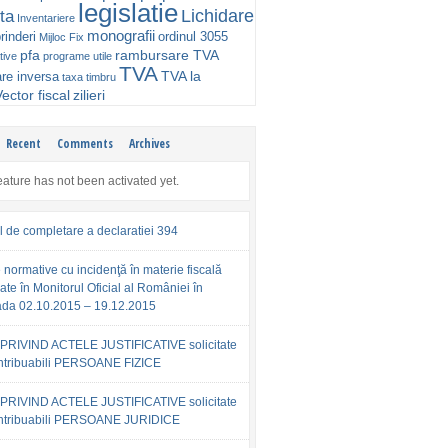
legislatie
Lichidare
ta
Inventariere
monografii
rinderi
ordinul 3055
Mijloc Fix
pfa
rambursare TVA
tive
programe utile
TVA
TVA la
are inversa
taxa timbru
ector fiscal
zilieri
Recent
Comments
Archives
eature has not been activated yet.
l de completare a declaratiei 394
 normative cu incidenţă în materie fiscală
ate în Monitorul Oficial al României în
ada 02.10.2015 – 19.12.2015
PRIVIND ACTELE JUSTIFICATIVE solicitate
ntribuabili PERSOANE FIZICE
PRIVIND ACTELE JUSTIFICATIVE solicitate
ntribuabili PERSOANE JURIDICE