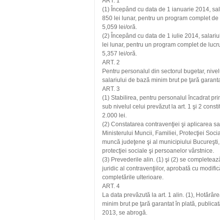
ART. 1
(1) Începând cu data de 1 ianuarie 2014, sala
850 lei lunar, pentru un program complet de
5,059 lei/oră.
(2) Începând cu data de 1 iulie 2014, salariu
lei lunar, pentru un program complet de luc
5,357 lei/oră.
ART. 2
Pentru personalul din sectorul bugetar, nivelul
salariului de bază minim brut pe ţară garantat 
ART. 3
(1) Stabilirea, pentru personalul încadrat pr
sub nivelul celui prevăzut la art. 1 şi 2 cons
2.000 lei.
(2) Constatarea contravenţiei şi aplicarea san
Ministerului Muncii, Familiei, Protecţiei Soci
muncă judeţene şi al municipiului Bucureşti, î
protecţiei sociale şi persoanelor vârstnice.
(3) Prevederile alin. (1) şi (2) se completea
juridic al contravenţiilor, aprobată cu modifi
completările ulterioare.
ART. 4
La data prevăzută la art. 1 alin. (1), Hotărâ
minim brut pe ţară garantat în plată, publicat
2013, se abrogă.