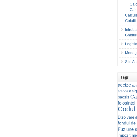
Calc
Calc
Calcula
Cotatii
Intreba
Ghiduri
Legisla
Monogr
Stiri A
Tags
accize
acti
asig
arenda
Ca
bacsis
folosintei
Codul 
Dizolvare
d
fondul de
Fuziune s
impozit mic