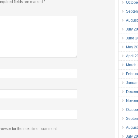
equired fields are marked
*
Octobe
Septe
August
July 2
June 2
May 2
April 
March
Februa
Januar
Decem
Novem
Octobe
Septe
August
rowser for the next time I comment.
July 2