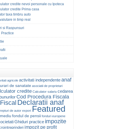
ulator credite nevoi personale cu Ipoteca
ulator credite Prima casa
tor taxa timbru auto
 valutare in timp real
ri si Raspunsuri
 Practice
tie
afii
ctuale
anaf
activitati independente
vitati agricole
urari de sanatate
asociatii de proprietari
lculator credite
cedarea
Calculator salariu
Cod Procedura Fiscala
 bunurilor
Declaratii anaf
Fiscal
Featured
repturi de autor
export
 mediu
fondul de pensii
fonduri europene
impozite
ocietati
Ghiduri practice
impozit pe profit
rointreprinderi