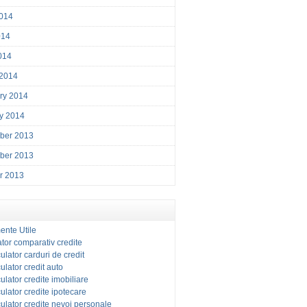
014
014
2014
 2014
ry 2014
y 2014
ber 2013
ber 2013
r 2013
ente Utile
tor comparativ credite
ulator carduri de credit
ulator credit auto
ulator credite imobiliare
ulator credite ipotecare
ulator credite nevoi personale