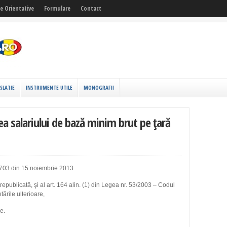
fe Orientative
Formulare
Contact
ISLATIE
INSTRUMENTE UTILE
MONOGRAFII
ea salariului de bază minim brut pe ţară
3 din 15 noiembrie 2013
republicată, şi al art. 164 alin. (1) din Legea nr. 53/2003 – Codul
tările ulterioare,
e.