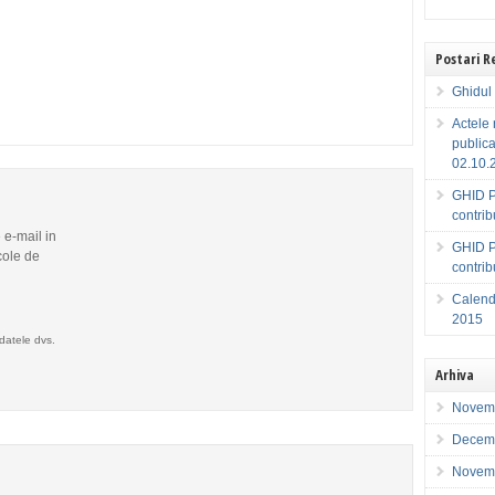
Postari 
Ghidul 
Actele 
publica
02.10.
GHID P
contri
e e-mail in
GHID P
cole de
contri
Calenda
2015
datele dvs.
Arhiva
Novem
Decem
Novem