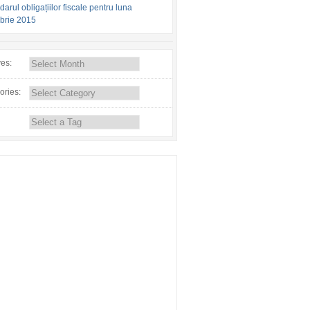
arul obligațiilor fiscale pentru luna
brie 2015
ves:
ories: