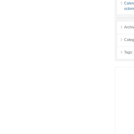
Calend
octom
Archi
Categ
Tags: