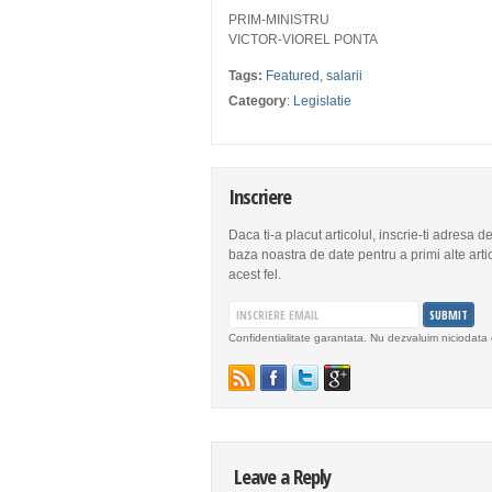
PRIM-MINISTRU
VICTOR-VIOREL PONTA
Tags:
Featured
,
salarii
Category
:
Legislatie
Inscriere
Daca ti-a placut articolul, inscrie-ti adresa d
baza noastra de date pentru a primi alte arti
acest fel.
Confidentialitate garantata. Nu dezvaluim niciodata 
Leave a Reply