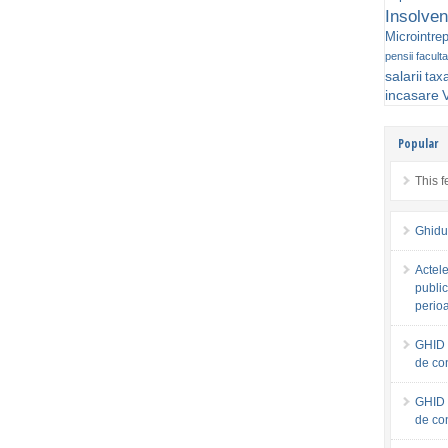
Insolven
Microintrep
pensii faculta
salarii
tax
incasare
V
Popular
This f
Ghidu
Actele
public
perio
GHID 
de co
GHID 
de co