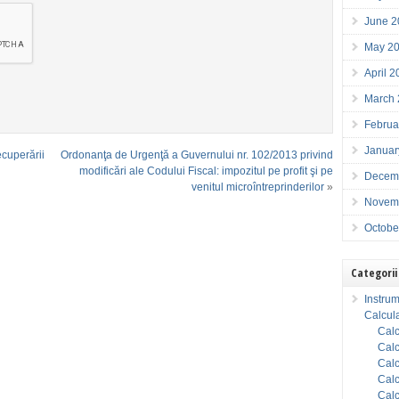
June 2
May 2
April 
March
Februa
Januar
ecuperării
Ordonanţa de Urgenţă a Guvernului nr. 102/2013 privind
modificări ale Codului Fiscal: impozitul pe profit şi pe
Decem
venitul microîntreprinderilor
»
Novem
Octobe
Categorii
Instrum
Calcula
Calc
Calc
Calc
Calc
Calc