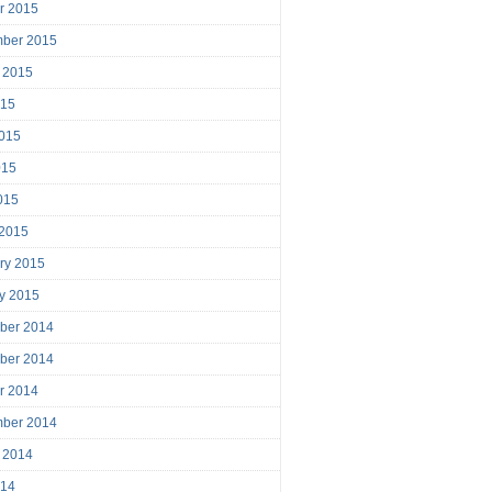
r 2015
mber 2015
 2015
015
015
015
2015
 2015
ry 2015
y 2015
ber 2014
ber 2014
r 2014
mber 2014
 2014
014