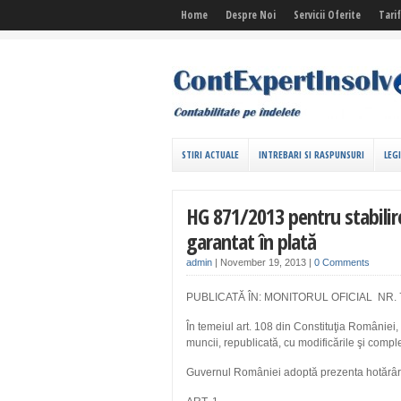
Home
Despre Noi
Servicii Oferite
Tari
STIRI ACTUALE
INTREBARI SI RASPUNSURI
LEG
HG 871/2013 pentru stabilir
garantat în plată
admin
|
November 19, 2013
|
0 Comments
PUBLICATĂ ÎN: MONITORUL OFICIAL NR. 70
În temeiul art. 108 din Constituţia României, 
muncii, republicată, cu modificările şi comple
Guvernul României adoptă prezenta hotărâr