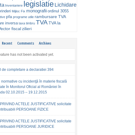
legislatie
Lichidare
ta
Inventariere
monografii
rinderi
ordinul 3055
Mijloc Fix
pfa
rambursare TVA
tive
programe utile
TVA
TVA la
are inversa
taxa timbru
ector fiscal
zilieri
Recent
Comments
Archives
eature has not been activated yet.
l de completare a declaratiei 394
 normative cu incidenţă în materie fiscală
ate în Monitorul Oficial al României în
ada 02.10.2015 – 19.12.2015
PRIVIND ACTELE JUSTIFICATIVE solicitate
ntribuabili PERSOANE FIZICE
PRIVIND ACTELE JUSTIFICATIVE solicitate
ntribuabili PERSOANE JURIDICE