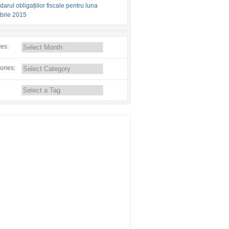
arul obligațiilor fiscale pentru luna
brie 2015
ves:
ories: