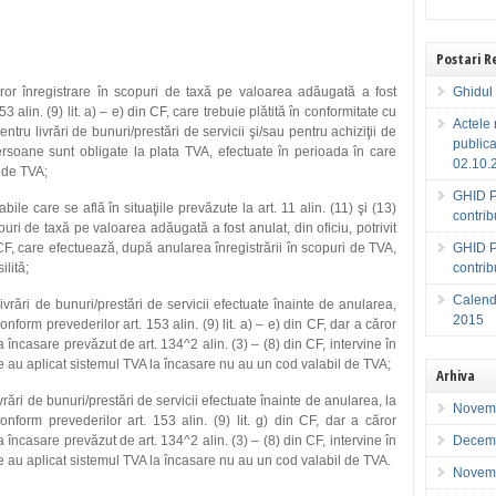
Postari 
ror înregistrare în scopuri de taxă pe valoarea adăugată a fost
Ghidul 
153 alin. (9) lit. a) – e) din CF, care trebuie plătită în conformitate cu
Actele 
entru livrări de bunuri/prestări de servicii şi/sau pentru achiziţii de
publica
ersoane sunt obligate la plata TVA, efectuate în perioada în care
02.10.
 de TVA;
GHID P
le care se află în situaţiile prevăzute la art. 11 alin. (11) şi (13)
contri
puri de taxă pe valoarea adăugată a fost anulat, din oficiu, potrivit
in CF, care efectuează, după anularea înregistrării în scopuri de TVA,
GHID P
ilită;
contri
Calenda
livrări de bunuri/prestări de servicii efectuate înainte de anularea,
2015
conform prevederilor art. 153 alin. (9) lit. a) – e) din CF, dar a căror
la încasare prevăzut de art. 134^2 alin. (3) – (8) din CF, intervine în
 au aplicat sistemul TVA la încasare nu au un cod valabil de TVA;
Arhiva
ivrări de bunuri/prestări de servicii efectuate înainte de anularea, la
Novem
onform prevederilor art. 153 alin. (9) lit. g) din CF, dar a căror
la încasare prevăzut de art. 134^2 alin. (3) – (8) din CF, intervine în
Decem
 au aplicat sistemul TVA la încasare nu au un cod valabil de TVA.
Novem