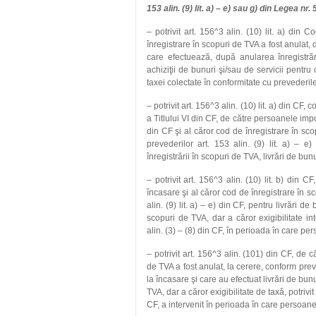
153 alin. (9) lit. a) – e) sau g) din Legea n
– potrivit art. 156^3 alin. (10) lit. a) din
înregistrare în scopuri de TVA a fost anulat, di
care efectuează, după anularea înregistrări
achiziţii de bunuri şi/sau de servicii pentru 
taxei colectate în conformitate cu prevederile 
– potrivit art. 156^3 alin. (10) lit. a) din C
a Titlului VI din CF, de către persoanele impoz
din CF şi al căror cod de înregistrare în sco
prevederilor art. 153 alin. (9) lit. a) – 
înregistrării în scopuri de TVA, livrări de bun
– potrivit art. 156^3 alin. (10) lit. b) din
încasare şi al căror cod de înregistrare în sc
alin. (9) lit. a) – e) din CF, pentru livrări de
scopuri de TVA, dar a căror exigibilitate in
alin. (3) – (8) din CF, în perioada în care p
– potrivit art. 156^3 alin. (101) din CF, de
de TVA a fost anulat, la cerere, conform preve
la încasare şi care au efectuat livrări de bunu
TVA, dar a căror exigibilitate de taxă, potrivi
CF, a intervenit în perioada în care persoan