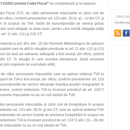
r. 571/2003 privind Codul Fiscal”
se completează şi se depune:
 Codul Fiscal (CF), de către persoanele impozabile al căror cod de
n oficiu, conform prevederilor art. 153 alin. (9) lit. a) – e) din CF, şi
Confidentia
i în scopuri de TVA, livrări de bunuri/prestări de servicii şi/sau
care sunt obligate la plata taxei, pentru care există obligaţia plăţii
art. 11 alin. (11) şi (13) CF;
F, coroborat cu pct. 801 alin. (2) din Normele Metodologice de aplicare
abile care se află în situaţiile prevăzute la art. 11 alin. (11) şi (13)
puri de taxă pe valoarea adăugată a fost anulat, din oficiu, potrivit
e) din CF, în situaţia în care acestea efectuează, după anularea
uri prin organele de executare silită;
 CF, de către persoanele impozabile care au aplicat sistemul TVA la
opuri de TVA a fost anulat, din oficiu, conform prevederilor art. 153
 bunuri/prestări de servicii efectuate înaintea anulării înregistrării în
tervine, potrivit sistemului TVA la încasare prevăzut de art. 134^2
ersoanele impozabile nu au un cod valabil de TVA;
 către persoanele impozabile al căror cod de înregistrare în scopuri
derilor art. 153 alin. (9) lit. g) din CF, care au aplicat sistemul TVA
ri/prestări de servicii înainte de anularea înregistrării în scopuri de
t sistemului TVA la încasare prevăzut de art. 134^2 alin. (3) – (8) din
ele impozabile nu au un cod valabil de TVA.