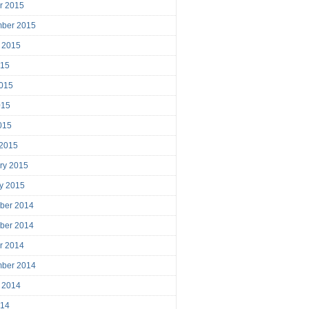
r 2015
mber 2015
 2015
015
015
015
2015
 2015
ry 2015
y 2015
ber 2014
ber 2014
r 2014
mber 2014
 2014
014