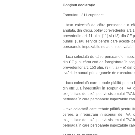
Conţinut declaraţie
Formularul 311 cuprinde:
– taxa colectată de către persoanele a că
anulată, din oficiu, potrivit prevederilor art. 
prevederile art. 11 alin. (11) şi (13) din CF p
bunuri şi/sau servicii pentru care aceste p
persoanele impozabile nu au un cod valabil
– taxa colectată de către persoanele impozabi
din CF şi al căror cod de înregistrare în sco
prevederilor art. 153 alin. (9) lit. a) – e) d
livrări de bunuri prin organele de executare s
– taxa colectată care trebuie plătită pentru 
din oficiu, a înregistrării în scopuri de TVA, 
exigibilitate de taxă, potrivit sistemului TVA 
perioada în care persoanele impozabile care
– taxa colectată care trebuie plătită pentru l
cerere, a înregistrării în scopuri de TVA, c
exigibilitate de taxă, potrivit sistemului TVA 
perioada în care persoanele impozabile care