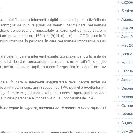
Octobe
e:
Septe
August
e celei în care a intervenit exigibilitatea taxei pentru livrările de
u achiziţiile de bunuri şi/sau de servicii pentru care persoanele
July 2
ctuate de persoanele impozabile al căror cod de înregistrare în
orm prevederilor art. 153 alin. (9) lit. a) – e) din CF, în situaţia în
June 2
raţiuni intervine în perioada în care persoanele impozabile nu au
May 2
April 
e celei în care a intervenit exigibilitatea taxei pentru livrările de
 silită de către persoanele impozabile care se află în situaţiile
March
CF, livrări efectuate după anularea înregistrării în scopuri de TVA
Februa
Januar
lei în care a intervenit exigibilitatea taxei pentru livrări de
de anularea înregistrării în scopuri de TVA, potrivit prevederilor art.
Decem
tuaţia în care exigibilitatea taxei pentru aceste operaţiuni intervine,
Novem
oada în care persoanele impozabile nu au cod valabil de TVA.
Octobe
tărilor legale în vigoare, termenul de depunere a Declaraţiei 311
Septe
August
July 2