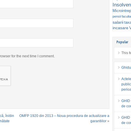
Insolven
Microintrep
pensii faculta
salarii
tax
incasare
V
Popular
This f
rowser for the next time I comment.
Ghidu
Actele
public
perio
GHID 
de co
că, în/din
OMFP 1920 din 2013 – Noua procedura de actualizare a
GHID 
inătate
garantiilor
»
de co