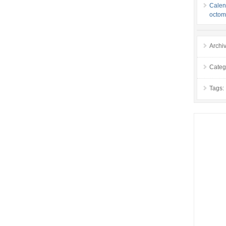
Calend
octom
Archi
Categ
Tags: