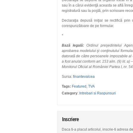
Declaraţia se depune la organul fiscal în a 
sau în a cărui evidenţă aceasta se află înregis
registratură sau la poştă, prin scrisoare re
Declaraţia depusă iniţial se rectifică pri
corespunzătoare de pe formular.
*
Bază legală:
Ordinul preşedintelui Agen
aprobarea modelului şi conţinutului formula
datorată de către persoanele impozabile al 
a fost anulat conform art. 153 alin. (9) lit. a
Monitorul Oficial al României Partea I, nr. 5
Sursa:
finantevalcea
Tags:
Featured
,
TVA
Category
:
Intrebari si Raspunsuri
Inscriere
Daca ti-a placut articolul, inscrie-ti adresa d