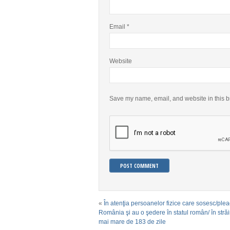
Email
*
Website
Save my name, email, and website in this b
«
În atenţia persoanelor fizice care sosesc/plea
România şi au o şedere în statul român/ în stră
mai mare de 183 de zile