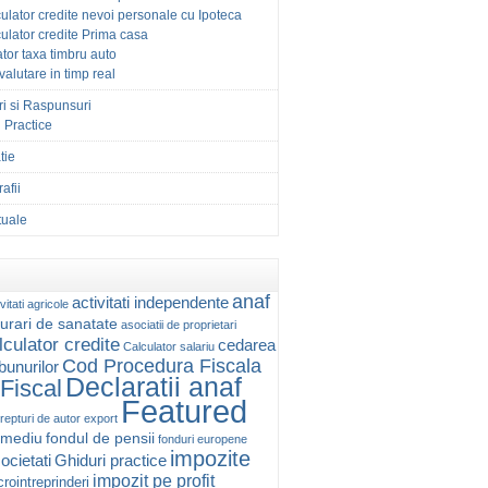
ulator credite nevoi personale cu Ipoteca
ulator credite Prima casa
tor taxa timbru auto
 valutare in timp real
ri si Raspunsuri
 Practice
tie
afii
ctuale
anaf
activitati independente
vitati agricole
urari de sanatate
asociatii de proprietari
lculator credite
cedarea
Calculator salariu
Cod Procedura Fiscala
 bunurilor
Declaratii anaf
Fiscal
Featured
repturi de autor
export
 mediu
fondul de pensii
fonduri europene
impozite
ocietati
Ghiduri practice
impozit pe profit
rointreprinderi