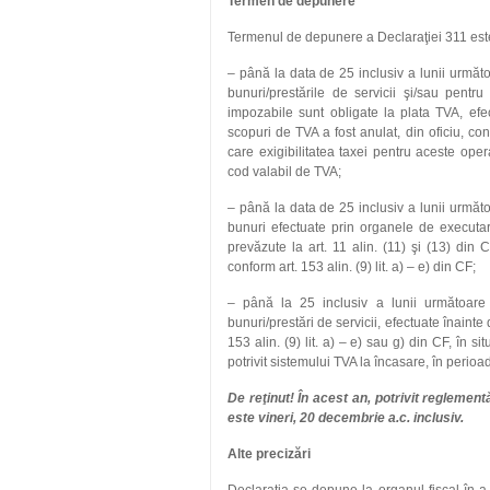
Termen de depunere
Termenul de depunere a Declaraţiei 311 est
– până la data de 25 inclusiv a lunii următoar
bunuri/prestările de servicii şi/sau pentr
impozabile sunt obligate la plata TVA, efe
scopuri de TVA a fost anulat, din oficiu, conf
care exigibilitatea taxei pentru aceste ope
cod valabil de TVA;
– până la data de 25 inclusiv a lunii următoar
bunuri efectuate prin organele de executare
prevăzute la art. 11 alin. (11) şi (13) din 
conform art. 153 alin. (9) lit. a) – e) din CF;
– până la 25 inclusiv a lunii următoare ce
bunuri/prestări de servicii, efectuate înainte 
153 alin. (9) lit. a) – e) sau g) din CF, în si
potrivit sistemului TVA la încasare, în peri
De reţinut! În acest an, potrivit reglemen
este vineri, 20 decembrie a.c. inclusiv.
Alte precizări