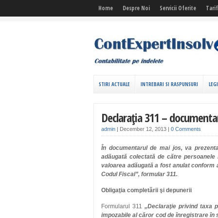
Home
Despre Noi
Servicii Oferite
Tari
STIRI ACTUALE
INTREBARI SI RASPUNSURI
LEG
Declaraţia 311 – documentar
admin
|
December 12, 2013
|
0 Comments
În documentarul de mai jos, va prezenta
adăugată colectată de către persoanele i
valoarea adăugată a fost anulat conform art
Codul Fiscal”, formular 311.
Obligaţia completării şi depunerii
Formularul 311
„Declaraţie privind taxa 
impozabile al căror cod de înregistrare în