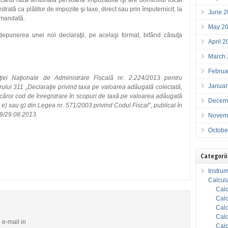
cărui rază teritorială persoana impozabilă îşi are domiciliul fiscal
trată ca plătitor de impozite şi taxe, direct sau prin împuternicit, la
June 2
comandată.
May 2
n depunerea unei noi declaraţii, pe acelaşi format, bifând căsuţa
April 
March
Februa
ţiei Naţionale de Administrare Fiscală nr. 2.224/2013 pentru
Januar
rului 311 „Declaraţie privind taxa pe valoarea adăugată colectată,
căror cod de înregistrare în scopuri de taxă pe valoarea adăugată
Decem
) – e) sau g) din Legea nr. 571/2003 privind Codul Fiscal”, publicat în
49/29.08.2013.
Novem
Octobe
Categorii
Instrum
Calcula
Calc
Calc
Calc
Calc
e e-mail in
Calc