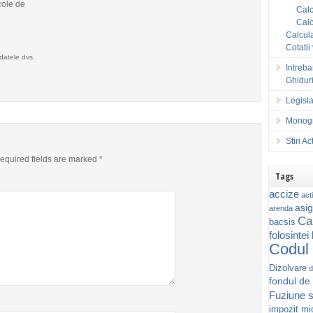
cole de
Calc
Calc
Calcula
Cotatii
datele dvs.
Intreba
Ghiduri
Legisla
Monogr
Stiri A
equired fields are marked
*
Tags
accize
acti
asig
arenda
Ca
bacsis
folosintei
Codul 
Dizolvare
d
fondul de
Fuziune s
impozit mic