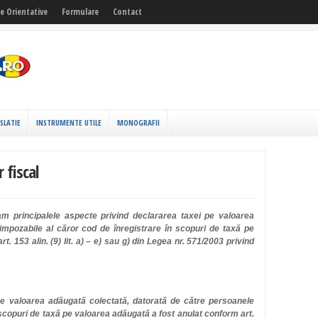
fe Orientative
Formulare
Contact
ISLATIE
INSTRUMENTE UTILE
MONOGRAFII
 fiscal
m principalele aspecte privind declararea taxei pe valoarea
mpozabile al căror cod de înregistrare în scopuri de taxă pe
. 153 alin. (9) lit. a) – e) sau g) din Legea nr. 571/2003 privind
pe valoarea adăugată colectată, datorată de către persoanele
 scopuri de taxă pe valoarea adăugată a fost anulat conform art.