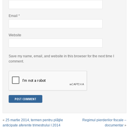
Email
*
Website
Save my name, email, and website in this browser for the next time I
comment.
«
25 martie 2014, termen pentru plăţile
Regimul pierderilor fiscale –
anticipate aferente trimestrului I 2014
documentar
»