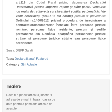
art.119
din Codul Fiscal privind depunerea
Declaraţiei
informativă privind impozitul reţinut şi plătit pentru veniturile
cu regim de reţinere la sursă/venituri scutite, pe beneficiari de
venit nerezidenţi (pct.15^1 din norme)
precum si prevederile
Ordinului nr.1400/2012
privind procedura de înregistrare a
contractelor/documentelor încheiate între persoane juridice
române, persoane fizice rezidente, precum şi sediile
permanente din România aparţinând persoanelor juridice
străine şi persoane juridice străine sau persoane fizice
nerezidente.
Sursa: DGFP Galati
Tags:
Declaratii anaf
,
Featured
Category
:
Stiri Actuale
Inscriere
Daca ti-a placut articolul, inscrie-ti
adresa de e-mail in baza noastra de
date pentru a primi alte articole de
acest fel.