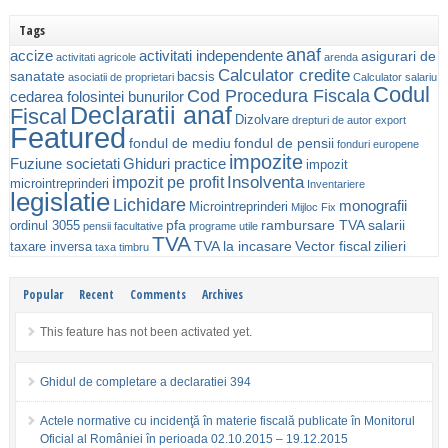
Tags
anaf
accize
activitati independente
asigurari de
activitati agricole
arenda
Calculator credite
sanatate
bacsis
asociatii de proprietari
Calculator salariu
Codul
Cod Procedura Fiscala
cedarea folosintei bunurilor
Declaratii anaf
Fiscal
Dizolvare
drepturi de autor
export
Featured
fondul de mediu
fondul de pensii
fonduri europene
impozite
Fuziune societati
Ghiduri practice
impozit
Insolventa
impozit pe profit
microintreprinderi
Inventariere
legislatie
Lichidare
monografii
Microintreprinderi
Mijloc Fix
pfa
rambursare TVA
salarii
ordinul 3055
pensii facultative
programe utile
TVA
TVA la incasare
Vector fiscal
zilieri
taxare inversa
taxa timbru
Popular
Recent
Comments
Archives
This feature has not been activated yet.
Ghidul de completare a declaratiei 394
Actele normative cu incidenţă în materie fiscală publicate în Monitorul
Oficial al României în perioada 02.10.2015 – 19.12.2015