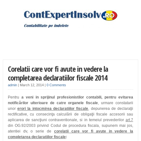
Corelatii care vor fi avute in vedere la
completarea declaratiilor fiscale 2014
admin
|
March 12, 2014
|
0 Comments
Pentru
a veni in sprijinul profesionistilor
contabili,
pentru evitarea
notificărilor ulterioare de catre organele fiscale
, urmare constatarii
unor
erori la intocmirea declaratiilor fiscale
, depunerea de declaraţii
rectificative, cu consecinţa calculării de obligaţii fiscale accesorii sau
aplicarea de sancţiuni contraventionale, si in temeiul prevederilor
art.7
din OG.92/2003 privind Codul de procedura fiscala, supunem mai jos,
atentiei dv, o serie de
corelatii care vor fi avute in vedere la
completarea declaratiilor fiscale
: