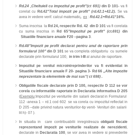
Rd.24
„
Cheltuieli cu impozitul pe profit”(ct 691)
din
D
101-
va fi
corelat cu
Rd.42”
Total impozit pe profit” (rd.42.1+42.2).
Se va
avea in vedere verif. calcul matematic
,
ex
:
Rd.42.1=Rd.41*16%.
Suma inscrisa la
Rd 24, respectiv Rd. 42 din D 101
va fi corelata
cu suma inscrisa in
Rd 65
”Impozitul pe profit” (ct.691)
din
Situatiile financiare anuale F20 –pagina 3
.
Rd.48”Impozit pe profit declarat pentru anul de raportare prin
formularul 100”
din D 101
se va completa obligatoriu cu sumele
declarate prin formularul 100,
in trim I-III
al anului de raportare.
Impozitul pe venitul microintreprinderilor va fi evidentiat in
Situatiile financiare anuale
F 20- pagina 3- Rd 66
„Alte impozite
neprezentate la elementele de mai sus”( ct 698) .
Obligatiile fiscale declarate prin D 100, respectiv D 112 se vor
corela cu informatiile raportate in Declaratia informativa D 205
(
Exemplu
:Impozitul pe veniturile din salarii declarat in Formularul
112
-anexa 1 – rd.1 cod 602
se va corela cu impozitul reflectat in
D 205 –date privind natura veniturilor-tip venit- Venituri din salarii
lit h)- 07 ).
In situatia in care contribuabilii inregistreaza
obligatii fiscale
reprezentand impozit pe veniturile realizate de nerezidenti
,
declarate in
Declaratia 100
, se vor avea in vedere si prevederile