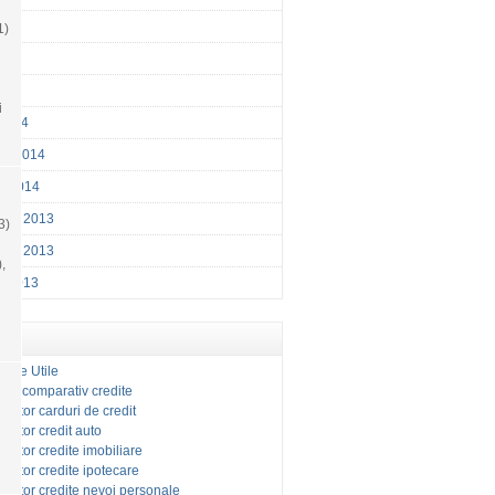
014
1)
014
2014
i
 2014
ry 2014
y 2014
ber 2013
3)
ber 2013
),
r 2013
ente Utile
tor comparativ credite
ulator carduri de credit
ulator credit auto
ulator credite imobiliare
ulator credite ipotecare
ulator credite nevoi personale