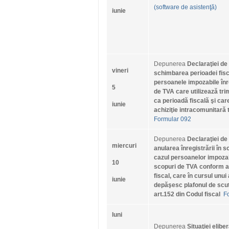
(software de asistenţă)
iunie
Depunerea
Declaraţiei de
vineri
schimbarea perioadei fisc
persoanele impozabile înr
5
de TVA care utilizează tri
ca perioadă fiscală şi car
iunie
achiziţie intracomunitară
Formular 092
Depunerea
Declaraţiei de
miercuri
anularea înregistrării în s
cazul persoanelor impozabi
10
scopuri de TVA conform ar
fiscal, care în cursul unui
iunie
depăşesc plafonul de scut
art.152 din Codul fiscal
F
luni
Depunerea
Situaţiei elib