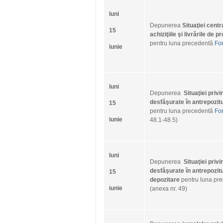
luni
Depunerea
Situaţiei centr
15
achiziţiile şi livrările de 
pentru luna precedentă
Fo
iunie
luni
Depunerea
Situaţiei privi
desfăşurate în antrepozitu
15
pentru luna precedentă
Fo
iunie
48.1-48.5)
luni
Depunerea
Situaţiei privi
desfăşurate în antrepozitu
15
depozitare
pentru luna pr
iunie
(anexa nr. 49)