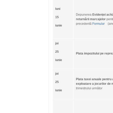
luni
Depunerea
Evidenţei achizi
15
returnării marcajelor
pent
precedentă
Formular
(anex
iunie
joi
25
Plata impozitului pe repr
iunie
joi
Plata
taxei anuale pentru 
25
exploatare a jocurilor de 
trimestrului următor
iunie