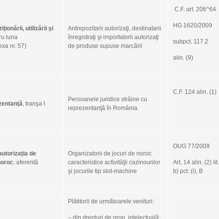
Calc
C.F. art. 206^64
Calc
Calcula
HG 1620/2009
ţionării, utilizării şi
Antrepozitarii autorizaţi, destinatarii
Cotatii
ru luna
înregistraţi şi importatorii autorizaţi
subpct. 117.2
a nr. 57)
de produse supuse marcãrii
Intreba
Ghiduri
alin. (9)
Legisla
Monogr
C.F. 124 alin. (1)
Stiri A
Persoanele juridice străine cu
ezentanţă
, tranşa I
reprezentanţă în România.
Tags
accize
acti
asig
OUG 77/2009
arenda
Ca
autorizaţia de
Organizatorii de jocuri de noroc
bacsis
noroc
, aferentă
caracteristice activităţii cazinourilor
Art. 14 alin. (2) lit.
folosintei
şi jocurile tip slot-machine
b) pct. (i), B
Codul 
Dizolvare
d
fondul de
Plătitorii de următoarele venituri:
Fuziune s
impozit mic
– din drepturi de prop. intelectuală;