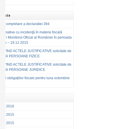
Recente
de completare a declaratiei 394
normative cu incidenţă în materie fiscală
te în Monitorul Oficial al României în perioada
2015 – 19.12.2015
RIVIND ACTELE JUSTIFICATIVE solicitate de
buabili PERSOANE FIZICE
RIVIND ACTELE JUSTIFICATIVE solicitate de
buabili PERSOANE JURIDICE
rul obligațiilor fiscale pentru luna octombrie
ber 2016
ber 2015
ber 2015