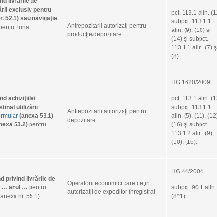
ind livrările de
ării exclusiv pentru
June 2
pct. 113.1 alin. (1
r. 52.1) sau navigaţie
subpct. 113.1.1
Antrepozitarii autorizaţi pentru
May 2
pentru luna
alin. (9), (10) şi
producţie/depozitare
(14) şi subpct.
April 
113.1.1 alin. (7) ş
March
(8).
Februa
Januar
HG 1620/2009
Decem
nd achiziţiile/
pct. 113.1 alin. (1
tinat utilizării
subpct. 113.1.1
Novem
Antrepozitarii autorizaţi pentru
ormular
(anexa 53.1)
alin. (5), (11), (12
depozitare
Octobe
nexa 53.2)
pentru
(16) şi subpct.
113.1.2 alin. (9),
(10), (16).
Categorii
Instrum
HG 44/2004
Calcula
nd privind livrările de
Calc
Operatorii economici care deţin
na … anul …
pentru
subpct. 90.1 alin.
Calc
autorizaţii de expeditor înregistrat
anexa nr. 55.1)
(8^1)
Calc
Calc
Calc