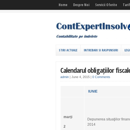
Home
Despre Noi
Servicii Oferite
Tari
STIRI ACTUALE
INTREBARI SI RASPUNSURI
LEG
Calendarul obligațiilor fisca
admin
|
June 4, 2015
|
0 Comments
IUNIE
marţi
Depunerea situaţiilor finan
2014
2