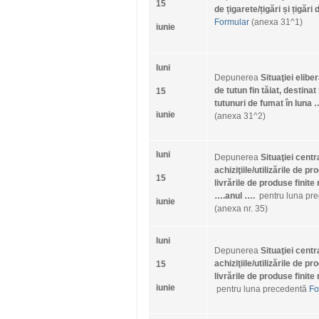
15
de țigarete/țigări și țigări
Formular
(anexa 31^1)
iunie
luni
Depunerea
Situaţiei elib
de tutun fin tăiat, destinat 
15
tutunuri de fumat în luna
iunie
(anexa 31^2)
luni
Depunerea
Situaţiei centr
achiziţiile/utilizările de p
15
livrările de produse finite 
….anul ….
pentru luna pr
iunie
(anexa nr. 35)
luni
Depunerea
Situaţiei centr
achiziţiile/utilizările de p
15
livrările de produse finite 
iunie
pentru luna precedentă
Fo