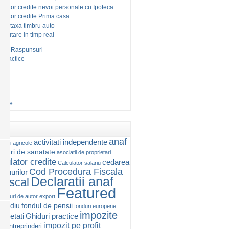
ulator credite nevoi personale cu Ipoteca
ulator credite Prima casa
tor taxa timbru auto
 valutare in timp real
ri si Raspunsuri
 Practice
tie
afii
ctuale
anaf
activitati independente
vitati agricole
urari de sanatate
asociatii de proprietari
lculator credite
cedarea
Calculator salariu
Cod Procedura Fiscala
 bunurilor
Declaratii anaf
Fiscal
Featured
repturi de autor
export
 mediu
fondul de pensii
fonduri europene
impozite
ocietati
Ghiduri practice
impozit pe profit
rointreprinderi