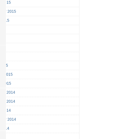
r 2015
mber 2015
 2015
015
015
015
2015
 2015
ry 2015
y 2015
ber 2014
ber 2014
r 2014
mber 2014
 2014
014