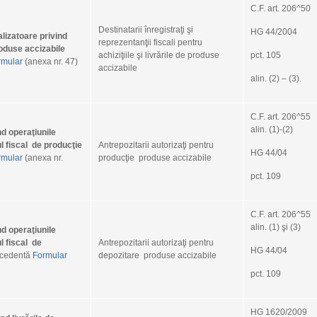
Octobe
C.F. art. 206^50
Septe
Destinatarii înregistraţi şi
HG 44/2004
alizatoare privind
reprezentanţii fiscali pentru
August
produse accizabile
achiziţiile şi livrările de produse
pct. 105
rmular
(anexa nr. 47)
July 2
accizabile
alin. (2) – (3).
June 2
May 2
C.F. art. 206^55
April 
alin. (1)-(2)
nd operaţiunile
l fiscal de producţie
Antrepozitarii autorizaţi pentru
March
HG 44/04
rmular
(anexa nr.
producţie produse accizabile
Februa
pct. 109
Januar
Decem
C.F. art. 206^55
alin. (1) şi (3)
nd operaţiunile
Novem
l fiscal de
Antrepozitarii autorizaţi pentru
HG 44/04
Octobe
ecedentă
Formular
depozitare produse accizabile
Septe
pct. 109
August
HG 1620/2009
July 2