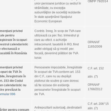
OMFP 79/2014
unor persoane juridice cu sediul în
străinătate, cu excepţia
subunităţilor de societăţi rezidente
în state aparţinând Spaţiului
Confidentia
Economic European
 menţiuni privind
Contrib. înreg. în scop de TVA care
ale pentru
utilizează ca per. fisc. trimestrul şi
egistrate în scopuri
care au efect. o achiziţie
OPANAF
mestrul calendaristic
intracomunit. taxabilă în RO, fiind
1165/2009
e efectuează o
astfel obligaţi să‑şi modif. per.
 taxabilă în România
fiscală, devenind plătitori de TVA
lunar.
 menţiuni privind
Persoanele impozabile, înregistrate
C.F. art. 152
copuri de TVA în
în scopuri de TVA conform art. 153
le, înregistrate în
din C.F., care nu au depăşit
alin. (7)
t. 153 din Codul
plafonul de scutire şi care doresc
OPANAF
 an calendaristic nu
să fie scoase din evidenţa
1768/2012
ire prevăzut la
persoanelor înregistrate în scopuri
ormular 096
de TVA.
C.F. art. 206^15
Antrepozitarii autorizaţi, destinatarii
alin. (7)
erărilor pentru consum