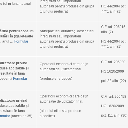
înregistraţi sau importatorii
 de foi în luna … anul
autorizaţi pentru produse din grupa
HG 44/2004 pct.
tutunului prelucrat
77^1 alin. (1)
Postari 
Ghidul 
C.F. art. 206^15
erărilor pentru consum
Antrepozitarii autorizaţi, destinatarii
alin. (7)
Actele 
rulării în ţigarete/alte
înregistraţi sau importatorii
publica
 … anul …
Formular
autorizaţi pentru produse din grupa
HG 44/2004 pct.
02.10.
tutunului prelucrat
77^1 alin. (1)
GHID P
contri
C.F. art. 206^20
alizatoare privind
Operatorii economici care deţin
GHID P
roduse accizabile şi
autorizaţii de utilizator final
contri
HG 1620/2009
rezultate în luna
Calenda
ecedentă
Formular
(produse energetice)
pct. 82 alin. (22)
2015
Operatorii economici care deţin
Arhiva
C.F. art. 206^58
alizatoare privind
autorizaţie de utilizator final.
Novem
roduse accizabile şi
HG 1620/2009
rezultate în luna
(alcoolul etilic şi a produse
Decem
pct. 111 alin. (30)
rmular
(anexa nr. 35)
alcoolice)
Novem