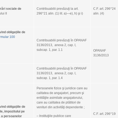
Calend
octom
rări sociale de
Contribuabilii prevăzuţi la art.
C.F. art. 296^24
lui II
296^21 alin. (1) lit. a)—e), h) şi i)
alin. (4)
Archi
vind obligaţiile de
Categ
rmular 100
Contribuabilii prevăzuţi în OPANAF
3136/2013, anexa 2, cap. I,
Tags:
subcap. 1, par. 1.1
OPANAF
3136/2013
Contribuabilii prevăzuţi în OPANAF
3136/2013, anexa 2, cap. I,
subcap. 1, par. 1.4
Persoanele fizice şi juridice care au
calitatea de angajatori, precum şi
entităţile asimilate angajatorului,
care au calitatea de plătitori de
vind obligaţiile de
venituri din activităţi dependente ;
le, impozitului pe
C.F. art. 296^19
– Instituţiile publice care
ă a persoanelor