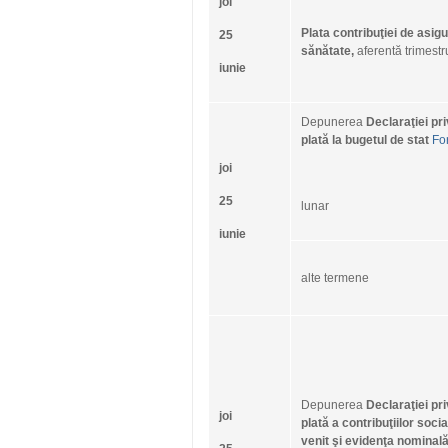
joi
Plata contribuţiei de asigu
25
sănătate,
aferentă trimestru
iunie
Depunerea
Declaraţiei pri
plată la bugetul de stat
Fo
joi
25
lunar
iunie
alte termene
Depunerea
Declaraţiei pri
joi
plată a contribuţiilor socia
venit şi evidenţa nominal