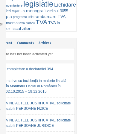
legislatie
Lichidare
ta
Inventariere
monografii
rinderi
ordinul 3055
Mijloc Fix
pfa
rambursare TVA
tive
programe utile
TVA
TVA la
are inversa
taxa timbru
şi
ector fiscal
zilieri
Recent
Comments
Archives
eature has not been activated yet.
i
l de completare a declaratiei 394
 normative cu incidenţă în materie fiscală
ate în Monitorul Oficial al României în
ada 02.10.2015 – 19.12.2015
PRIVIND ACTELE JUSTIFICATIVE solicitate
ntribuabili PERSOANE FIZICE
)
PRIVIND ACTELE JUSTIFICATIVE solicitate
ntribuabili PERSOANE JURIDICE