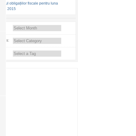
arul obligațiilor fiscale pentru luna
brie 2015
ves:
ories: