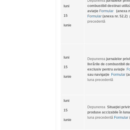
Depunerea
jurnalelor priv
combustibil destinat utiliz
luni
aviaţie
Formular
(anexa n
15
Formular
(anexa nr. 52.2)
precedentă
iunie
luni
Depunerea
jurnalelor privi
livrările de combustibil des
15
exclusiv pentru aviaţie
F
sau navigaţie
Formular
(a
iunie
luna precedentă
luni
Depunerea
Situaţiei privi
15
produse accizabile în lu
luna precedentă
Formular
(
iunie