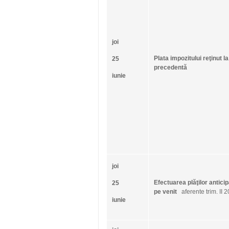
joi
Plata impozitului reţinut l
25
precedentă
iunie
joi
Efectuarea plăţilor anticip
25
pe venit
aferente trim. II 
iunie