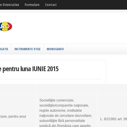
fe Orientative
Formulare
Contact
ISLATIE
INSTRUMENTE UTILE
MONOGRAFII
le pentru luna IUNIE 2015
Societăţile comerciale,
societăţile/companiile naţionale,
regiile autonome, institutele
naţionale de cercetare-dezvoltare,
ciare, pentru anul
L. 82/1991 art. 3
subunităţile fără personalitate
juridică din România care aparţin