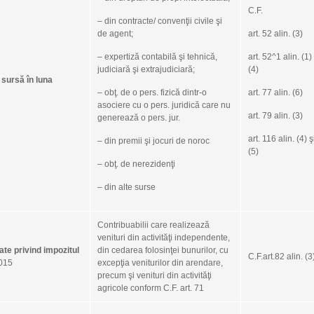
Insolven
C.F.
– din contracte/ convenţii civile şi
Microintrep
de agent;
art. 52 alin. (3)
pensii faculta
salarii
tax
– expertiză contabilă şi tehnică,
art. 52^1 alin. (1) 
incasare
V
judiciară şi extrajudiciară;
(4)
a sursă în luna
– obţ. de o pers. fizică dintr-o
art. 77 alin. (6)
Popular
asociere cu o pers. juridică care nu
art. 79 alin. (3)
generează o pers. jur.
This f
art. 116 alin. (4) ş
– din premii şi jocuri de noroc
(5)
Ghidu
– obţ. de nerezidenţi
– din alte surse
Actele
public
perio
Contribuabilii care realizează
venituri din activităţi independente,
GHID 
ate privind impozitul
din cedarea folosinţei bunurilor, cu
de co
C.F.art.82 alin. (3
2015
excepţia veniturilor din arendare,
precum şi venituri din activităţi
GHID 
agricole conform C.F. art. 71
de co