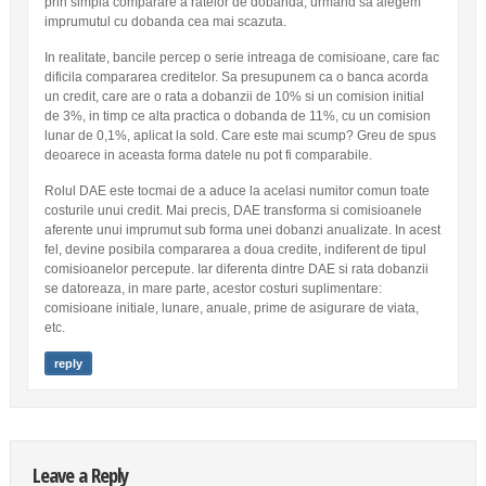
prin simpla comparare a ratelor de dobanda, urmand sa alegem
imprumutul cu dobanda cea mai scazuta.
In realitate, bancile percep o serie intreaga de comisioane, care fac
dificila compararea creditelor. Sa presupunem ca o banca acorda
un credit, care are o rata a dobanzii de 10% si un comision initial
de 3%, in timp ce alta practica o dobanda de 11%, cu un comision
lunar de 0,1%, aplicat la sold. Care este mai scump? Greu de spus
deoarece in aceasta forma datele nu pot fi comparabile.
Rolul DAE este tocmai de a aduce la acelasi numitor comun toate
costurile unui credit. Mai precis, DAE transforma si comisioanele
aferente unui imprumut sub forma unei dobanzi anualizate. In acest
fel, devine posibila compararea a doua credite, indiferent de tipul
comisioanelor percepute. Iar diferenta dintre DAE si rata dobanzii
se datoreaza, in mare parte, acestor costuri suplimentare:
comisioane initiale, lunare, anuale, prime de asigurare de viata,
etc.
reply
Leave a Reply