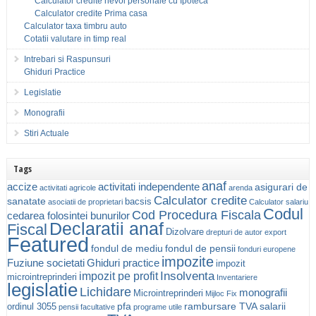
Calculator credite nevoi personale cu Ipoteca
Calculator credite Prima casa
Calculator taxa timbru auto
Cotatii valutare in timp real
Intrebari si Raspunsuri
Ghiduri Practice
Legislatie
Monografii
Stiri Actuale
Tags
anaf
accize
activitati independente
asigurari de
activitati agricole
arenda
Calculator credite
sanatate
bacsis
asociatii de proprietari
Calculator salariu
Codul
Cod Procedura Fiscala
cedarea folosintei bunurilor
Declaratii anaf
Fiscal
Dizolvare
drepturi de autor
export
Featured
fondul de mediu
fondul de pensii
fonduri europene
impozite
Fuziune societati
Ghiduri practice
impozit
Insolventa
impozit pe profit
microintreprinderi
Inventariere
legislatie
Lichidare
monografii
Microintreprinderi
Mijloc Fix
pfa
rambursare TVA
salarii
ordinul 3055
pensii facultative
programe utile