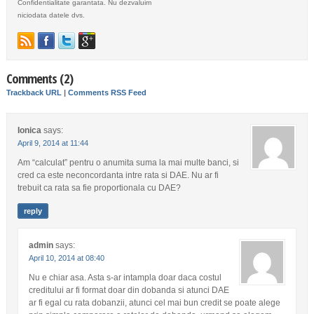
Confidentialitate garantata. Nu dezvaluim
niciodata datele dvs.
Comments (2)
Trackback URL
|
Comments RSS Feed
Ionica
says:
April 9, 2014 at 11:44
Am “calculat” pentru o anumita suma la mai multe banci, si
cred ca este neconcordanta intre rata si DAE. Nu ar fi
trebuit ca rata sa fie proportionala cu DAE?
reply
admin
says:
April 10, 2014 at 08:40
Nu e chiar asa. Asta s-ar intampla doar daca costul
creditului ar fi format doar din dobanda si atunci DAE
ar fi egal cu rata dobanzii, atunci cel mai bun credit se poate alege