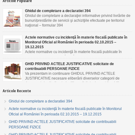
Articole Populare
Ghidul de completare a declaratiei 394
Ghidul de completare a declaraţiei informative privind livrările de
bunuri/prestările de servicii şi achiziţiile efectuate pe teritoriul
naţional – formular 394
Actele normative cu incidenţă în materie fiscală publicate în
Monitorul Oficial al României în perioada 02.10.2015 –
19.12.2015
Actele normative cu incidenţă în materie fiscală publicate în
Monitorul Oficial al României în perioada 02.10.2015 –
19.12.2015
GHID PRIVIND ACTELE JUSTIFICATIVE solicitate de
contribuabili PERSOANE FIZICE
Va prezentam in continuare GHIDUL PRIVIND ACTELE
JUSTIFICATIVE necesare eliberării diverselor categorii de
documente/emiterii autorizaţiilor solicitate de contribuabili
PERSOANE FIZICE.
Articole Recente
Ghidul de completare a declaratiei 394
Actele normative cu incidenţă în materie fiscală publicate în Monitorul
Oficial al României în perioada 02.10.2015 – 19.12.2015
GHID PRIVIND ACTELE JUSTIFICATIVE solicitate de contribuabili
PERSOANE FIZICE
GHID PRIVIND ACTELE JUSTIFICATIVE solicitate de contribuabili