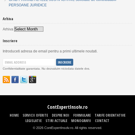
PERSOANE JURIDICE
Arhiva
Arhiva
Inscriere
Introduceti adresa de email pentru a primi ultimele noutati.
Confidentialitate garantata. Nu dezvaluim niciodata datele dvs.
ContExpertInsolv.ro
HOME
SERVICII OFERITE
DESPRE NOI
FORMULARE
TARIFE ORIENTATIVE
LEGISLATIE
STIRI ACTUALE
MONOGRAFII
CONTACT
© 2026 ContExpertInsolv.ro. All rights reserved.